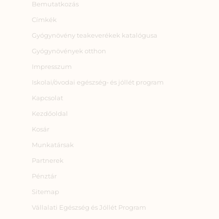
Bemutatkozás
Címkék
Gyógynövény teakeverékek katalógusa
Gyógynövények otthon
Impresszum
Iskolai/óvodai egészség‑ és jóllét program
Kapcsolat
Kezdőoldal
Kosár
Munkatársak
Partnerek
Pénztár
Sitemap
Vállalati Egészség és Jóllét Program