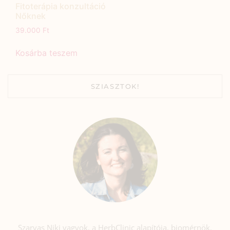
Fitoterápia konzultáció
Nőknek
39.000
Ft
Kosárba teszem
SZIASZTOK!
Szarvas Niki vagyok, a HerbClinic alapítója, biomérnök,