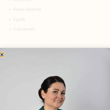
Fiatal felnőttek
Egyéb
Csecsemők
KEDVELT BEJEGYZÉSEK
Könyvkritikák: Természetgyógyász
a családban-Édesanyák
kézikönyve
2021.04.16.