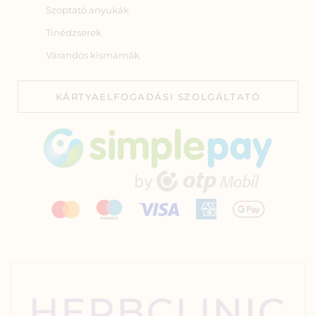
Szoptató anyukák
Tinédzserek
Várandós kismamák
KÁRTYAELFOGADÁSI SZOLGÁLTATÓ