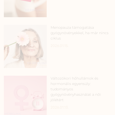
Menopauza támogatása
gyógynövényekkel, ha már nincs
ciklus
2026.01.15.
Változókori hőhullámok és
hormonális egyensúly:
tudományos
gyógynövényhasználat a női
jólétért
2026.01.13.