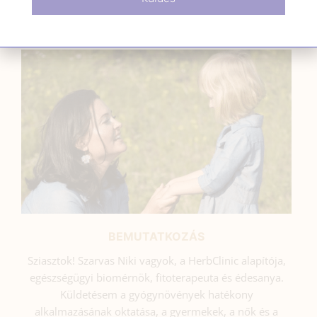
SZARVAS NIKI
BEMUTATKOZÁS
Sziasztok! Szarvas Niki vagyok, a HerbClinic alapítója,
egészségügyi biomérnök, fitoterapeuta és édesanya.
Küldetésem a gyógynövények hatékony
alkalmazásának oktatása, a gyermekek, a nők és a