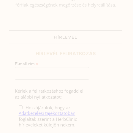
férfiak egészségének megőrzése és helyreállítása.
HÍRLEVÉL
HÍRLEVÉL FELIRATKOZÁS
*
E-mail cím
Kérlek a feliratkozáshoz fogadd el
az alábbi nyilatkozatot:
Hozzájárulok, hogy az
Adatkezelési tájékoztatóban
foglaltak szerint a HerbClinic
hírleveleket küldjön nekem.