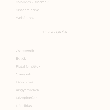
Várandós kismamák
Viszonteladók
Webáruház
TÉMAKÖRÖK
Csecsemők
Egyéb
Fiatal felnőttek
Gyerekek
Időskorúak
Kisgyermekek
Középkorúak
Női ciklus