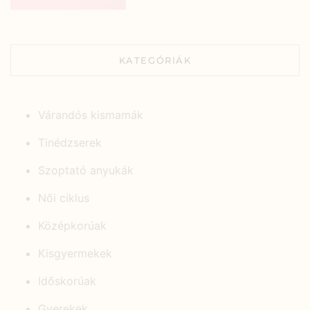
KATEGÓRIÁK
Várandós kismamák
Tinédzserek
Szoptató anyukák
Női ciklus
Középkorúak
Kisgyermekek
Időskorúak
Gyerekek