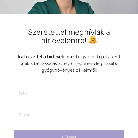
A példamutatás ereje
kulcsfontosságú
2025.03.25.
Szeretettel meghívlak a
hírlevelemre!
Dió, az egészség őre
2021.12.11.
Iratkozz fel a hírlevelemre
, hogy mindig elsőként
tájékoztathassalak az épp megjelenő legfrissebb
Természetes gyulladáscsökkentés
gyógynövényes cikkeimről!
menstruáció alatt – Női ciklus
támogatása gyógynövényekkel
2025.11.17.
A Sakk, az agy ideggyógyásza
2024.09.30.
Küldés