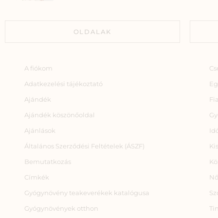
OLDALAK
A fiókom
Cs
Adatkezelési tájékoztató
Eg
Ajándék
Fi
Ajándék köszönőoldal
Gy
Ajánlások
Id
Általános Szerződési Feltételek (ÁSZF)
Ki
Bemutatkozás
Kö
Címkék
Nő
Gyógynövény teakeverékek katalógusa
Sz
Gyógynövények otthon
Ti