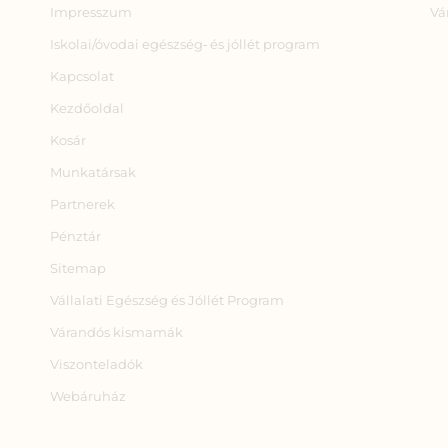
Impresszum
Vá
Iskolai/óvodai egészség‑ és jóllét program
Kapcsolat
Kezdőoldal
Kosár
Munkatársak
Partnerek
Pénztár
Sitemap
Vállalati Egészség és Jóllét Program
Várandós kismamák
Viszonteladók
Webáruház