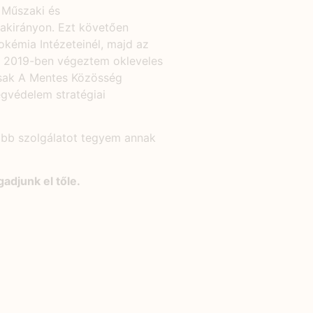
 Műszaki és
akirányon. Ezt követően
kémia Intézeteinél, majd az
t. 2019-ben végeztem okleveles
Csak A Mentes Közösség
égvédelem stratégiai
obb szolgálatot tegyem annak
adjunk el tőle.