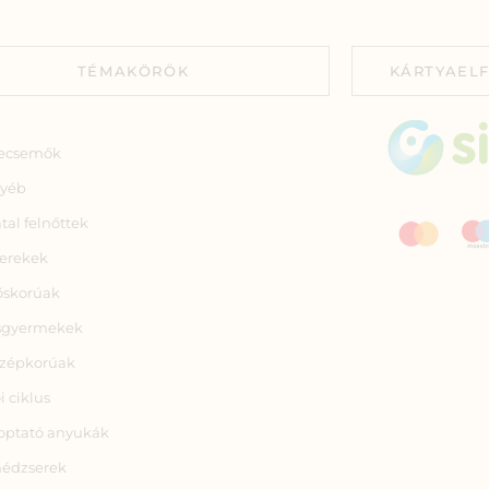
TÉMAKÖRÖK
KÁRTYAEL
ecsemők
yéb
atal felnőttek
erekek
őskorúak
sgyermekek
zépkorúak
i ciklus
optató anyukák
nédzserek