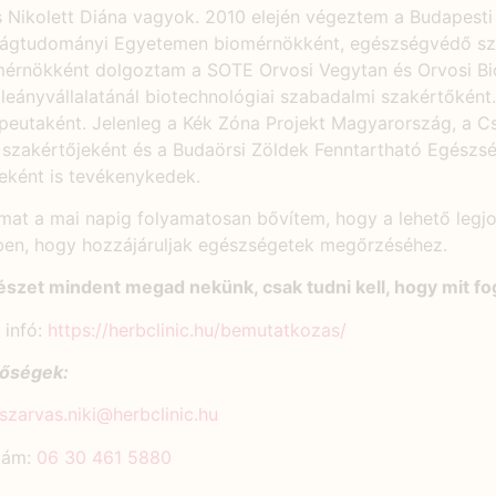
 Nikolett Diána vagyok. 2010 elején végeztem a Budapesti
ágtudományi Egyetemen biomérnökként, egészségvédő sz
érnökként dolgoztam a SOTE Orvosi Vegytan és Orvosi Bio
eányvállalatánál biotechnológiai szabadalmi szakértőkén
apeutaként. Jelenleg a Kék Zóna Projekt Magyarország, a 
 szakértőjeként és a Budaörsi Zöldek Fenntartható Egészs
eként is tevékenykedek.
at a mai napig folyamatosan bővítem, hogy a lehető legj
en, hogy hozzájáruljak egészségetek megőrzéséhez.
szet mindent megad nekünk, csak tudni kell, hogy mit fog
 infó:
https://herbclinic.hu/bemutatkozas/
tőségek:
szarvas.niki@herbclinic.hu
zám:
06 30 461 5880