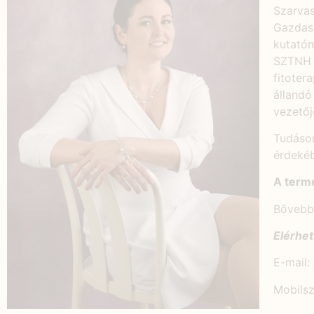
Szarvas
Gazdas
kutatóm
SZTNH l
fitoter
állandó
vezetőj
Tudásom
érdekéb
A termé
Bővebb
Elérhe
E-mail:
Mobils