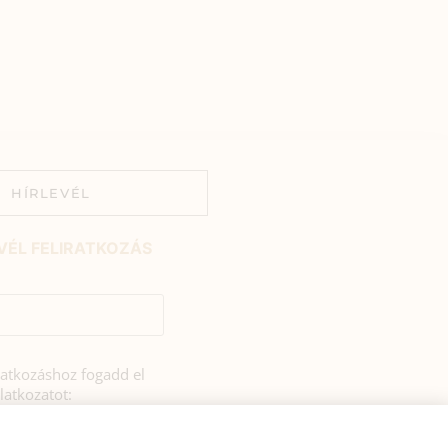
HÍRLEVÉL
VÉL FELIRATKOZÁS
iratkozáshoz fogadd el
latkozatot:
rulok, hogy az