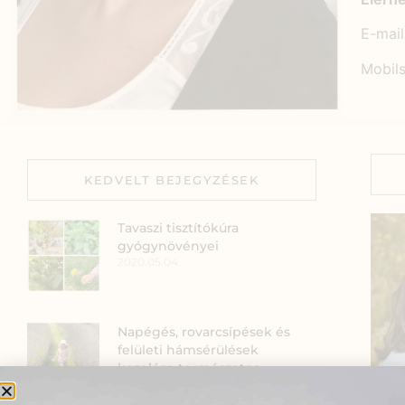
E-mail
Mobil
KEDVELT BEJEGYZÉSEK
Tavaszi tisztítókúra
gyógynövényei
2020.05.04.
Napégés, rovarcsípések és
felületi hámsérülések
kezelése természetes
módszerekkel
2019.07.09.