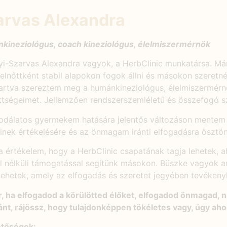
arvas Alexandra
kineziológus, coach kineziológus, élelmiszermérnök
yi-Szarvas Alexandra vagyok, a HerbClinic munkatársa. Má
elnőttként stabil alapokon fogok állni és másokon szeretné
tartva szereztem meg a humánkineziológus, élelmiszermérn
tségeimet. Jellemzően rendszerszemléletű és összefogó s
odálatos gyermekem hatására jelentős változáson mentem k
nek értékelésére és az önmagam iránti elfogadásra ösztön
 értékelem, hogy a HerbClinic csapatának tagja lehetek, ah
el nélküli támogatással segítünk másokon. Büszke vagyok 
lehetek, amely az elfogadás és szeretet jegyében tevékeny
, ha elfogadod a körülötted élőket, elfogadod önmagad, 
nt, rájössz, hogy tulajdonképpen tökéletes vagy, úgy aho
etőségek: