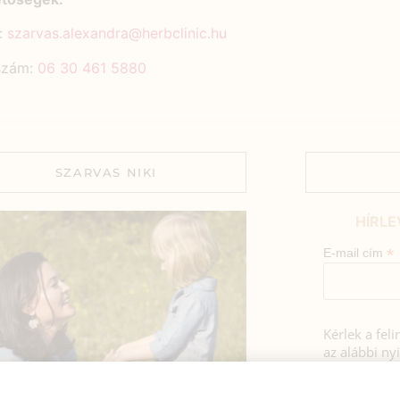
:
szarvas.alexandra@herbclinic.hu
szám:
06 30 461 5880
SZARVAS NIKI
HÍRLE
*
E-mail cím
Kérlek a fel
az alábbi nyi
Hozzájá