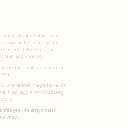
r kamaszként elhatároztam,
k segíteni. Ezt a célt szem
ök és coach kineziológus
zemélyiség vagyok.
eresztül, amely az élet apró
zött.
ol szeretettel, megértéssel és
arra, hogy egy olyan közösség
kedik.
napfényes- és árnyoldalad
gy vagy.
„