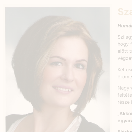
Sz
Humán
Szilág
hogy f
előtt 
végzet
Két cs
örömei
Nagyra
feltét
része 
„
Akkor
egyará
Elérh