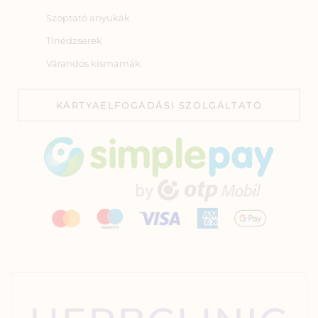
Szoptató anyukák
Tinédzserek
Várandós kismamák
KÁRTYAELFOGADÁSI SZOLGÁLTATÓ