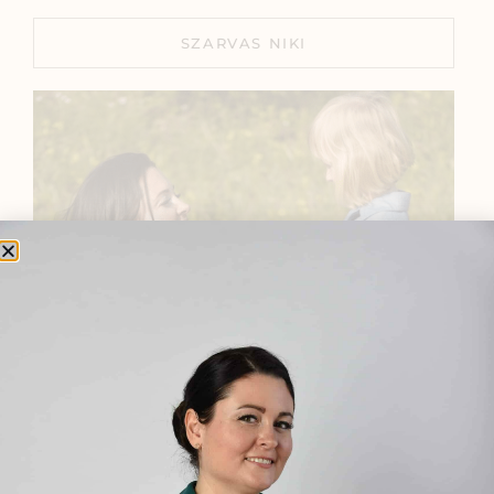
SZARVAS NIKI
BEMUTATKOZÁS
Sziasztok! Szarvas Niki vagyok, a HerbClinic alapítója,
egészségügyi biomérnök, fitoterapeuta és édesanya.
Küldetésem a gyógynövények hatékony