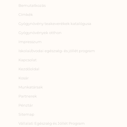
Bemutatkozás
Címkék
Gyógynövény teakeverékek katalógusa
Gyógynövények otthon
Impresszum
Iskolai/óvodai egészség‑ és jóllét program
Kapcsolat
Kezdőoldal
Kosár
Munkatársak
Partnerek
Pénztár
Sitemap
Vállalati Egészség és Jóllét Program