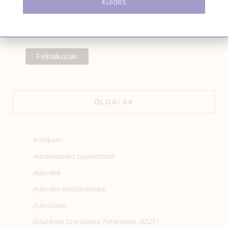
Küldés
A hírlevélről bármikor
leiratkozhatsz a levél alján található
linkre kattintva.
OLDALAK
A fiókom
Adatkezelési tájékoztató
Ajándék
Ajándék köszönőoldal
Ajánlások
Általános Szerződési Feltételek (ÁSZF)