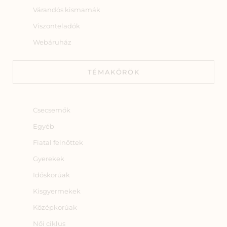
Várandós kismamák
Viszonteladók
Webáruház
TÉMAKÖRÖK
Csecsemők
Egyéb
Fiatal felnőttek
Gyerekek
Időskorúak
Kisgyermekek
Középkorúak
Női ciklus