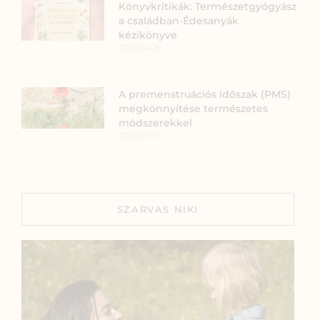
Könyvkritikák: Természetgyógyász
a családban-Édesanyák
kézikönyve
2021.04.16.
A premenstruációs időszak (PMS)
megkönnyítése természetes
módszerekkel
2021.01.01.
SZARVAS NIKI