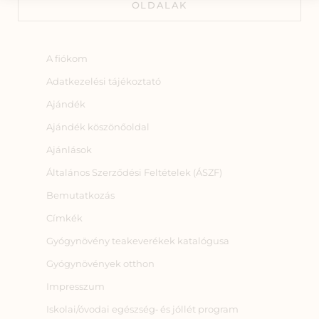
OLDALAK
A fiókom
Adatkezelési tájékoztató
Ajándék
Ajándék köszönőoldal
Ajánlások
Általános Szerződési Feltételek (ÁSZF)
Bemutatkozás
Címkék
Gyógynövény teakeverékek katalógusa
Gyógynövények otthon
Impresszum
Iskolai/óvodai egészség‑ és jóllét program