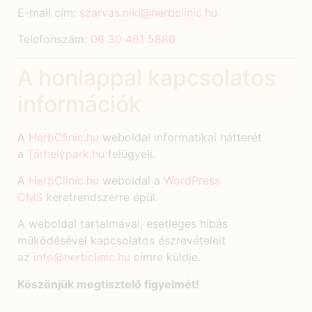
E-mail cím:
szarvas.niki@herbclinic.hu
Telefonszám:
06 30 461 5880
A honlappal kapcsolatos
információk
A
HerbClinic.hu
weboldal informatikai hátterét
a
Tárhelypark.hu
felügyeli.
A
HerbClinic.hu
weboldal a
WordPress
CMS
keretrendszerre épül.
A weboldal tartalmával, esetleges hibás
működésével kapcsolatos észrevételeit
az
info@herbclinic.hu
címre küldje.
Köszönjük megtisztelő figyelmét!