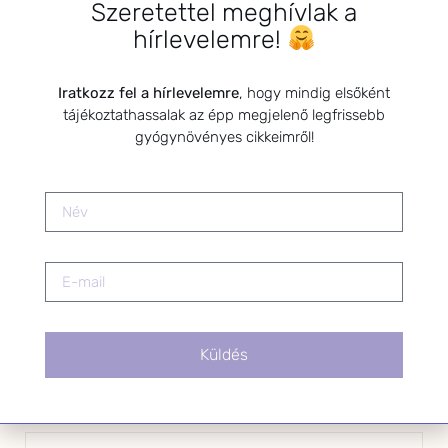
Szeretettel meghívlak a
*
hírlevelemre!
E-mail cím
Iratkozz fel a hírlevelemre
, hogy mindig elsőként
tájékoztathassalak az épp megjelenő legfrissebb
Kérlek a feliratkozáshoz fogadd el
gyógynövényes cikkeimről!
az alábbi nyilatkozatot:
Hozzájárulok, hogy az
Adatkezelési tájékoztatóban
foglaltak szerint a HerbClinic
hírleveleket küldjön nekem.
A hírlevélről bármikor
leiratkozhatsz a levél alján található
linkre kattintva.
Küldés