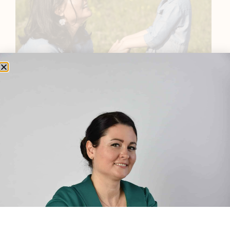
BEMUTATKOZÁS
Sziasztok! Szarvas Niki vagyok, a HerbClinic alapítója,
egészségügyi biomérnök, fitoterapeuta és édesanya.
Küldetésem a gyógynövények hatékony
alkalmazásának oktatása, a gyermekek, a nők és a
férfiak egészségének megőrzése és helyreállítása.
HÍRLEVÉL
HÍRLEVÉL FELIRATKOZÁS