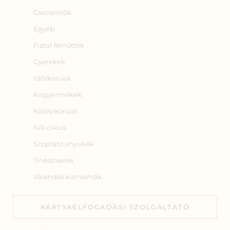
Csecsemők
Egyéb
Fiatal felnőttek
Gyerekek
Időskorúak
Kisgyermekek
Középkorúak
Női ciklus
Szoptató anyukák
Tinédzserek
Várandós kismamák
KÁRTYAELFOGADÁSI SZOLGÁLTATÓ