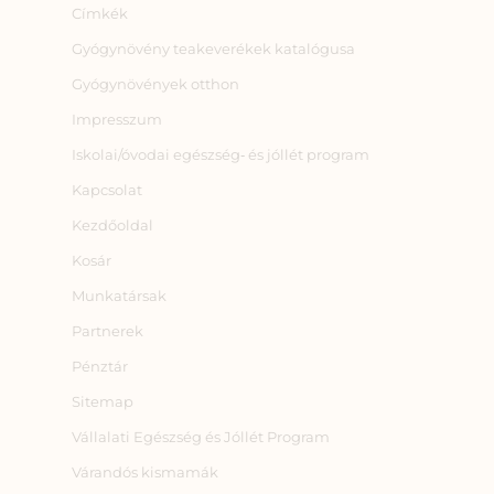
Címkék
Gyógynövény teakeverékek katalógusa
Gyógynövények otthon
Impresszum
Iskolai/óvodai egészség‑ és jóllét program
Kapcsolat
Kezdőoldal
Kosár
Munkatársak
Partnerek
Pénztár
Sitemap
Vállalati Egészség és Jóllét Program
Várandós kismamák