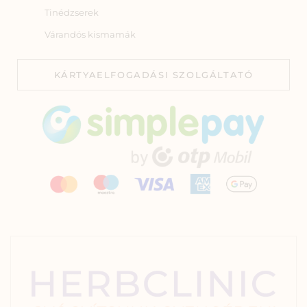
Tinédzserek
Várandós kismamák
KÁRTYAELFOGADÁSI SZOLGÁLTATÓ