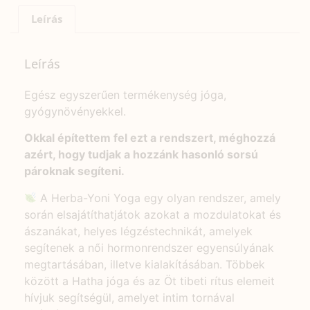
Leírás
Leírás
Egész egyszerűen termékenység jóga,
gyógynövényekkel.
Okkal építettem fel ezt a rendszert, méghozzá
azért, hogy tudjak a hozzánk hasonló sorsú
pároknak segíteni.
A Herba-Yoni Yoga egy olyan rendszer, amely
során elsajátíthatjátok azokat a mozdulatokat és
ászanákat, helyes légzéstechnikát, amelyek
segítenek a női hormonrendszer egyensúlyának
megtartásában, illetve kialakításában. Többek
között a Hatha jóga és az Öt tibeti rítus elemeit
hívjuk segítségül, amelyet intim tornával