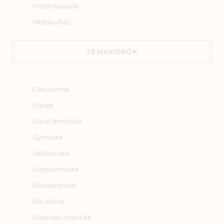
Viszonteladók
Webáruház
TÉMAKÖRÖK
Csecsemők
Egyéb
Fiatal felnőttek
Gyerekek
Időskorúak
Kisgyermekek
Középkorúak
Női ciklus
Szoptató anyukák