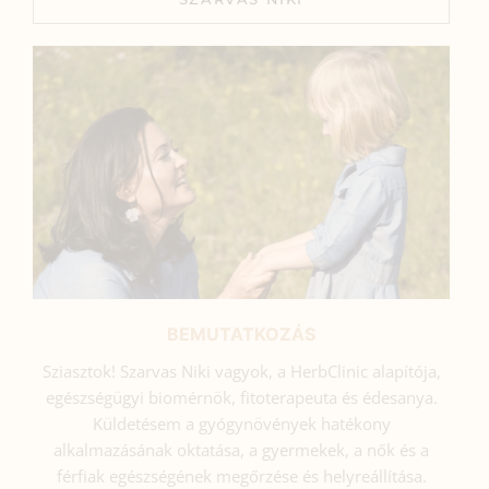
BEMUTATKOZÁS
Sziasztok! Szarvas Niki vagyok, a HerbClinic alapítója,
egészségügyi biomérnök, fitoterapeuta és édesanya.
Küldetésem a gyógynövények hatékony
alkalmazásának oktatása, a gyermekek, a nők és a
férfiak egészségének megőrzése és helyreállítása.