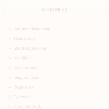
KATEGÓRIÁK
Várandós kismamák
Tinédzserek
Szoptató anyukák
Női ciklus
Középkorúak
Kisgyermekek
Időskorúak
Gyerekek
Fiatal felnőttek