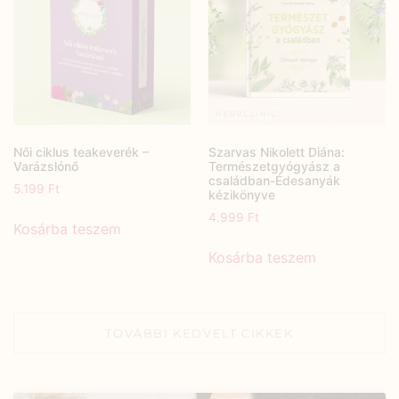
Női ciklus teakeverék –
Szarvas Nikolett Diána:
Varázslónő
Természetgyógyász a
családban-Édesanyák
5.199
Ft
kézikönyve
4.999
Ft
Kosárba teszem
Kosárba teszem
TOVÁBBI KEDVELT CIKKEK