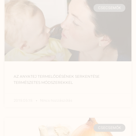
CSECSEMŐK
AZ ANYATEJ TERMELŐDÉSÉNEK SERKENTÉSE
TERMÉSZETES MÓDSZEREKKEL
2019.05.19.
Nincs hozzászólás
CSECSEMŐK