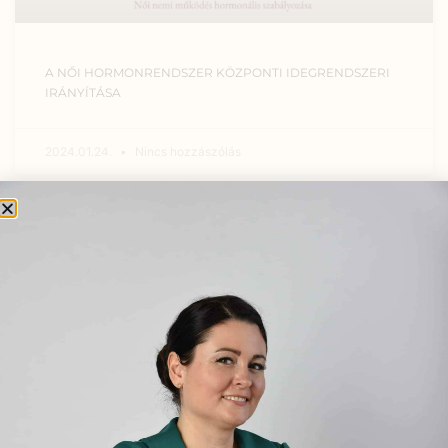
A NŐI HORMONRENDSZER KÖZPONTI IDEGRENDSZERI
IRÁNYÍTÁSA
2024.01.24.
Nincs hozzászólás
EGYÉB