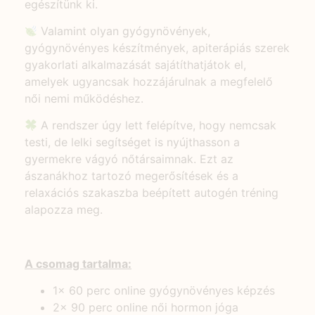
egészítünk ki.
Valamint olyan gyógynövények,
gyógynövényes készítmények, apiterápiás szerek
gyakorlati alkalmazását sajátíthatjátok el,
amelyek ugyancsak hozzájárulnak a megfelelő
női nemi működéshez.
A rendszer úgy lett felépítve, hogy nemcsak
testi, de lelki segítséget is nyújthasson a
gyermekre vágyó nőtársaimnak. Ezt az
ászanákhoz tartozó megerősítések és a
relaxációs szakaszba beépített autogén tréning
alapozza meg.
A csomag tartalma:
1x 60 perc online gyógynövényes képzés
2x 90 perc online női hormon jóga