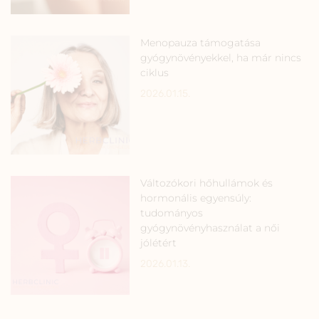
Menopauza támogatása
gyógynövényekkel, ha már nincs
ciklus
2026.01.15.
Változókori hőhullámok és
hormonális egyensúly:
tudományos
gyógynövényhasználat a női
jólétért
2026.01.13.