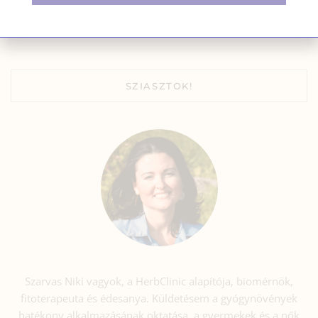
2026.01.08.
Nincs hozzászólás
SZIASZTOK!
Szarvas Niki vagyok, a HerbClinic alapítója, biomérnök,
fitoterapeuta és édesanya. Küldetésem a gyógynövények
hatékony alkalmazásának oktatása, a gyermekek és a nők