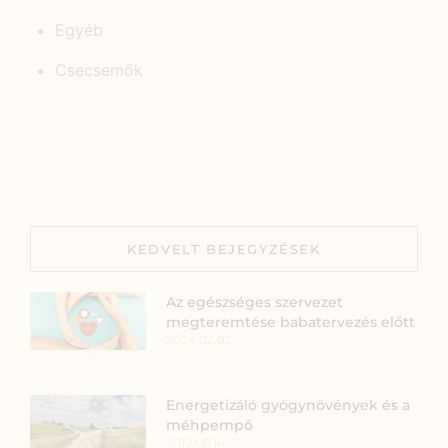
Egyéb
Csecsemők
KEDVELT BEJEGYZÉSEK
Az egészséges szervezet
megteremtése babatervezés előtt
2024.02.02.
Energetizáló gyógynövények és a
méhpempő
2019.06.16.