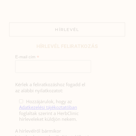
HÍRLEVÉL
HÍRLEVÉL FELIRATKOZÁS
*
E-mail cím
Kérlek a feliratkozáshoz fogadd el
az alábbi nyilatkozatot:
Hozzájárulok, hogy az
Adatkezelési tájékoztatóban
foglaltak szerint a HerbClinic
hírleveleket küldjön nekem.
A hírlevélről bármikor