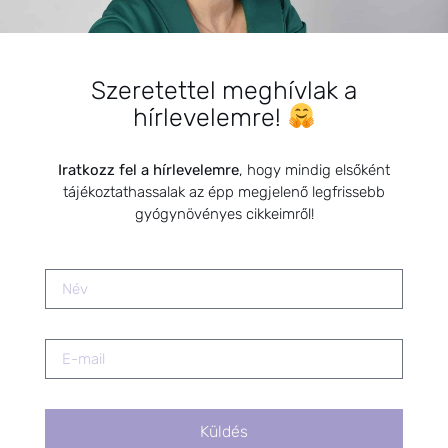
A SAKK, AZ AGY IDEGGYÓGYÁSZA
2024.09.30.
Nincs hozzászólás
Szeretettel meghívlak a
hírlevelemre!
Iratkozz fel a hírlevelemre
, hogy mindig elsőként
FIATAL FELNŐTTEK
tájékoztathassalak az épp megjelenő legfrissebb
gyógynövényes cikkeimről!
PAJZSMIRIGY PROBLÉMÁK, CIKLUSZAVAR ÉS A
TERMÉSZETES MEGOLDÁSOK: FITOTERÁPIA A NŐI
Küldés
EGÉSZSÉGÉRT