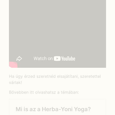
Ha úgy érzed szeretnéd elsajátítani, szeretettel
várlak!
Bővebben itt olvashatsz a témában: