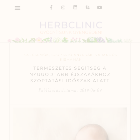
CSECSEMŐK
,
SZOPTATÓ ANYUKÁK
,
VÁRANDÓS
KISMAMÁK
TERMÉSZETES SEGÍTSÉG A
NYUGODTABB ÉJSZAKÁKHOZ
SZOPTATÁSI IDŐSZAK ALATT
Publikálás dátuma:
2019-06-09