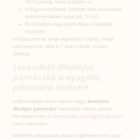
10-15 percig, majd szűrjétek le.
A bögre kamillateát öntsétek bele a kis kádnyi
testhőmérsékletű vízbe (kb. 5l víz).
Fürdessétek meg a picit ebben a kamillás
fürdőben!
A kislányomnak sokat segített ez a fürdő, mikor
csecsemő volt, akár 6-7 órát is aludt, miután
jóllakott.
Levendula illóolajos
párnácska a nyugodt,
pihentető alvásért
A felsoroltakon kívül nálunk még a
levendula
illóolajos párnácska
használata vált be, amiről
bővebben írtam a
Természetes segítség a fogzáshoz
című cikkemben.
Remélem sokatoknak sikerül segítenem ezzel a pár