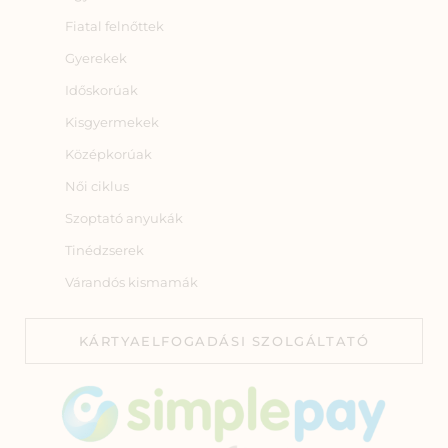
Fiatal felnőttek
Gyerekek
Időskorúak
Kisgyermekek
Középkorúak
Női ciklus
Szoptató anyukák
Tinédzserek
Várandós kismamák
KÁRTYAELFOGADÁSI SZOLGÁLTATÓ