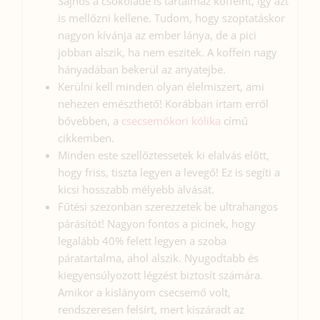
Sajnos a csokoládé is tartalmaz koffeint, így azt
is mellőzni kellene. Tudom, hogy szoptatáskor
nagyon kívánja az ember lánya, de a pici
jobban alszik, ha nem eszitek. A koffein nagy
hányadában bekerül az anyatejbe.
Kerülni kell minden olyan élelmiszert, ami
nehezen emészthető! Korábban írtam erről
bővebben, a
csecsemőkori kólika
című
cikkemben.
Minden este szellőztessetek ki elalvás előtt,
hogy friss, tiszta legyen a levegő! Ez is segíti a
kicsi hosszabb mélyebb alvását.
Fűtési szezonban szerezzetek be ultrahangos
párásítót! Nagyon fontos a picinek, hogy
legalább 40% felett legyen a szoba
páratartalma, ahol alszik. Nyugodtabb és
kiegyensúlyozott légzést biztosít számára.
Amikor a kislányom csecsemő volt,
rendszeresen felsírt, mert kiszáradt az