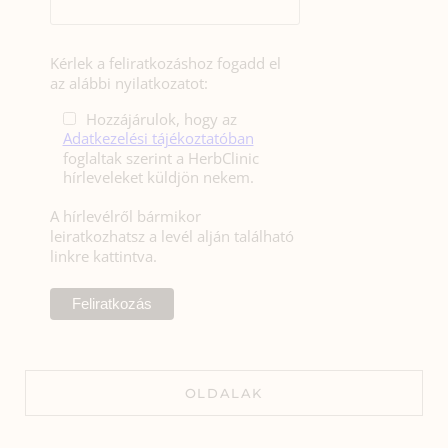
Kérlek a feliratkozáshoz fogadd el
az alábbi nyilatkozatot:
Hozzájárulok, hogy az
Adatkezelési tájékoztatóban
foglaltak szerint a HerbClinic
hírleveleket küldjön nekem.
A hírlevélről bármikor
leiratkozhatsz a levél alján található
linkre kattintva.
OLDALAK