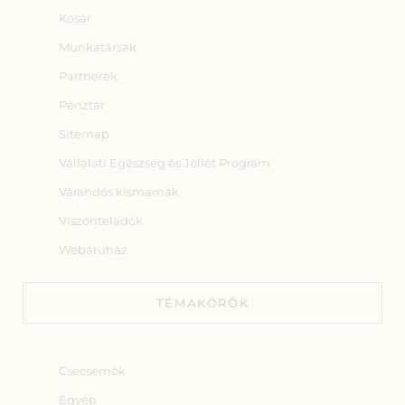
Kosár
Munkatársak
Partnerek
Pénztár
Sitemap
Vállalati Egészség és Jóllét Program
Várandós kismamák
Viszonteladók
Webáruház
TÉMAKÖRÖK
Csecsemők
Egyéb