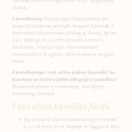
Kamillás fürdővel is segíthetitek a pici nyugodtabb
alvását.
A
kamillavirág
illóolaja olyan flavonoidokat (pl.:
apigenin) tartalmaz, amelyek nyugtató hatásúak. A
fürdővízből folyamatosan párolog az illóolaj, így azt
a pici belélegzi és a tüdőn keresztül bekerül a
véráramba, amellyel eljut a benzodiazepin
receptorokhoz az agyban, ezzel kiváltva a nyugtató
hatást.
A kamillavirágot csak akkor szabad használni, ha
kizárható az őszirózsafélék allergiája a családban!
Ide tartozik például a százszorszép, napraforgó,
körömvirág, cickafark.
Édes álom kamillás fürdő
Egy evőkanál szárított kamillavirágot öntsetek
le 2,5 dl forró vízzel, fedjétek le, hagyjátok állni