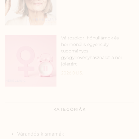
Változókori hőhullámok és
hormonális egyensúly:
tudományos
gyógynövényhasználat a női
jólétért
2026.01.13.
KATEGÓRIÁK
Várandós kismamák