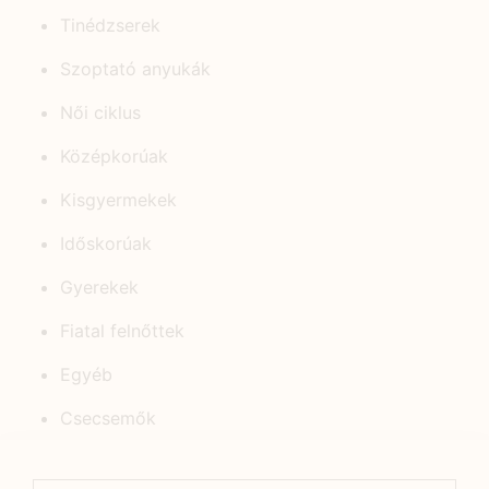
Tinédzserek
Szoptató anyukák
Női ciklus
Középkorúak
Kisgyermekek
Időskorúak
Gyerekek
Fiatal felnőttek
Egyéb
Csecsemők