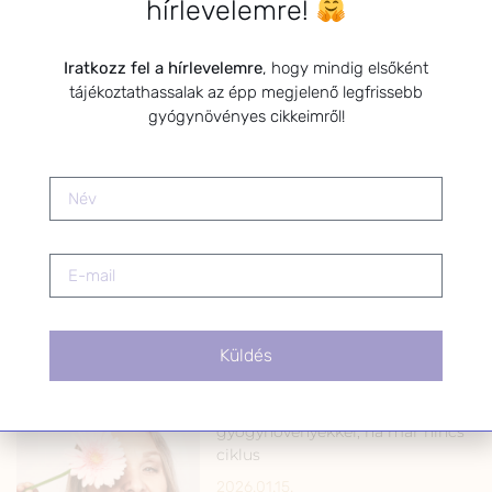
hírlevelemre!
harmonizálása gyógynövényekkel
2026.01.22.
Iratkozz fel a hírlevelemre
, hogy mindig elsőként
tájékoztathassalak az épp megjelenő legfrissebb
gyógynövényes cikkeimről!
Szabálytalan menstruációs ciklus
– Hogyan segíthetnek a
gyógynövények?
2026.01.20.
Küldés
Menopauza támogatása
gyógynövényekkel, ha már nincs
ciklus
2026.01.15.