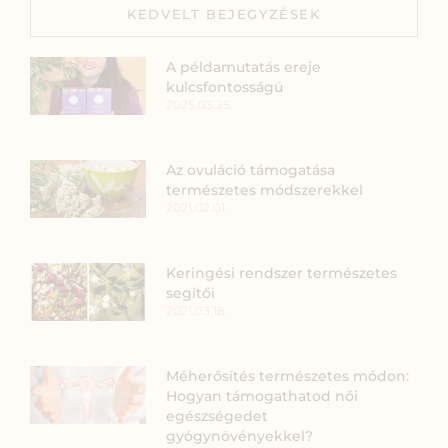
KEDVELT BEJEGYZÉSEK
A példamutatás ereje
kulcsfontosságú
2025.03.25.
Az ovuláció támogatása
természetes módszerekkel
2021.02.01.
Keringési rendszer természetes
segítői
2021.03.18.
Méherősítés természetes módon:
Hogyan támogathatod női
egészségedet
gyógynövényekkel?