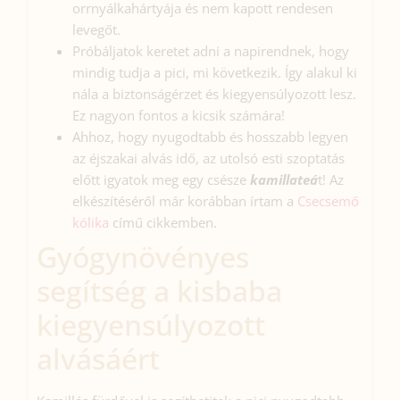
orrnyálkahártyája és nem kapott rendesen
levegőt.
Próbáljatok keretet adni a napirendnek, hogy
mindig tudja a pici, mi következik. Így alakul ki
nála a biztonságérzet és kiegyensúlyozott lesz.
Ez nagyon fontos a kicsik számára!
Ahhoz, hogy nyugodtabb és hosszabb legyen
az éjszakai alvás idő, az utolsó esti szoptatás
előtt igyatok meg egy csésze
kamillateá
t! Az
elkészítéséről már korábban írtam a
Csecsemő
kólika
című cikkemben.
Gyógynövényes
segítség a kisbaba
kiegyensúlyozott
alvásáért