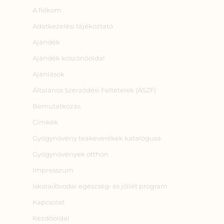
A fiókom
Adatkezelési tájékoztató
Ajándék
Ajándék köszönőoldal
Ajánlások
Általános Szerződési Feltételek (ÁSZF)
Bemutatkozás
Címkék
Gyógynövény teakeverékek katalógusa
Gyógynövények otthon
Impresszum
Iskolai/óvodai egészség‑ és jóllét program
Kapcsolat
Kezdőoldal