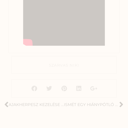
SZARVAS NIKI
AJAKHERPESZ KEZELÉSE TERMÉSZETESEN
ISMÉT EGY HIÁNYPÓTLÓ KÖTETTEL TELJESEDIK A TERMÉSZETGYÓGYÁSZ A CSALÁDBAN KÖNYVSOROZAT!