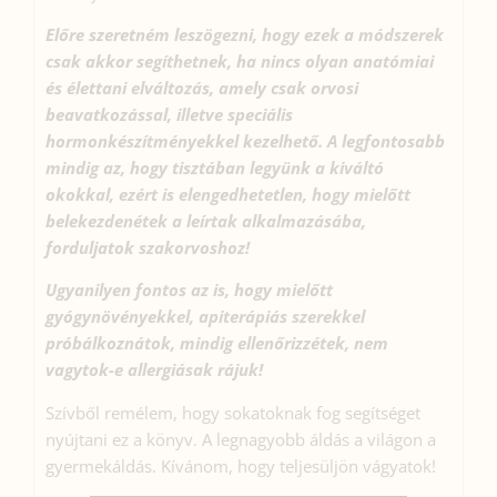
Előre szeretném leszögezni, hogy ezek a módszerek
csak akkor segíthetnek, ha nincs olyan anatómiai
és élettani elváltozás, amely csak orvosi
beavatkozással, illetve speciális
hormonkészítményekkel kezelhető. A legfontosabb
mindig az, hogy tisztában legyünk a kiváltó
okokkal, ezért is elengedhetetlen, hogy mielőtt
belekezdenétek a leírtak alkalmazásába,
forduljatok szakorvoshoz!
Ugyanilyen fontos az is, hogy mielőtt
gyógynövényekkel, apiterápiás szerekkel
próbálkoznátok, mindig ellenőrizzétek, nem
vagytok-e allergiásak rájuk!
Szívből remélem, hogy sokatoknak fog segítséget
nyújtani ez a könyv. A legnagyobb áldás a világon a
gyermekáldás. Kívánom, hogy teljesüljön vágyatok!