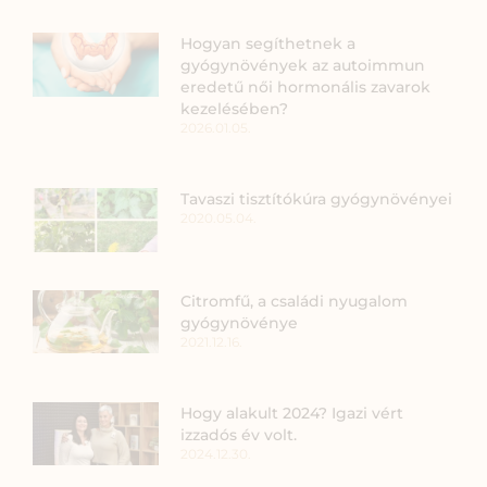
Hogyan segíthetnek a
gyógynövények az autoimmun
eredetű női hormonális zavarok
kezelésében?
2026.01.05.
Tavaszi tisztítókúra gyógynövényei
2020.05.04.
Citromfű, a családi nyugalom
gyógynövénye
2021.12.16.
Hogy alakult 2024? Igazi vért
izzadós év volt.
2024.12.30.