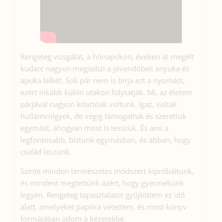
Rengeteg vizsgálat, a hónapokon, éveken át megélt
kudarc nagyon megsebzi a jövendőbeli anyuka és
apuka lelkét. Sok pár nem is bírja ezt a nyomást,
ezért inkább külön utakon folytatják. Mi, az életem
párjával nagyon kitartóak voltunk. Igaz, voltak
hullámvölgyek, de végig támogattuk és szerettük
egymást, ahogyan most is tesszük. És ami a
legfontosabb, bíztunk egymásban, és abban, hogy
család leszünk.
Szinte minden természetes módszert kipróbáltunk,
és mindent megtettünk azért, hogy gyermekünk
legyen. Rengeteg tapasztalatot gyűjtöttem ez idő
alatt, amelyeket papírra vetettem, és most könyv
formájában adom a kezetekbe.