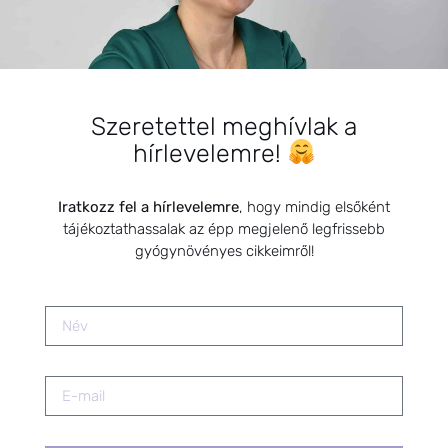
Szabálytalan menstruációs ciklus
– Hogyan segíthetnek a
gyógynövények?
2026.01.20.
Szeretettel meghívlak a
hírlevelemre!
Iratkozz fel a hírlevelemre
, hogy mindig elsőként
tájékoztathassalak az épp megjelenő legfrissebb
Menopauza támogatása
gyógynövényes cikkeimről!
gyógynövényekkel, ha már nincs
ciklus
2026.01.15.
Változókori hőhullámok és