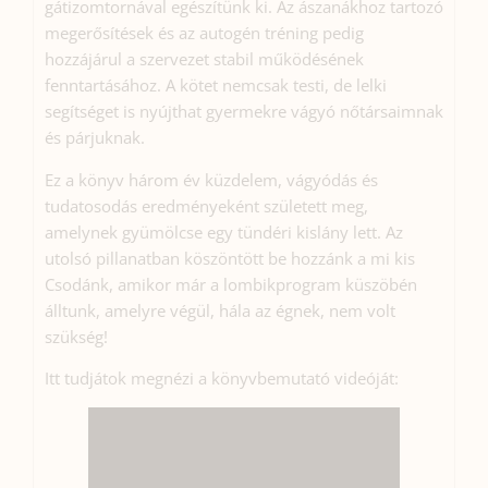
gátizomtornával egészítünk ki. Az ászanákhoz tartozó
megerősítések és az autogén tréning pedig
hozzájárul a szervezet stabil működésének
fenntartásához. A kötet nemcsak testi, de lelki
segítséget is nyújthat gyermekre vágyó nőtársaimnak
és párjuknak.
Ez a könyv három év küzdelem, vágyódás és
tudatosodás eredményeként született meg,
amelynek gyümölcse egy tündéri kislány lett. Az
utolsó pillanatban köszöntött be hozzánk a mi kis
Csodánk, amikor már a lombikprogram küszöbén
álltunk, amelyre végül, hála az égnek, nem volt
szükség!
Itt tudjátok megnézi a könyvbemutató videóját: