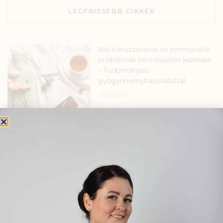
LEGFRISSEBB CIKKEK
Női cikluszavarok és hormonális
problémák természetes kezelése
– Tudományos
gyógynövényhasználattal
2026.01.27.
Meddőség kezelése
természetesen – hormonrendszer
harmonizálása gyógynövényekkel
2026.01.22.