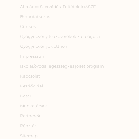
Általános Szerződési Feltételek (ÁSZF)
Bemutatkozás
Címkék
Gyógynövény teakeverékek katalógusa
Gyógynövények otthon
Impresszum
Iskolai/óvodai egészség‑ és jóllét program
Kapcsolat
Kezdőoldal
Kosár
Munkatársak
Partnerek
Pénztár
Sitemap