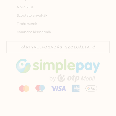
Női ciklus
Szoptató anyukák
Tinédzserek
Várandós kismamák
KÁRTYAELFOGADÁSI SZOLGÁLTATÓ