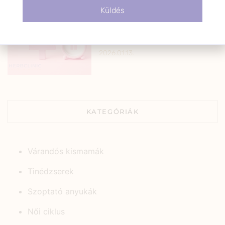
hormonális egyensúly:
Küldés
tudományos
gyógynövényhasználat a női
jólétért
2026.01.13.
KATEGÓRIÁK
Várandós kismamák
Tinédzserek
Szoptató anyukák
Női ciklus