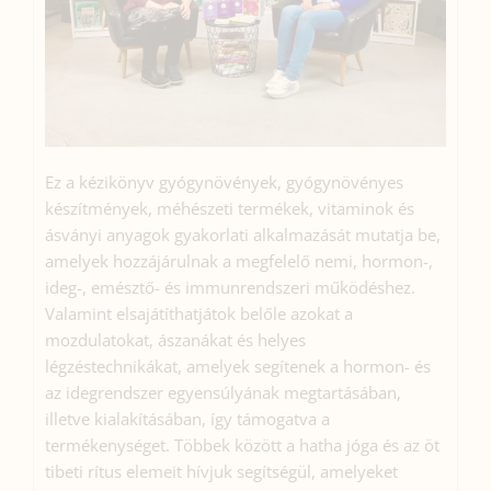
Ez a kézikönyv gyógynövények, gyógynövényes
készítmények, méhészeti termékek, vitaminok és
ásványi anyagok gyakorlati alkalmazását mutatja be,
amelyek hozzájárulnak a megfelelő nemi, hormon-,
ideg-, emésztő- és immunrendszeri működéshez.
Valamint elsajátíthatjátok belőle azokat a
mozdulatokat, ászanákat és helyes
légzéstechnikákat, amelyek segítenek a hormon- és
az idegrendszer egyensúlyának megtartásában,
illetve kialakításában, így támogatva a
termékenységet. Többek között a hatha jóga és az öt
tibeti rítus elemeit hívjuk segítségül, amelyeket