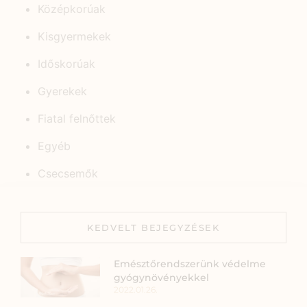
Középkorúak
Kisgyermekek
Időskorúak
Gyerekek
Fiatal felnőttek
Egyéb
Csecsemők
KEDVELT BEJEGYZÉSEK
Emésztőrendszerünk védelme
gyógynövényekkel
2022.01.26.