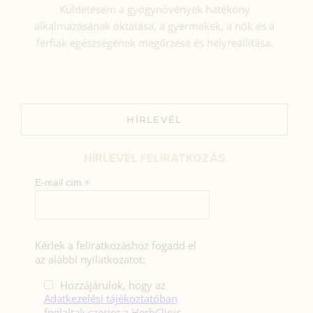
Küldetésem a gyógynövények hatékony
alkalmazásának oktatása, a gyermekek, a nők és a
férfiak egészségének megőrzése és helyreállítása.
HÍRLEVÉL
HÍRLEVÉL FELIRATKOZÁS
*
E-mail cím
Kérlek a feliratkozáshoz fogadd el
az alábbi nyilatkozatot:
Hozzájárulok, hogy az
Adatkezelési tájékoztatóban
foglaltak szerint a HerbClinic