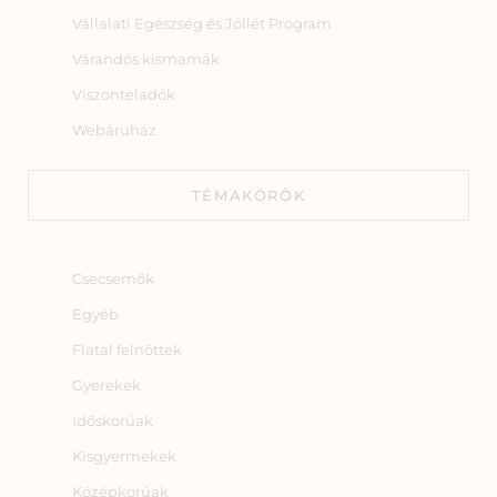
Vállalati Egészség és Jóllét Program
Várandós kismamák
Viszonteladók
Webáruház
TÉMAKÖRÖK
Csecsemők
Egyéb
Fiatal felnőttek
Gyerekek
Időskorúak
Kisgyermekek
Középkorúak