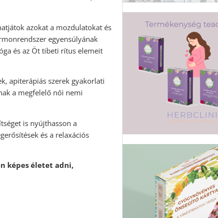
hatjátok azokat a mozdulatokat és
hormonrendszer egyensúlyának
ga és az Öt tibeti rítus elemeit
 apiterápiás szerek gyakorlati
lnak a megfelelő női nemi
gítséget is nyújthasson a
erősítések és a relaxációs
en képes életet adni,