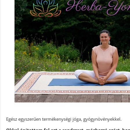
Egész egyszerűen termékenységi jóga, gyógynövényekkel.
Okkal építettem fel ezt a rendszert, méghozzá azért, ho