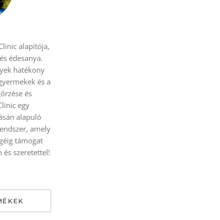
linic alapítója,
 és édesanya.
yek hatékony
 gyermekek és a
őrzése és
Clinic egy
sán alapuló
rendszer, amely
égéig támogat
és szeretettel!
MÉKEK