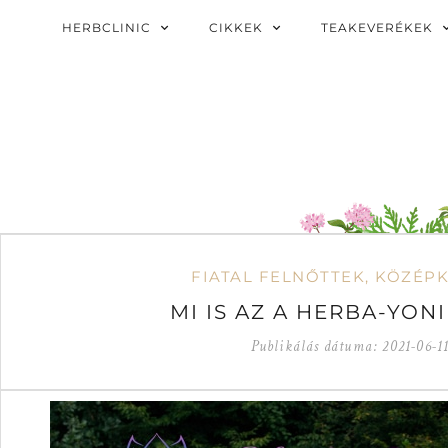
HERBCLINIC
CIKKEK
TEAKEVERÉKEK
FIATAL FELNŐTTEK
,
KÖZÉP
MI IS AZ A HERBA-YON
Publikálás dátuma:
2021-06-1