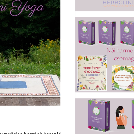
gy tudjak a hozzánk hasonló