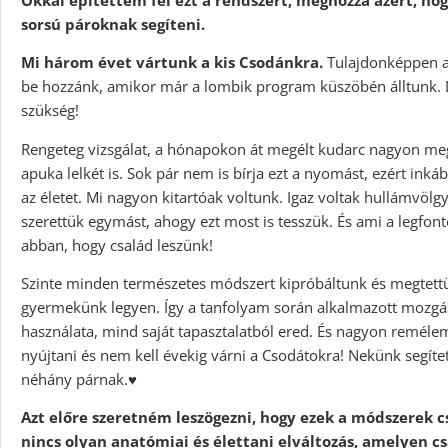
sorsú pároknak segíteni.
Mi három évet vártunk a kis Csodánkra.
Tulajdonképpen a
be hozzánk, amikor már a lombik program küszöbén álltunk. D
szükség!
Rengeteg vizsgálat, a hónapokon át megélt kudarc nagyon me
apuka lelkét is. Sok pár nem is bírja ezt a nyomást, ezért ink
az életet. Mi nagyon kitartóak voltunk. Igaz voltak hullámvölg
szerettük egymást, ahogy ezt most is tesszük. És ami a legfo
abban, hogy család leszünk!
Szinte minden természetes módszert kipróbáltunk és megtett
gyermekünk legyen. Így a tanfolyam során alkalmazott mozg
használata, mind saját tapasztalatból ered. És nagyon reméle
nyújtani és nem kell évekig várni a Csodátokra! Nekünk segítet
néhány párnak.♥️
Azt előre szeretném leszögezni, hogy ezek a módszerek c
nincs olyan anatómiai és élettani elváltozás, amelyen cs