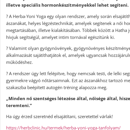
illetve speciális hormonkészítményekkel lehet segíteni.
? A Herba-Yoni Yoga egy olyan rendszer, amely során elsajátít
ászanákat, helyes légzéstechnikát, amelyek segítenek a női 
megtartásában, illetve kialakításában. Többek között a Hatha jó
hívjuk segítségül, amelyet intim tornával egészítünk ki.
? Valamint olyan gyógynövények, gyógynövényes készítmények,
alkalmazását sajátíthatjátok el, amelyek ugyancsak hozzájáru
működéshez.
? A rendszer úgy lett felépítve, hogy nemcsak testi, de lelki se
gyermekre vágyó nőtársaimnak. Ezt az ászanákhoz tartozó meg
szakaszba beépített autogén tréning alapozza meg.
„Minden nő szentséges létezése által, nőisége által, hisz
teremteni.”
Ha úgy érzed szeretnéd elsajátítani, szeretettel várlak!
https://herbclinic.hu/termek/herba-yoni-yoga-tanfolyam/