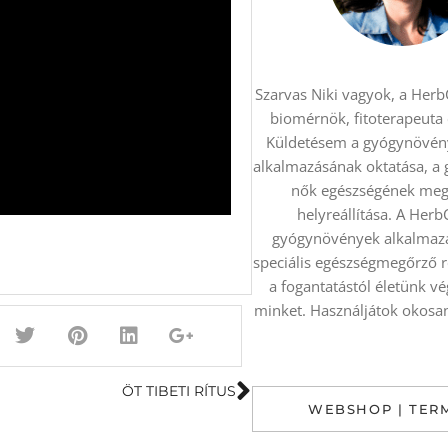
Szarvas Niki vagyok, a HerbC
biomérnök, fitoterapeuta
Küldetésem a gyógynövén
alkalmazásának oktatása, a
nők egészségének meg
helyreállítása. A Herb
gyógynövények alkalmazá
speciális egészségmegőrző 
a fogantatástól életünk v
minket. Használjátok okosan 
ÖT TIBETI RÍTUS
WEBSHOP | TER