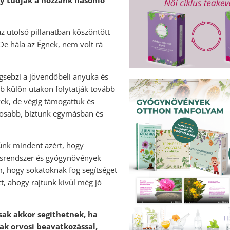
z utolsó pillanatban köszöntött
e hála az Égnek, nem volt rá
gsebzi a jövendőbeli anyuka és
ább külön utakon folytatják tovább
yek, de végig támogattuk és
ntosabb, bíztunk egymásban és
ünk mindent azért, hogy
ásrendszer és gyógynövények
m, hogy sokatoknak fog segítséget
t, ahogy rajtunk kívül még jó
sak akkor segíthetnek, ha
ak orvosi beavatkozással,