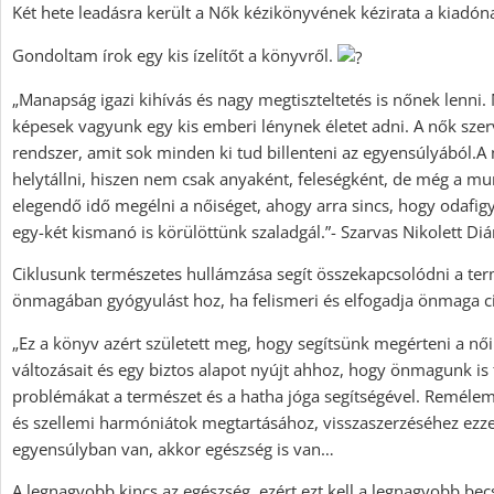
Két hete leadásra került a Nők kézikönyvének kézirata a kiadón
Gondoltam írok egy kis ízelítőt a könyvről.
„Manapság igazi kihívás és nagy megtiszteltetés is nőnek lenni. 
képesek vagyunk egy kis emberi lénynek életet adni. A nők sze
rendszer, amit sok minden ki tud billenteni az egyensúlyából.
helytállni, hiszen nem csak anyaként, feleségként, de még a mun
elegendő idő megélni a nőiséget, ahogy arra sincs, hogy odafi
egy-két kismanó is körülöttünk szaladgál.”- Szarvas Nikolett Diá
Ciklusunk természetes hullámzása segít összekapcsolódni a ter
önmagában gyógyulást hoz, ha felismeri és elfogadja önmaga ci
„Ez a könyv azért született meg, hogy segítsünk megérteni a női 
változásait és egy biztos alapot nyújt ahhoz, hogy önmagunk is
problémákat a természet és a hatha jóga segítségével. Remélem h
és szellemi harmóniátok megtartásához, visszaszerzéséhez ezz
egyensúlyban van, akkor egészség is van…
A legnagyobb kincs az egészség, ezért ezt kell a legnagyobb becs