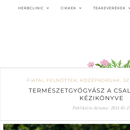
HERBCLINIC
CIKKEK
TEAKEVERÉKEK
FIATAL FELNŐTTEK
,
KÖZÉPKORÚAK
,
S
TERMÉSZETGYÓGYÁSZ A CS
KÉZIKÖNYVE
Publikálás dátuma:
2021-01-2