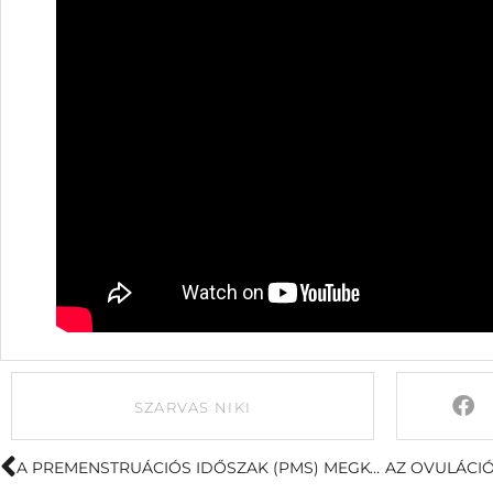
SZARVAS NIKI
A PREMENSTRUÁCIÓS IDŐSZAK (PMS) MEGKÖNNYÍTÉSE TERMÉSZETES MÓDSZEREKKEL