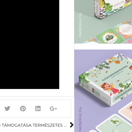
AZ OVULÁCIÓ TÁMOGATÁSA TERMÉSZETES MÓDSZEREKKEL