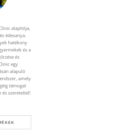
linic alapítója,
 és édesanya.
yek hatékony
 gyermekek és a
őrzése és
Clinic egy
sán alapuló
rendszer, amely
égéig támogat
és szeretettel!
MÉKEK