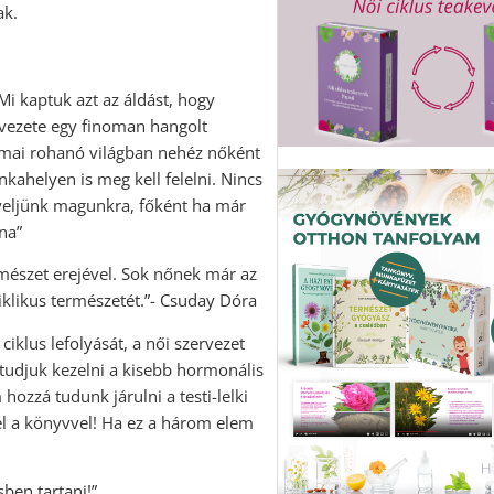
ak.
Mi kaptuk azt az áldást, hogy
rvezete egy finoman hangolt
A mai rohanó világban nehéz nőként
kahelyen is meg kell felelni. Nincs
gyeljünk magunkra, főként ha már
na”
mészet erejével. Sok nőnek már az
klikus természetét.”- Csuday Dóra
ciklus lefolyását, a női szervezet
 tudjuk kezelni a kisebb hormonális
ozzá tudunk járulni a testi-lelki
el a könyvvel! Ha ez a három elem
ben tartani!”