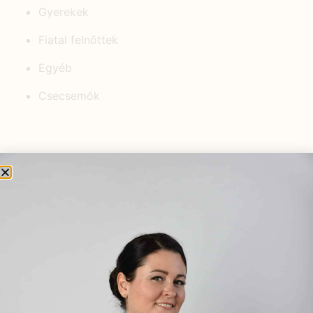
Gyerekek
Fiatal felnőttek
Egyéb
Csecsemők
KEDVELT BEJEGYZÉSEK
Szénanátha? Allergia? A
természetnek erre is van
megoldása.
2024.04.10.