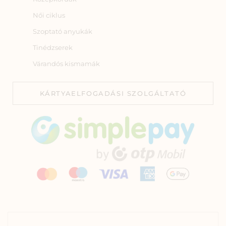
Női ciklus
Szoptató anyukák
Tinédzserek
Várandós kismamák
KÁRTYAELFOGADÁSI SZOLGÁLTATÓ