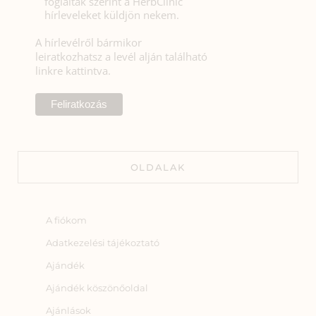
foglaltak szerint a HerbClinic
hírleveleket küldjön nekem.
A hírlevélről bármikor
leiratkozhatsz a levél alján található
linkre kattintva.
OLDALAK
A fiókom
Adatkezelési tájékoztató
Ajándék
Ajándék köszönőoldal
Ajánlások