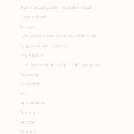
Általános Szerződési Feltételek (ÁSZF)
Bemutatkozás
Címkék
Gyógynövény teakeverékek katalógusa
Gyógynövények otthon
Impresszum
Iskolai/óvodai egészség‑ és jóllét program
Kapcsolat
Kezdőoldal
Kosár
Munkatársak
Partnerek
Pénztár
Sitemap