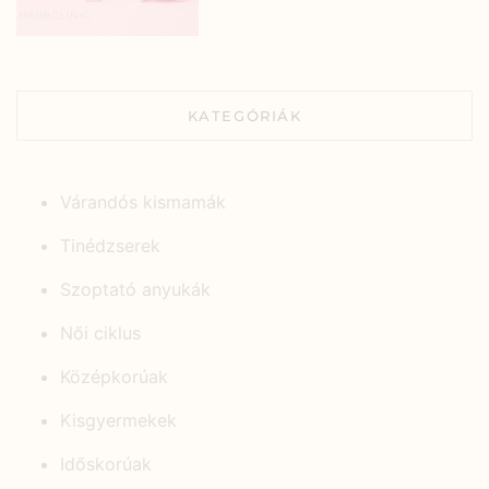
KATEGÓRIÁK
Várandós kismamák
Tinédzserek
Szoptató anyukák
Női ciklus
Középkorúak
Kisgyermekek
Időskorúak