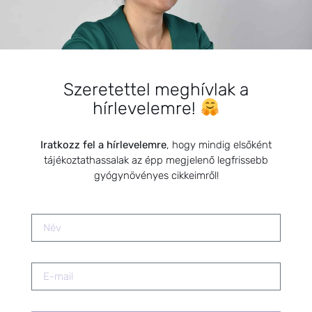
A csodatévő hagymák
2020.11.12.
Szeretettel meghívlak a
Vizesedés és puffadás
hírlevelemre!
menstruáció előtt – A női ciklus
egyik leggyakoribb tünete
2025.09.05.
Iratkozz fel a hírlevelemre
, hogy mindig elsőként
tájékoztathassalak az épp megjelenő legfrissebb
gyógynövényes cikkeimről!
Ajakherpesz kezelése
természetesen
2022.10.26.
Magas prolaktinszint csökkentése
– tudományos gyógynövényes
támogatás a női egészséghez
2025.09.08.