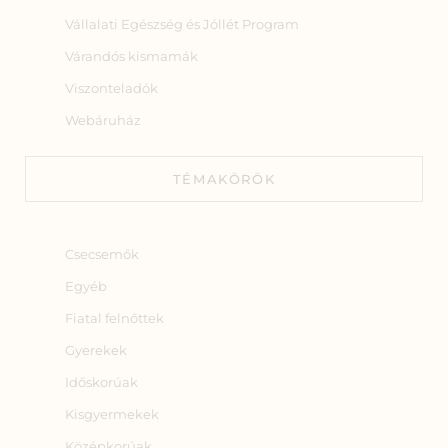
Vállalati Egészség és Jóllét Program
Várandós kismamák
Viszonteladók
Webáruház
TÉMAKÖRÖK
Csecsemők
Egyéb
Fiatal felnőttek
Gyerekek
Időskorúak
Kisgyermekek
Középkorúak