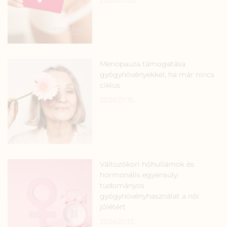
2026.01.20.
Menopauza támogatása
gyógynövényekkel, ha már nincs
ciklus
2026.01.15.
Változókori hőhullámok és
hormonális egyensúly:
tudományos
gyógynövényhasználat a női
jólétért
2026.01.13.