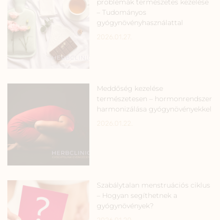
problémák természetes kezelése
– Tudományos
gyógynövényhasználattal
2026.01.27.
Meddőség kezelése
természetesen – hormonrendszer
harmonizálása gyógynövényekkel
2026.01.22.
Szabálytalan menstruációs ciklus
– Hogyan segíthetnek a
gyógynövények?