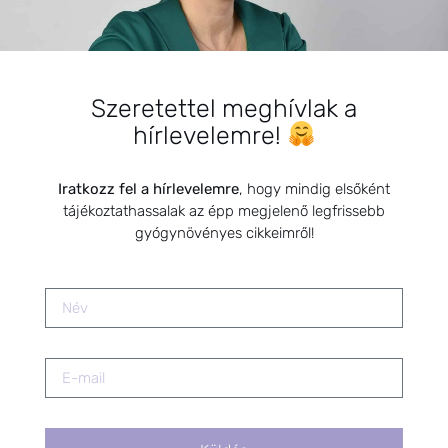
Természetes segítség a fogzáshoz
2019.05.26.
Szeretettel meghívlak a
Megvalósult álom, amelyért
hírlevelemre!
érdemes küzdeni!
2025.01.01.
Iratkozz fel a hírlevelemre
, hogy mindig elsőként
tájékoztathassalak az épp megjelenő legfrissebb
A női ciklus és az érzelmi viharok –
gyógynövényes cikkeimről!
Természetes támogatás a
hormonális egyensúlyért
2025.10.22.
Keringési rendszer természetes
segítői
2021.03.18.