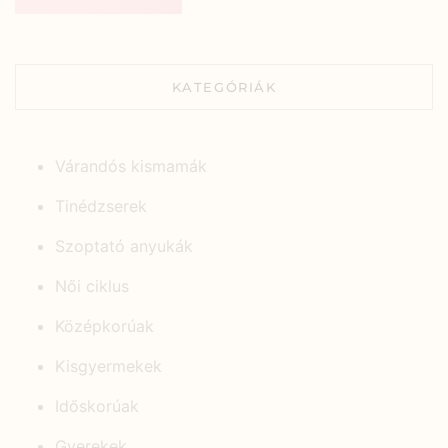
KATEGÓRIÁK
Várandós kismamák
Tinédzserek
Szoptató anyukák
Női ciklus
Középkorúak
Kisgyermekek
Időskorúak
Gyerekek