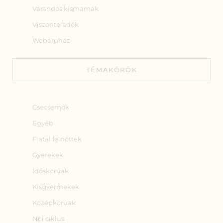
Várandós kismamák
Viszonteladók
Webáruház
TÉMAKÖRÖK
Csecsemők
Egyéb
Fiatal felnőttek
Gyerekek
Időskorúak
Kisgyermekek
Középkorúak
Női ciklus