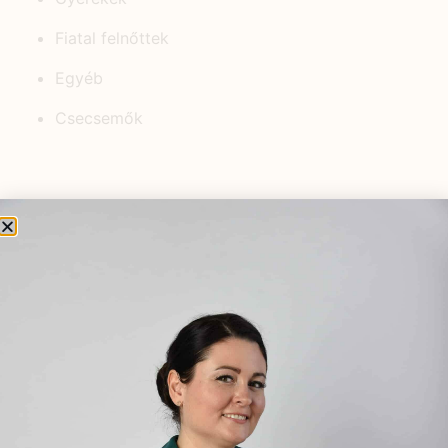
Fiatal felnőttek
Egyéb
Csecsemők
KEDVELT BEJEGYZÉSEK
Könyvkritikák: Természetgyógyász
a családban-Édesanyák
kézikönyve
2021.04.16.