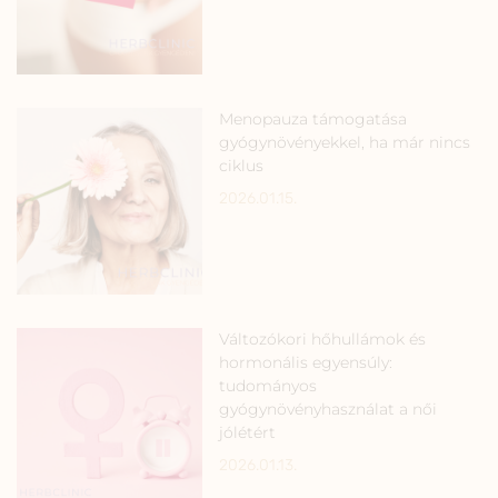
Menopauza támogatása
gyógynövényekkel, ha már nincs
ciklus
2026.01.15.
Változókori hőhullámok és
hormonális egyensúly:
tudományos
gyógynövényhasználat a női
jólétért
2026.01.13.