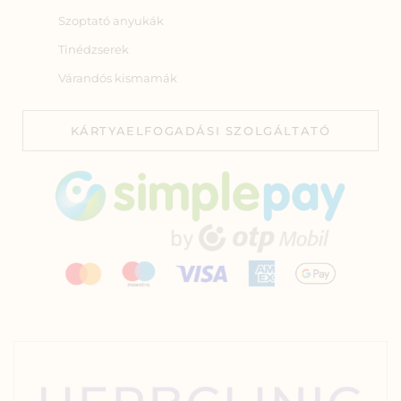
Szoptató anyukák
Tinédzserek
Várandós kismamák
KÁRTYAELFOGADÁSI SZOLGÁLTATÓ