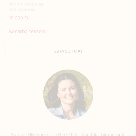
Termékenység
teacsomag
19.990
Ft
Kosárba teszem
SZIASZTOK!
Szarvas Niki vagyok, a HerbClinic alapítója, biomérnök,