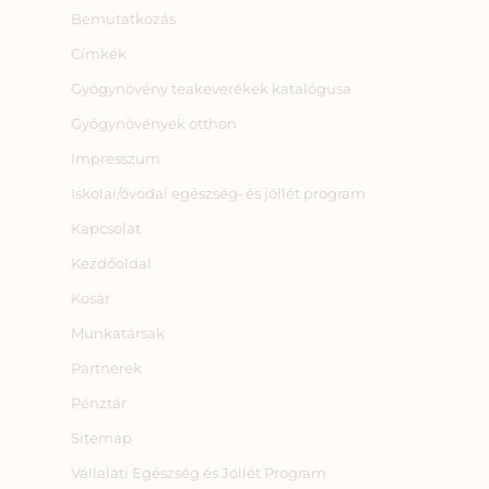
Bemutatkozás
Címkék
Gyógynövény teakeverékek katalógusa
Gyógynövények otthon
Impresszum
Iskolai/óvodai egészség‑ és jóllét program
Kapcsolat
Kezdőoldal
Kosár
Munkatársak
Partnerek
Pénztár
Sitemap
Vállalati Egészség és Jóllét Program