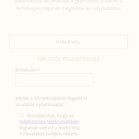
alkalmazásának oktatása, a gyermekek, a nők és a
férfiak egészségének megőrzése és helyreállítása.
HÍRLEVÉL
HÍRLEVÉL FELIRATKOZÁS
*
E-mail cím
Kérlek a feliratkozáshoz fogadd el
az alábbi nyilatkozatot:
Hozzájárulok, hogy az
Adatkezelési tájékoztatóban
foglaltak szerint a HerbClinic
hírleveleket küldjön nekem.