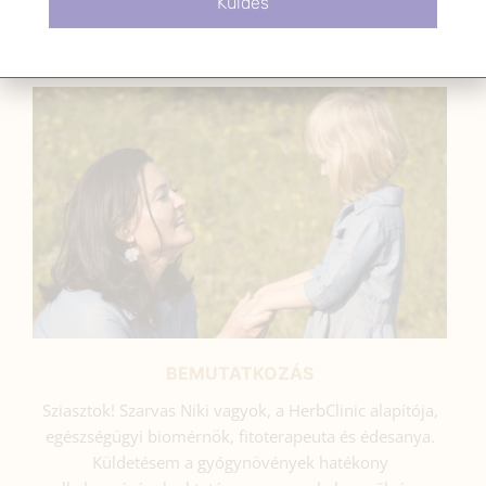
Küldés
SZARVAS NIKI
BEMUTATKOZÁS
Sziasztok! Szarvas Niki vagyok, a HerbClinic alapítója,
egészségügyi biomérnök, fitoterapeuta és édesanya.
Küldetésem a gyógynövények hatékony