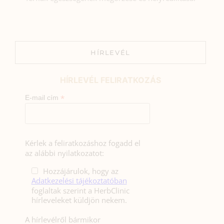
HÍRLEVÉL
HÍRLEVÉL FELIRATKOZÁS
*
E-mail cím
Kérlek a feliratkozáshoz fogadd el
az alábbi nyilatkozatot:
Hozzájárulok, hogy az
Adatkezelési tájékoztatóban
foglaltak szerint a HerbClinic
hírleveleket küldjön nekem.
A hírlevélről bármikor