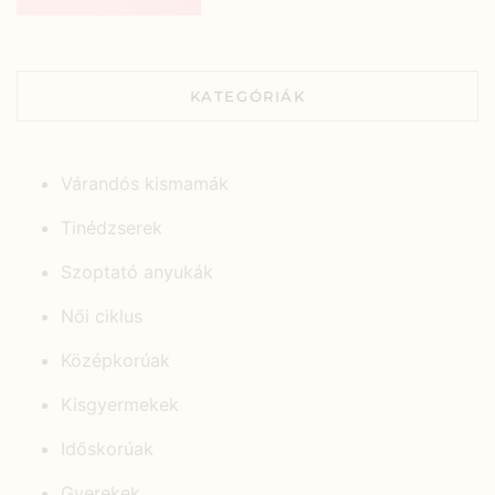
KATEGÓRIÁK
Várandós kismamák
Tinédzserek
Szoptató anyukák
Női ciklus
Középkorúak
Kisgyermekek
Időskorúak
Gyerekek