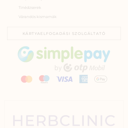
Tinédzserek
Várandós kismamák
KÁRTYAELFOGADÁSI SZOLGÁLTATÓ