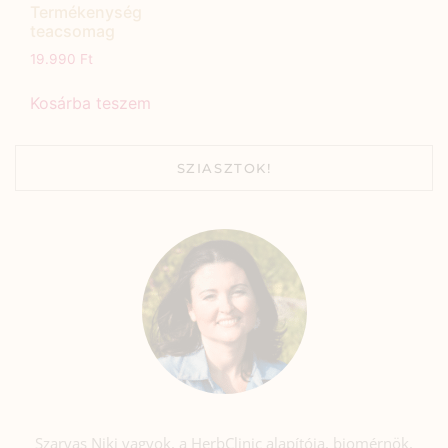
Termékenység
teacsomag
19.990
Ft
Kosárba teszem
SZIASZTOK!
Szarvas Niki vagyok, a HerbClinic alapítója, biomérnök,