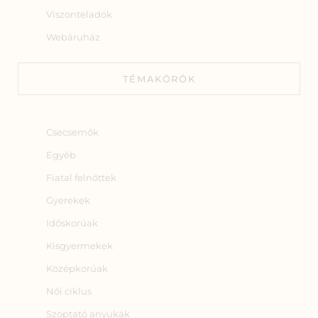
Viszonteladók
Webáruház
TÉMAKÖRÖK
Csecsemők
Egyéb
Fiatal felnőttek
Gyerekek
Időskorúak
Kisgyermekek
Középkorúak
Női ciklus
Szoptató anyukák