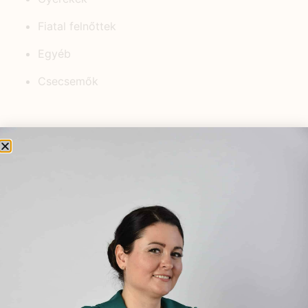
Fiatal felnőttek
Egyéb
Csecsemők
KEDVELT BEJEGYZÉSEK
Nyugtató tea szoptatós anyáknak
2021.09.20.
Apiterápiás szerek, azaz méhészeti