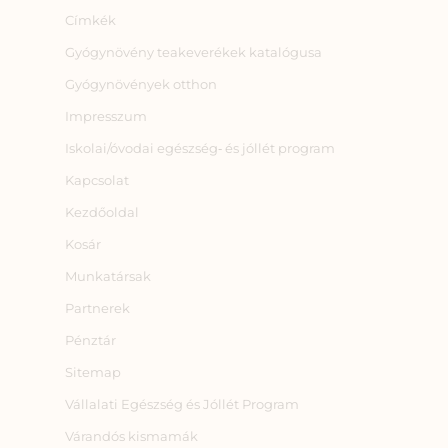
Címkék
Gyógynövény teakeverékek katalógusa
Gyógynövények otthon
Impresszum
Iskolai/óvodai egészség‑ és jóllét program
Kapcsolat
Kezdőoldal
Kosár
Munkatársak
Partnerek
Pénztár
Sitemap
Vállalati Egészség és Jóllét Program
Várandós kismamák