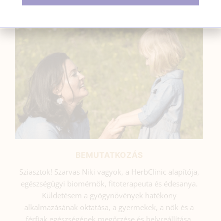
SZARVAS NIKI
BEMUTATKOZÁS
Sziasztok! Szarvas Niki vagyok, a HerbClinic alapítója,
egészségügyi biomérnök, fitoterapeuta és édesanya.
Küldetésem a gyógynövények hatékony
alkalmazásának oktatása, a gyermekek, a nők és a
férfiak egészségének megőrzése és helyreállítása.