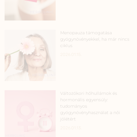
Menopauza támogatása
gyógynövényekkel, ha már nincs
ciklus
2026.01.15.
Változókori hőhullámok és
hormonális egyensúly:
tudományos
gyógynövényhasználat a női
jólétért
2026.01.13.