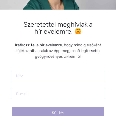
termékek az egészségért
2021.12.09.
Szeretettel meghívlak a
Termékenység kézikönyve
hírlevelemre!
könyvbemutató
2023.05.19.
Iratkozz fel a hírlevelemre
, hogy mindig elsőként
tájékoztathassalak az épp megjelenő legfrissebb
Fitoterápia
gyógynövényes cikkeimről!
2021.09.20.
A női ciklus és az érzelmi viharok –
Természetes támogatás a
hormonális egyensúlyért
2025.10.22.
Küldés