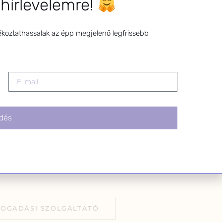
 hírlevelemre!
z a levél alján található
tva.
ékoztathassalak az épp megjelenő legfrissebb
dés
FOGADÁSI SZOLGÁLTATÓ