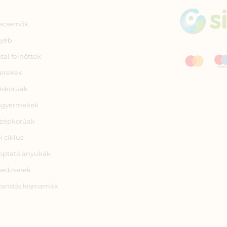
ecsemők
yéb
atal felnőttek
erekek
őskorúak
sgyermekek
zépkorúak
i ciklus
optató anyukák
nédzserek
randós kismamák