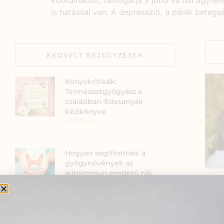
koordinációt, támogatja a jobb és bal agyfél
is hatással van. A depresszió, a pánik beteg
KEDVELT BEJEGYZÉSEK
Könyvkritikák:
Természetgyógyász a
családban-Édesanyák
kézikönyve
2021.04.16.
Hogyan segíthetnek a
gyógynövények az
autoimmun eredetű női
hormonális zavarok
kezelésében?
Szia
2026.01.05.