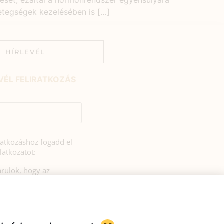
dését, ezáltal a hormonrendszer egyensúlyára
etegségek kezelésében is […]
HÍRLEVÉL
VÉL FELIRATKOZÁS
iratkozáshoz fogadd el
latkozatot:
rulok, hogy az
si tájékoztatóban
zerint a HerbClinic
hírleveleket küldjön nekem.
l bármikor