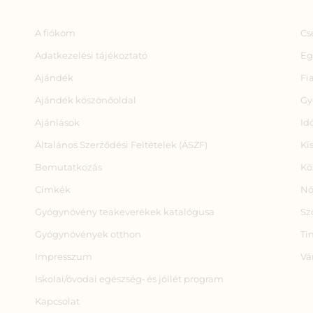
A fiókom
Cs
Adatkezelési tájékoztató
Eg
Ajándék
Fi
Ajándék köszönőoldal
Gy
Ajánlások
Id
Általános Szerződési Feltételek (ÁSZF)
Ki
Bemutatkozás
Kö
Címkék
Nő
Gyógynövény teakeverékek katalógusa
Sz
Gyógynövények otthon
Ti
Impresszum
Vá
Iskolai/óvodai egészség‑ és jóllét program
Kapcsolat