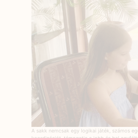
A sakk nemcsak egy logikai játék, számos egés