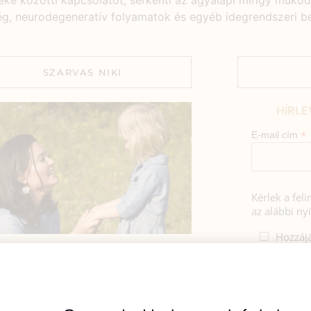
teke közötti kapcsolatot, serkenti az agyalapi mirigy műkö
ség, neurodegeneratív folyamatok és egyéb idegrendszeri b
SZARVAS NIKI
HÍRLE
*
E-mail cím
Kérlek a fel
az alábbi nyi
Hozzájá
Adatkezelé
BEMUTATKOZÁS
foglaltak s
sztok! Szarvas Niki vagyok, a HerbClinic
alapítója, egészségügyi biomérnök,
A hírlevélrő