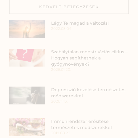
KEDVELT BEJEGYZÉSEK
Légy Te magad a változás!
2022.03.04.
Szabálytalan menstruációs ciklus –
Hogyan segíthetnek a
gyógynövények?
2026.01.20.
Depresszió kezelése természetes
módszerekkel
2021.11.15.
Immunrendszer erősítése
természetes módszerekkel
2019.08.22.