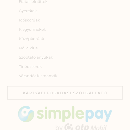
Fiatal felnőttek
Gyerekek
Időskorúak
Kisgyermekek
Középkorúak
Női ciklus
Szoptató anyukák
Tinédzserek
Várandós kismamák
KÁRTYAELFOGADÁSI SZOLGÁLTATÓ