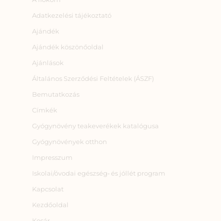
Adatkezelési tájékoztató
Ajándék
Ajándék köszönőoldal
Ajánlások
Általános Szerződési Feltételek (ÁSZF)
Bemutatkozás
Címkék
Gyógynövény teakeverékek katalógusa
Gyógynövények otthon
Impresszum
Iskolai/óvodai egészség‑ és jóllét program
Kapcsolat
Kezdőoldal
Kosár