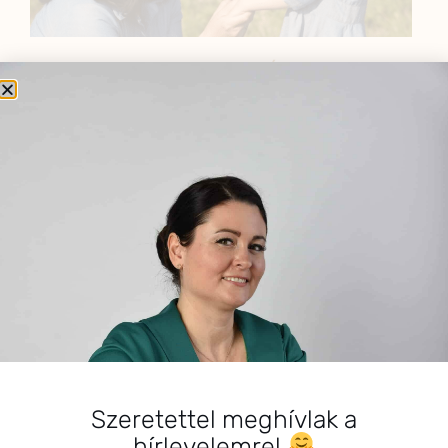
BEMUTATKOZÁS
Sziasztok! Szarvas Niki vagyok, a HerbClinic alapítója,
egészségügyi biomérnök, fitoterapeuta és édesanya.
Küldetésem a gyógynövények hatékony
alkalmazásának oktatása, a gyermekek, a nők és a
férfiak egészségének megőrzése és helyreállítása.
HÍRLEVÉL
HÍRLEVÉL FELIRATKOZÁS
*
E-mail cím
Szeretettel meghívlak a
hírlevelemre!