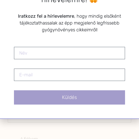
Kérlek a feliratkozáshoz fogadd el
Iratkozz fel a hírlevelemre
, hogy mindig elsőként
az alábbi nyilatkozatot:
tájékoztathassalak az épp megjelenő legfrissebb
gyógynövényes cikkeimről!
Hozzájárulok, hogy az
Adatkezelési tájékoztatóban
foglaltak szerint a HerbClinic
hírleveleket küldjön nekem.
A hírlevélről bármikor
leiratkozhatsz a levél alján található
linkre kattintva.
Küldés
OLDALAK
A fiókom