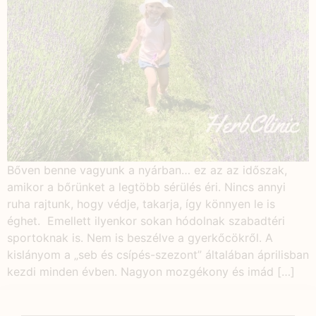
Bőven benne vagyunk a nyárban… ez az az időszak,
amikor a bőrünket a legtöbb sérülés éri. Nincs annyi
ruha rajtunk, hogy védje, takarja, így könnyen le is
éghet. Emellett ilyenkor sokan hódolnak szabadtéri
sportoknak is. Nem is beszélve a gyerkőcökről. A
kislányom a „seb és csípés-szezont” általában áprilisban
kezdi minden évben. Nagyon mozgékony és imád […]