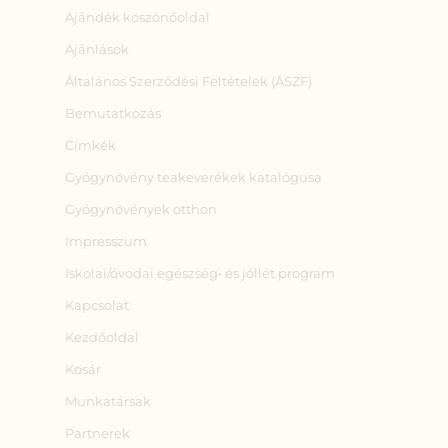
Ajándék köszönőoldal
Ajánlások
Általános Szerződési Feltételek (ÁSZF)
Bemutatkozás
Címkék
Gyógynövény teakeverékek katalógusa
Gyógynövények otthon
Impresszum
Iskolai/óvodai egészség‑ és jóllét program
Kapcsolat
Kezdőoldal
Kosár
Munkatársak
Partnerek