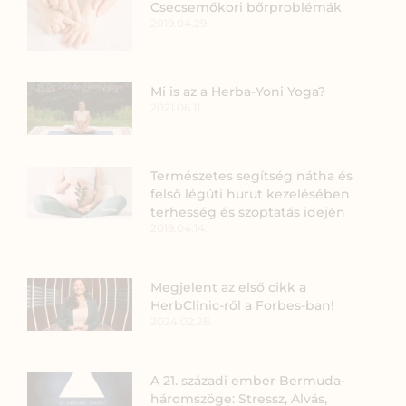
Csecsemőkori bőrproblémák
2019.04.29.
Mi is az a Herba-Yoni Yoga?
2021.06.11.
Természetes segítség nátha és
felső légúti hurut kezelésében
terhesség és szoptatás idején
2019.04.14.
Megjelent az első cikk a
HerbClinic-ről a Forbes-ban!
2024.02.28.
A 21. századi ember Bermuda-
háromszöge: Stressz, Alvás,