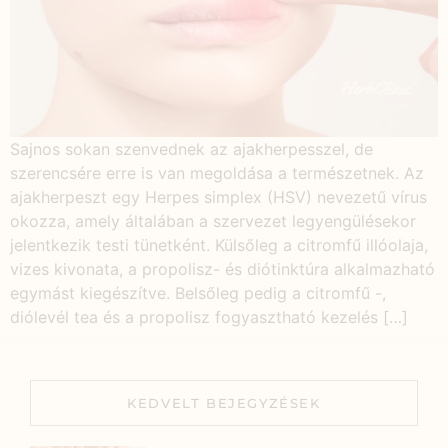
Sajnos sokan szenvednek az ajakherpesszel, de
szerencsére erre is van megoldása a természetnek. Az
ajakherpeszt egy Herpes simplex (HSV) nevezetű vírus
okozza, amely általában a szervezet legyengülésekor
jelentkezik testi tünetként. Külsőleg a citromfű illóolaja,
vizes kivonata, a propolisz- és diótinktúra alkalmazható
egymást kiegészítve. Belsőleg pedig a citromfű -,
diólevél tea és a propolisz fogyasztható kezelés […]
KEDVELT BEJEGYZÉSEK