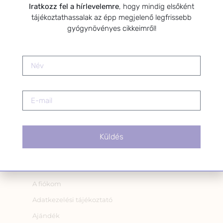
Iratkozz fel a hírlevelemre
, hogy mindig elsőként
Hozzájárulok, hogy az
tájékoztathassalak az épp megjelenő legfrissebb
Adatkezelési tájékoztatóban
gyógynövényes cikkeimről!
foglaltak szerint a HerbClinic
hírleveleket küldjön nekem.
A hírlevélről bármikor
leiratkozhatsz a levél alján található
linkre kattintva.
Küldés
OLDALAK
A fiókom
Adatkezelési tájékoztató
Ajándék