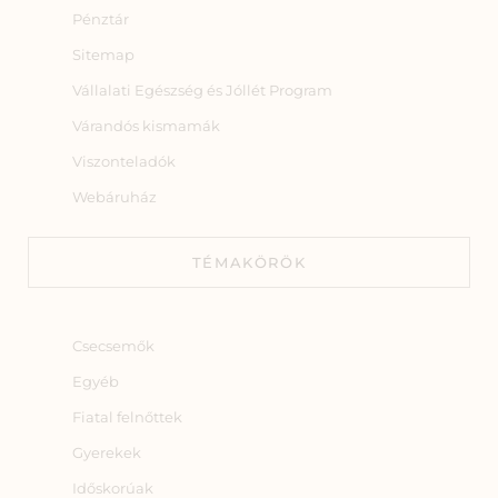
Pénztár
Sitemap
Vállalati Egészség és Jóllét Program
Várandós kismamák
Viszonteladók
Webáruház
TÉMAKÖRÖK
Csecsemők
Egyéb
Fiatal felnőttek
Gyerekek
Időskorúak