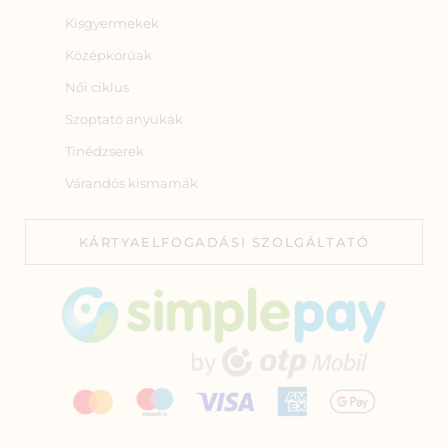
Kisgyermekek
Középkorúak
Női ciklus
Szoptató anyukák
Tinédzserek
Várandós kismamák
KÁRTYAELFOGADÁSI SZOLGÁLTATÓ