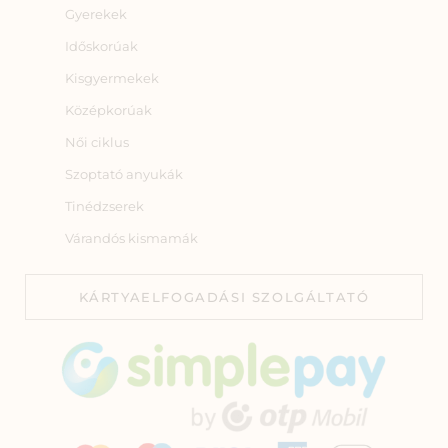
Gyerekek
Időskorúak
Kisgyermekek
Középkorúak
Női ciklus
Szoptató anyukák
Tinédzserek
Várandós kismamák
KÁRTYAELFOGADÁSI SZOLGÁLTATÓ