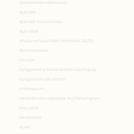
Adatkezelési tájékoztató
Ajándék
Ajándék köszönőoldal
Ajánlások
Általános Szerződési Feltételek (ÁSZF)
Bemutatkozás
Címkék
Gyógynövény teakeverékek katalógusa
Gyógynövények otthon
Impresszum
Iskolai/óvodai egészség‑ és jóllét program
Kapcsolat
Kezdőoldal
Kosár