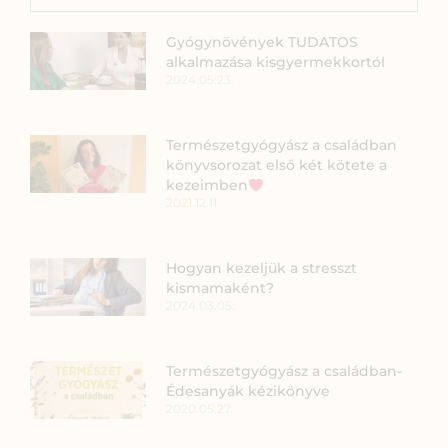
Gyógynövények TUDATOS
alkalmazása kisgyermekkortól
2024.05.23.
Természetgyógyász a családban
könyvsorozat első két kötete a
kezeimben
2021.12.11.
Hogyan kezeljük a stresszt
kismamaként?
2024.03.05.
Természetgyógyász a családban-
Édesanyák kézikönyve
2020.05.27.