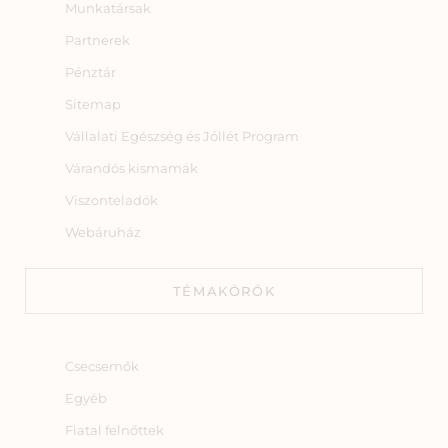
Munkatársak
Partnerek
Pénztár
Sitemap
Vállalati Egészség és Jóllét Program
Várandós kismamák
Viszonteladók
Webáruház
TÉMAKÖRÖK
Csecsemők
Egyéb
Fiatal felnőttek