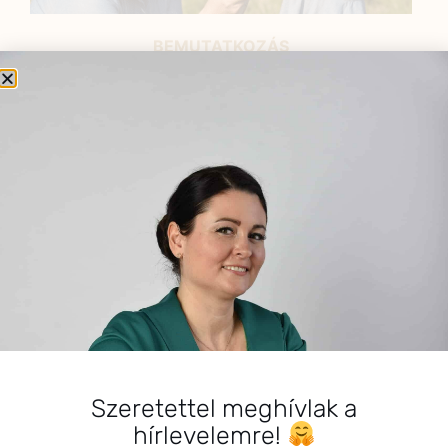
BEMUTATKOZÁS
Sziasztok! Szarvas Niki vagyok, a HerbClinic alapítója,
egészségügyi biomérnök, fitoterapeuta és édesanya.
Küldetésem a gyógynövények hatékony
alkalmazásának oktatása, a gyermekek, a nők és a
férfiak egészségének megőrzése és helyreállítása.
HÍRLEVÉL
HÍRLEVÉL FELIRATKOZÁS
*
E-mail cím
Szeretettel meghívlak a
hírlevelemre!