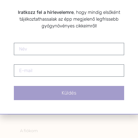
Kérlek a feliratkozáshoz fogadd el
az alábbi nyilatkozatot:
Iratkozz fel a hírlevelemre
, hogy mindig elsőként
tájékoztathassalak az épp megjelenő legfrissebb
Hozzájárulok, hogy az
gyógynövényes cikkeimről!
Adatkezelési tájékoztatóban
foglaltak szerint a HerbClinic
hírleveleket küldjön nekem.
A hírlevélről bármikor
leiratkozhatsz a levél alján található
linkre kattintva.
Küldés
OLDALAK
A fiókom