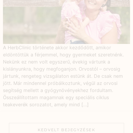
A HerbClinic története akkor kezdődött, amikor
eldöntöttük a férjemmel, hogy gyermeket szeretnénk.
Nekünk ez nem volt egyszerű, évekig vártunk a
kislányunkra, hogy megfoganjon. Orvostól – orvosig
jártunk, rengeteg vizsgálaton estünk át. De csak nem
jött. Már mindennel próbálkoztunk, végül az orvosi
segítség mellett a gyógynövényekhez fordultam.
Összeállítottam magamnak egy speciális ciklus
teakeverék sorozatot, amely mind […]
KEDVELT BEJEGYZÉSEK