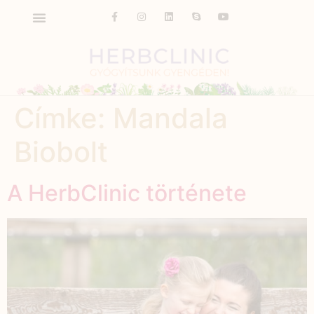
Címke:
Mandala
Biobolt
A HerbClinic története