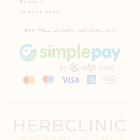
Tinédzserek
Várandós kismamák
KÁRTYAELFOGADÁSI SZOLGÁLTATÓ