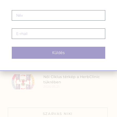
2024.12.30.
Amíg túlél, nem tud szeretni: a nő,
akinek a teste vészüzemmódban
ragadt
2025.12.11.
Megvalósult álom, amelyért
Küldés
érdemes küzdeni!
2025.01.01.
Női Ciklus térkép a HerbClinic
tükrében
2025.05.21.
SZARVAS NIKI