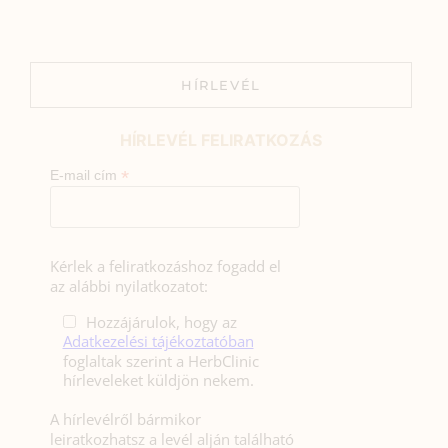
HÍRLEVÉL
HÍRLEVÉL FELIRATKOZÁS
*
E-mail cím
Kérlek a feliratkozáshoz fogadd el
az alábbi nyilatkozatot:
Hozzájárulok, hogy az
Adatkezelési tájékoztatóban
foglaltak szerint a HerbClinic
hírleveleket küldjön nekem.
A hírlevélről bármikor
leiratkozhatsz a levél alján található