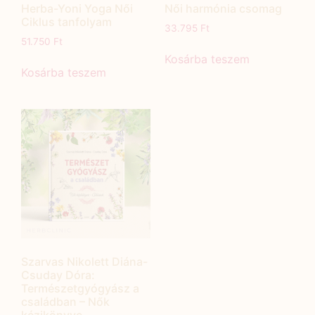
Herba-Yoni Yoga Női
Női harmónia csomag
Ciklus tanfolyam
33.795
Ft
51.750
Ft
Kosárba teszem
Kosárba teszem
Szarvas Nikolett Diána-
Csuday Dóra:
Természetgyógyász a
családban – Nők