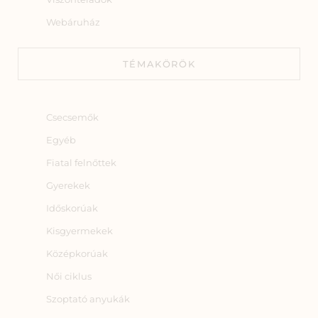
Webáruház
TÉMAKÖRÖK
Csecsemők
Egyéb
Fiatal felnőttek
Gyerekek
Időskorúak
Kisgyermekek
Középkorúak
Női ciklus
Szoptató anyukák