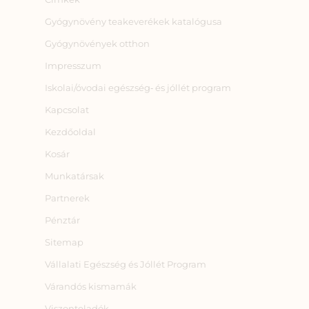
Gyógynövény teakeverékek katalógusa
Gyógynövények otthon
Impresszum
Iskolai/óvodai egészség‑ és jóllét program
Kapcsolat
Kezdőoldal
Kosár
Munkatársak
Partnerek
Pénztár
Sitemap
Vállalati Egészség és Jóllét Program
Várandós kismamák
Viszonteladók