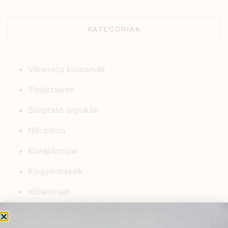
KATEGÓRIÁK
Várandós kismamák
Tinédzserek
Szoptató anyukák
Női ciklus
Középkorúak
Kisgyermekek
Időskorúak
Gyerekek