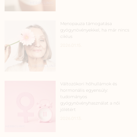
Menopauza támogatása
gyógynövényekkel, ha már nincs
ciklus
2026.01.15.
Változókori hőhullámok és
hormonális egyensúly:
tudományos
gyógynövényhasználat a női
jólétért
2026.01.13.