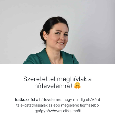
Fiatal felnőttek
Egyéb
Csecsemők
KEDVELT BEJEGYZÉSEK
Szeretettel meghívlak a
Nyugtató tea szoptatós anyáknak
hírlevelemre!
2021.09.20.
Iratkozz fel a hírlevelemre
, hogy mindig elsőként
tájékoztathassalak az épp megjelenő legfrissebb
Hogy alakult 2024? Igazi vért
gyógynövényes cikkeimről!
izzadós év volt.