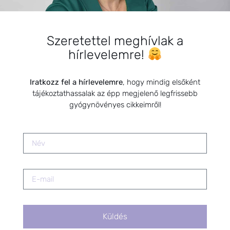
Magas prolaktinszint csökkentése
Szeretettel meghívlak a
– tudományos gyógynövényes
hírlevelemre!
támogatás a női egészséghez
2025.09.08.
Iratkozz fel a hírlevelemre
, hogy mindig elsőként
tájékoztathassalak az épp megjelenő legfrissebb
Gyógynövények a menstruáció
gyógynövényes cikkeimről!
idején
2020.07.24.
Mi is az a Herba-Yoni Yoga?
2021.06.11.
Küldés
SZARVAS NIKI