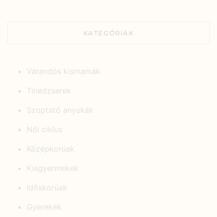
KATEGÓRIÁK
Várandós kismamák
Tinédzserek
Szoptató anyukák
Női ciklus
Középkorúak
Kisgyermekek
Időskorúak
Gyerekek