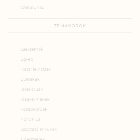
Webáruház
TÉMAKÖRÖK
Csecsemők
Egyéb
Fiatal felnőttek
Gyerekek
Időskorúak
Kisgyermekek
Középkorúak
Női ciklus
Szoptató anyukák
Tinédzserek