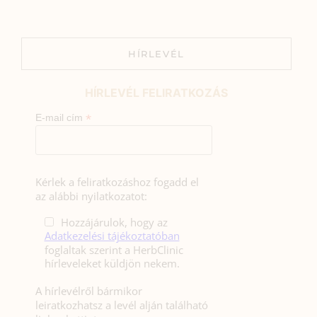
HÍRLEVÉL
HÍRLEVÉL FELIRATKOZÁS
*
E-mail cím
Kérlek a feliratkozáshoz fogadd el
az alábbi nyilatkozatot:
Hozzájárulok, hogy az
Adatkezelési tájékoztatóban
foglaltak szerint a HerbClinic
hírleveleket küldjön nekem.
A hírlevélről bármikor
leiratkozhatsz a levél alján található