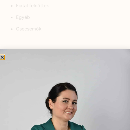
Fiatal felnőttek
Egyéb
Csecsemők
KEDVELT BEJEGYZÉSEK
Öt tibeti rítus
2021.07.06.
Dió, az egészség őre
2021.12.11.