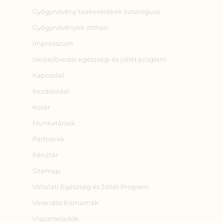
Gyógynövény teakeverékek katalógusa
Gyógynövények otthon
Impresszum
Iskolai/óvodai egészség‑ és jóllét program
Kapcsolat
Kezdőoldal
Kosár
Munkatársak
Partnerek
Pénztár
Sitemap
Vállalati Egészség és Jóllét Program
Várandós kismamák
Viszonteladók