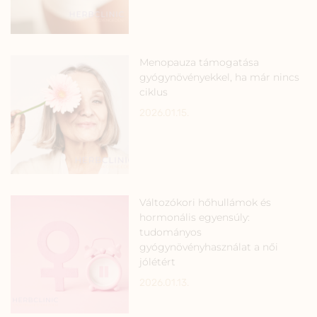
Menopauza támogatása
gyógynövényekkel, ha már nincs
ciklus
2026.01.15.
Változókori hőhullámok és
hormonális egyensúly:
tudományos
gyógynövényhasználat a női
jólétért
2026.01.13.