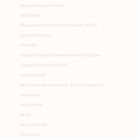
Ajándék köszönőoldal
Ajánlások
Általános Szerződési Feltételek (ÁSZF)
Bemutatkozás
Címkék
Gyógynövény teakeverékek katalógusa
Gyógynövények otthon
Impresszum
Iskolai/óvodai egészség‑ és jóllét program
Kapcsolat
Kezdőoldal
Kosár
Munkatársak
Partnerek