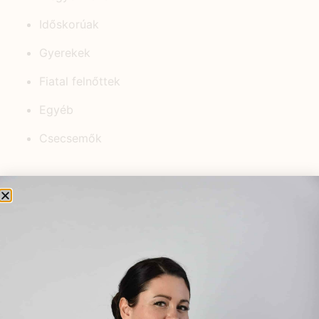
Időskorúak
Gyerekek
Fiatal felnőttek
Egyéb
Csecsemők
KEDVELT BEJEGYZÉSEK
Dió, az egészség őre
2021.12.11.