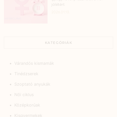
jólétért
2026.01.13.
KATEGÓRIÁK
Várandós kismamák
Tinédzserek
Szoptató anyukák
Női ciklus
Középkorúak
Kisgyermekek