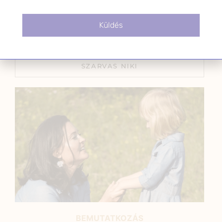
gyógynövényoktató kártyajátéka
2022.02.18.
Küldés
SZARVAS NIKI
BEMUTATKOZÁS