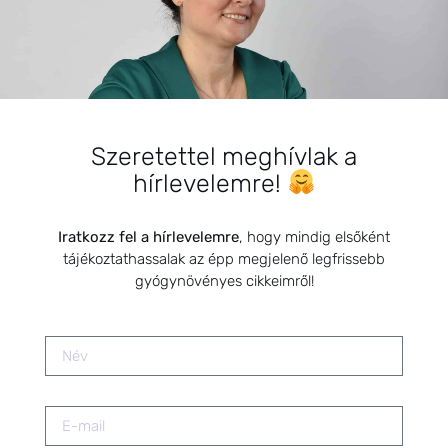
Baleseti sérülések kezelése
természetes módszerekkel
2019.08.05.
Szeretettel meghívlak a
A premenstruációs időszak (PMS)
hírlevelemre!
megkönnyítése természetes
módszerekkel
2021.01.01.
Iratkozz fel a hírlevelemre
, hogy mindig elsőként
tájékoztathassalak az épp megjelenő legfrissebb
gyógynövényes cikkeimről!
A nárcizmus és az
emésztőrendszer betegségei
2024.08.14.
Gyógynövénypatika kártyajáték-
Magyarország első családbarát,
gyermekek fantáziájára szabott