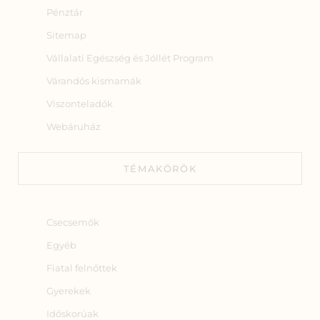
Pénztár
Sitemap
Vállalati Egészség és Jóllét Program
Várandós kismamák
Viszonteladók
Webáruház
TÉMAKÖRÖK
Csecsemők
Egyéb
Fiatal felnőttek
Gyerekek
Időskorúak