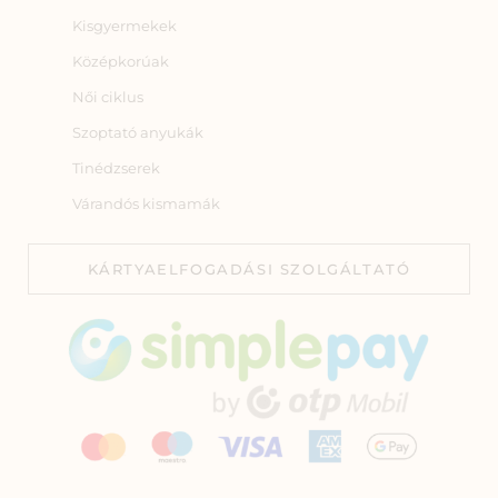
Kisgyermekek
Középkorúak
Női ciklus
Szoptató anyukák
Tinédzserek
Várandós kismamák
KÁRTYAELFOGADÁSI SZOLGÁLTATÓ