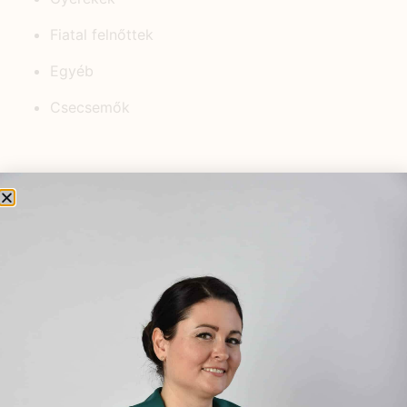
Fiatal felnőttek
Egyéb
Csecsemők
KEDVELT BEJEGYZÉSEK
„Az anyuka, a legjobb munkaerő!”
2025.02.02.
Mennyit ér az Egészséged?