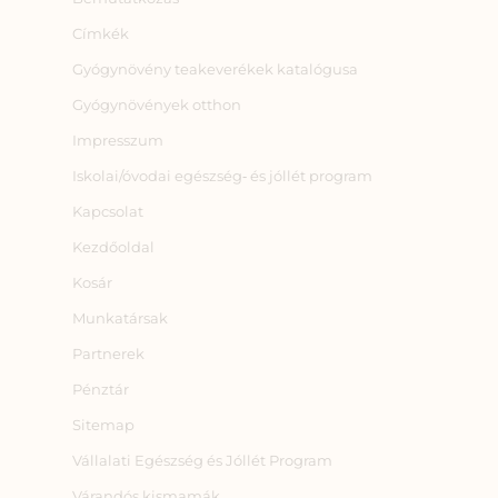
Címkék
Gyógynövény teakeverékek katalógusa
Gyógynövények otthon
Impresszum
Iskolai/óvodai egészség‑ és jóllét program
Kapcsolat
Kezdőoldal
Kosár
Munkatársak
Partnerek
Pénztár
Sitemap
Vállalati Egészség és Jóllét Program
Várandós kismamák