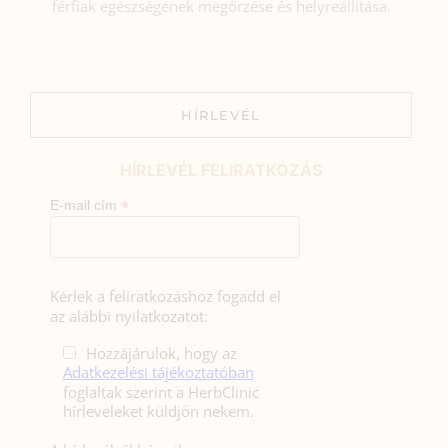
férfiak egészségének megőrzése és helyreállítása.
HÍRLEVÉL
HÍRLEVÉL FELIRATKOZÁS
*
E-mail cím
Kérlek a feliratkozáshoz fogadd el
az alábbi nyilatkozatot:
Hozzájárulok, hogy az
Adatkezelési tájékoztatóban
foglaltak szerint a HerbClinic
hírleveleket küldjön nekem.