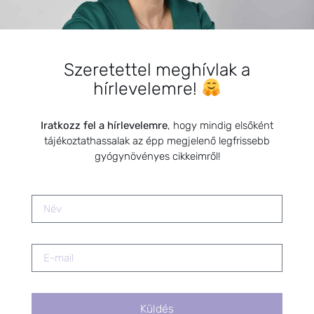
2025.06.02.
Természetes bőrápolók
Szeretettel meghívlak a
2020.07.02.
hírlevelemre!
Iratkozz fel a hírlevelemre
, hogy mindig elsőként
Keringési rendszer természetes
tájékoztathassalak az épp megjelenő legfrissebb
segítői
2021.03.18.
gyógynövényes cikkeimről!
Kisgyermekek és kismamák
immunerősítése természetes
módszerekkel /Könyvbemutató
előadásanyaga/
2020.09.13.
Küldés