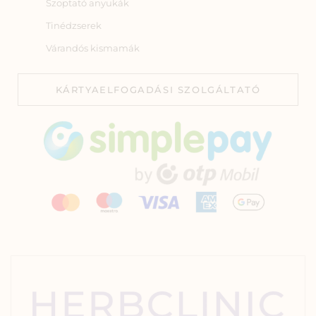
Szoptató anyukák
Tinédzserek
Várandós kismamák
KÁRTYAELFOGADÁSI SZOLGÁLTATÓ