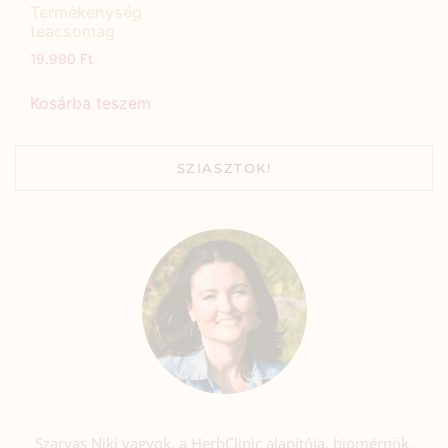
Termékenység
teacsomag
19.990
Ft
Kosárba teszem
SZIASZTOK!
Szarvas Niki vagyok, a HerbClinic alapítója, biomérnök,