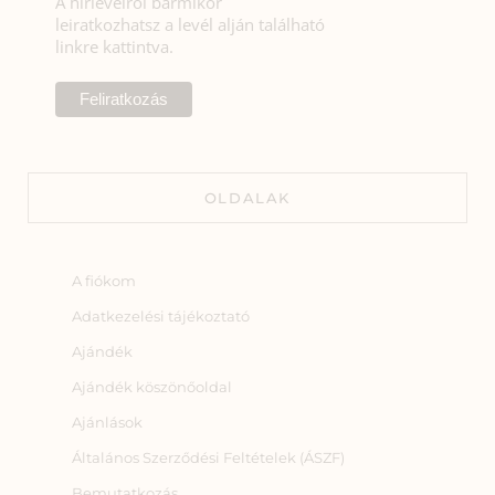
A hírlevélről bármikor
leiratkozhatsz a levél alján található
linkre kattintva.
OLDALAK
A fiókom
Adatkezelési tájékoztató
Ajándék
Ajándék köszönőoldal
Ajánlások
Általános Szerződési Feltételek (ÁSZF)
Bemutatkozás