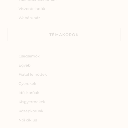
Viszonteladók
Webáruház
TÉMAKÖRÖK
Csecsemők
Egyéb
Fiatal felnőttek
Gyerekek
Időskorúak
Kisgyermekek
Középkorúak
Női ciklus