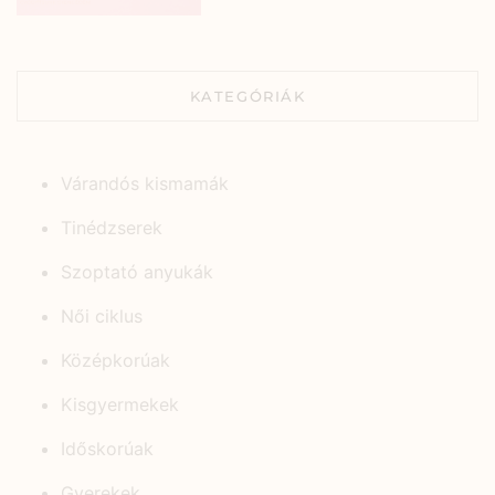
KATEGÓRIÁK
Várandós kismamák
Tinédzserek
Szoptató anyukák
Női ciklus
Középkorúak
Kisgyermekek
Időskorúak
Gyerekek