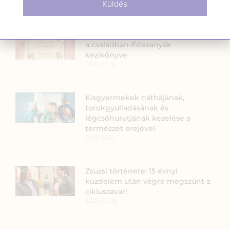
2023.05.19.
Küldés
Könyvkritikák: Természetgyógyász
a családban-Édesanyák
kézikönyve
2021.04.16.
Kisgyermekek náthájának,
torokgyulladásának és
légcsőhurutjának kezelése a
természet erejével
2019.05.12.
Zsuzsi története: 15 évnyi
küzdelem után végre megszűnt a
cikluszavar!
2025.01.05.