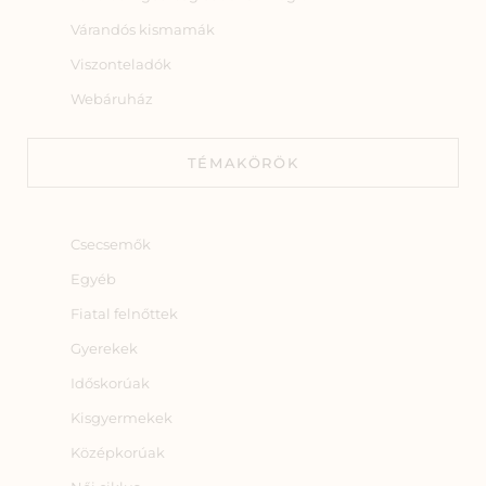
Várandós kismamák
Viszonteladók
Webáruház
TÉMAKÖRÖK
Csecsemők
Egyéb
Fiatal felnőttek
Gyerekek
Időskorúak
Kisgyermekek
Középkorúak