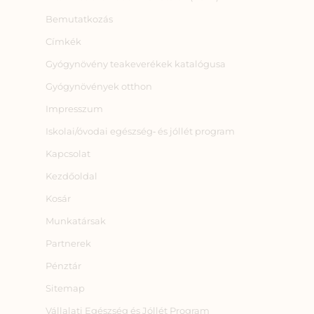
Bemutatkozás
Címkék
Gyógynövény teakeverékek katalógusa
Gyógynövények otthon
Impresszum
Iskolai/óvodai egészség‑ és jóllét program
Kapcsolat
Kezdőoldal
Kosár
Munkatársak
Partnerek
Pénztár
Sitemap
Vállalati Egészség és Jóllét Program