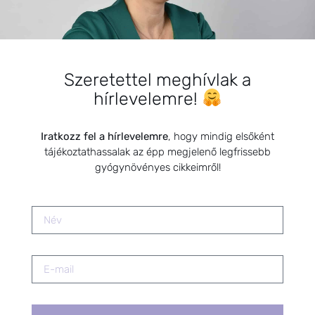
Egyéb
Csecsemők
Szeretettel meghívlak a
hírlevelemre!
Iratkozz fel a hírlevelemre
, hogy mindig elsőként
tájékoztathassalak az épp megjelenő legfrissebb
KEDVELT BEJEGYZÉSEK
gyógynövényes cikkeimről!
Magas ösztrogénszint
csökkentése természetes
módszerekkel
2025.09.10.
Termékenység kézikönyve
könyvbemutató