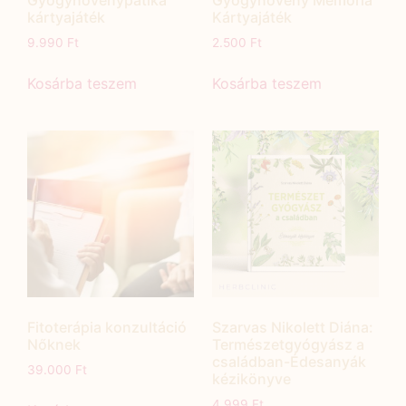
Gyógynövénypatika
Gyógynövény Memória
kártyajáték
Kártyajáték
9.990
Ft
2.500
Ft
Kosárba teszem
Kosárba teszem
Fitoterápia konzultáció
Szarvas Nikolett Diána:
Nőknek
Természetgyógyász a
családban-Édesanyák
39.000
Ft
kézikönyve
4.999
Ft