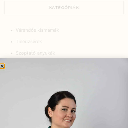
KATEGÓRIÁK
Várandós kismamák
Tinédzserek
Szoptató anyukák
Női ciklus
Középkorúak
Kisgyermekek
Időskorúak
Gyerekek
Fiatal felnőttek