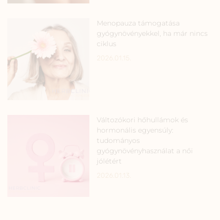
Menopauza támogatása
gyógynövényekkel, ha már nincs
ciklus
2026.01.15.
Változókori hőhullámok és
hormonális egyensúly:
tudományos
gyógynövényhasználat a női
jólétért
2026.01.13.