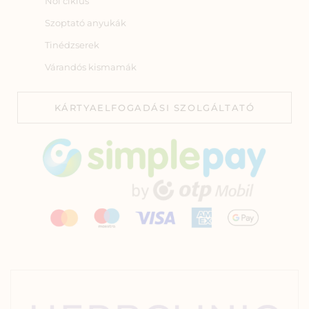
Női ciklus
Szoptató anyukák
Tinédzserek
Várandós kismamák
KÁRTYAELFOGADÁSI SZOLGÁLTATÓ