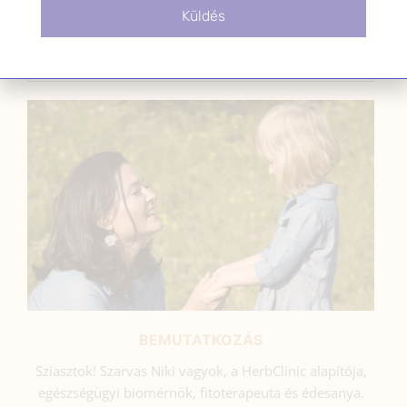
Küldés
SZARVAS NIKI
BEMUTATKOZÁS
Sziasztok! Szarvas Niki vagyok, a HerbClinic alapítója,
egészségügyi biomérnök, fitoterapeuta és édesanya.