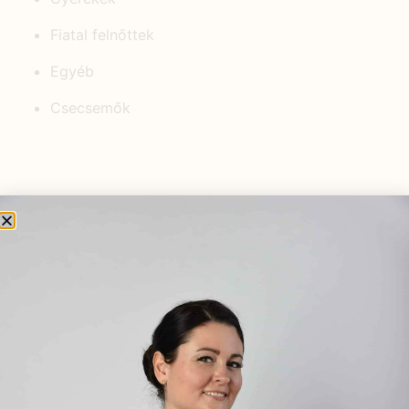
Fiatal felnőttek
Egyéb
Csecsemők
KEDVELT BEJEGYZÉSEK
Hogyan kezeljük a stresszt
kismamaként?
2024.03.05.