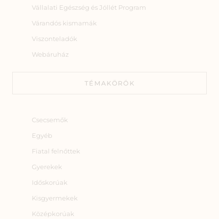
Vállalati Egészség és Jóllét Program
Várandós kismamák
Viszonteladók
Webáruház
TÉMAKÖRÖK
Csecsemők
Egyéb
Fiatal felnőttek
Gyerekek
Időskorúak
Kisgyermekek
Középkorúak