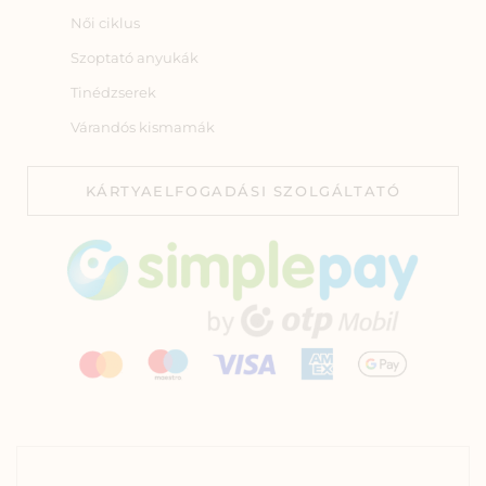
Női ciklus
Szoptató anyukák
Tinédzserek
Várandós kismamák
KÁRTYAELFOGADÁSI SZOLGÁLTATÓ