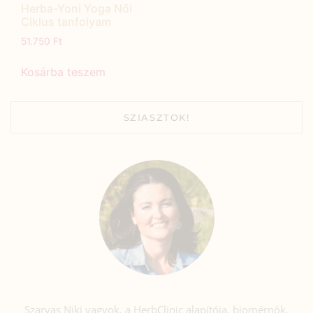
Herba-Yoni Yoga Női
Ciklus tanfolyam
51.750
Ft
Kosárba teszem
SZIASZTOK!
Szarvas Niki vagyok, a HerbClinic alapítója, biomérnök,