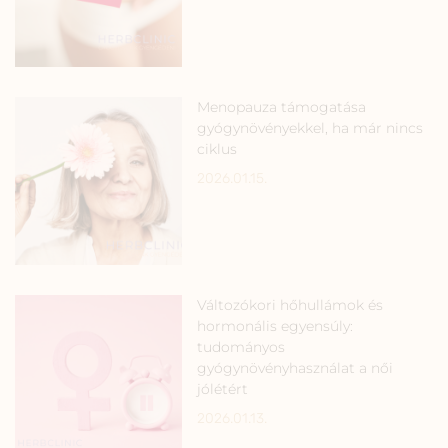
Menopauza támogatása
gyógynövényekkel, ha már nincs
ciklus
2026.01.15.
Változókori hőhullámok és
hormonális egyensúly:
tudományos
gyógynövényhasználat a női
jólétért
2026.01.13.