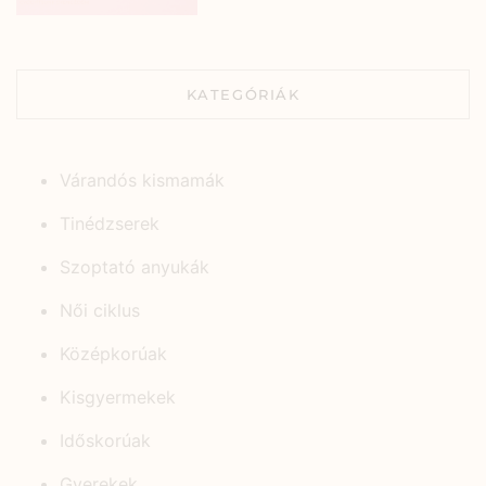
KATEGÓRIÁK
Várandós kismamák
Tinédzserek
Szoptató anyukák
Női ciklus
Középkorúak
Kisgyermekek
Időskorúak
Gyerekek