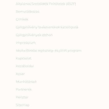
Általános Szerződési Feltételek (ÁSZF)
Bemutatkozás
Címkék
Gyógynövény teakeverékek katalógusa
Gyógynövények otthon
Impresszum
Iskolai/óvodai egészség‑ és jóllét program
Kapcsolat
Kezdőoldal
Kosár
Munkatársak
Partnerek
Pénztár
Sitemap