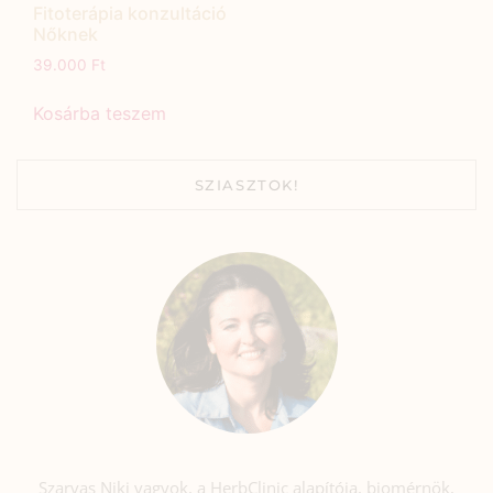
Fitoterápia konzultáció
Nőknek
39.000
Ft
Kosárba teszem
SZIASZTOK!
Szarvas Niki vagyok, a HerbClinic alapítója, biomérnök,