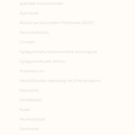
Ajándék köszönőoldal
Ajánlások
Általános Szerződési Feltételek (ÁSZF)
Bemutatkozás
Címkék
Gyógynövény teakeverékek katalógusa
Gyógynövények otthon
Impresszum
Iskolai/óvodai egészség‑ és jóllét program
Kapcsolat
Kezdőoldal
Kosár
Munkatársak
Partnerek