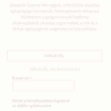
Sziasztok! Szarvas Niki vagyok, a HerbClinic alapítója,
egészségügyi biomérnök, fitoterapeuta és édesanya.
Küldetésem a gyógynövények hatékony
alkalmazásának oktatása, a gyermekek, a nők és a
férfiak egészségének megőrzése és helyreállítása.
HÍRLEVÉL
HÍRLEVÉL FELIRATKOZÁS
*
E-mail cím
Kérlek a feliratkozáshoz fogadd el
az alábbi nyilatkozatot: