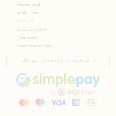
Kisgyermekek
Középkorúak
Női ciklus
Szoptató anyukák
Tinédzserek
Várandós kismamák
KÁRTYAELFOGADÁSI SZOLGÁLTATÓ