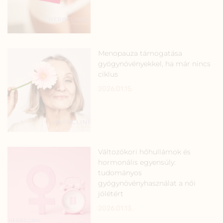
Menopauza támogatása
gyógynövényekkel, ha már nincs
ciklus
2026.01.15.
Változókori hőhullámok és
hormonális egyensúly:
tudományos
gyógynövényhasználat a női
jólétért
2026.01.13.