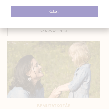
szindróma kezelésére
2025.09.04.
Küldés
SZARVAS NIKI
BEMUTATKOZÁS