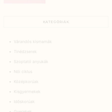
KATEGÓRIÁK
Várandós kismamák
Tinédzserek
Szoptató anyukák
Női ciklus
Középkorúak
Kisgyermekek
Időskorúak
Gyerekek