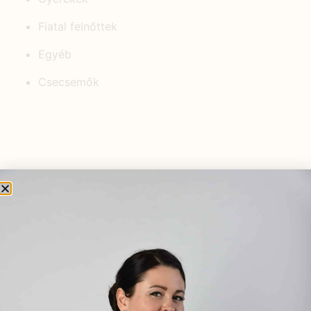
Fiatal felnőttek
Egyéb
Csecsemők
KEDVELT BEJEGYZÉSEK
Megjelent a Természetgyógyász a
családban könyvsorozat 5. kötete!
2024.12.18.