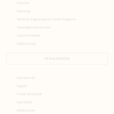
Pénztár
Sitemap
Vállalati Egészség és Jóllét Program
Várandós kismamák
Viszonteladók
Webáruház
TÉMAKÖRÖK
Csecsemők
Egyéb
Fiatal felnőttek
Gyerekek
Időskorúak