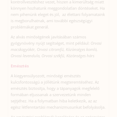
kontrollvesztéshez vezet, hiszen a kimerültség miatt
könnyen hozhatunk meggondolatlan döntéseket. Ha
nem pihenünk eleget és jól, az élettani folyamataink
is megborulhatnak, ami további egészségügyi
problémákat generál.
Az alvás minőségének javításában számos
gyógynövény nyújt segítséget, mint például:
Orvosi
macskagyökér, Orvosi citromfű, Közönséges komló,
Orvosi levendula, Orvosi székfű, Közönséges hárs
Emésztés
A kiegyensúlyozott, minőségi emésztés
kulcsfontosságú a jóllétünk megteremtéséhez. Az
emésztés biztosítja, hogy a tápanyagok megfelelő
formában eljussanak a szervezetünk minden
sejtjéhez. Ha a folymatban hiba keletkezik, az az
egész létfenntartási mechanizmusunkat befolyásolja.