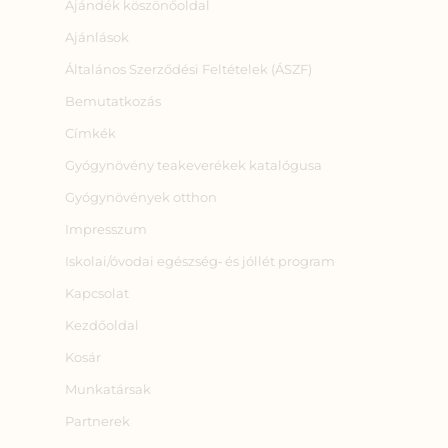
Ajándék köszönőoldal
Ajánlások
Általános Szerződési Feltételek (ÁSZF)
Bemutatkozás
Címkék
Gyógynövény teakeverékek katalógusa
Gyógynövények otthon
Impresszum
Iskolai/óvodai egészség‑ és jóllét program
Kapcsolat
Kezdőoldal
Kosár
Munkatársak
Partnerek