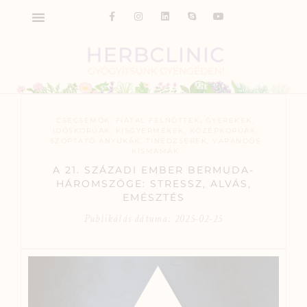
CSECSEMŐK
,
FIATAL FELNŐTTEK
,
GYEREKEK
,
IDŐSKORÚAK
,
KISGYERMEKEK
,
KÖZÉPKORÚAK
,
SZOPTATÓ ANYUKÁK
,
TINÉDZSEREK
,
VÁRANDÓS
KISMAMÁK
A 21. SZÁZADI EMBER BERMUDA-
HÁROMSZÖGE: STRESSZ, ALVÁS,
EMÉSZTÉS
Publikálás dátuma:
2025-02-25