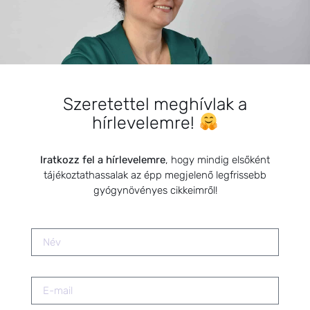
Szabálytalan menstruációs ciklus
– Hogyan segíthetnek a
gyógynövények?
2026.01.20.
Szeretettel meghívlak a
hírlevelemre!
Iratkozz fel a hírlevelemre
, hogy mindig elsőként
Menopauza támogatása
tájékoztathassalak az épp megjelenő legfrissebb
gyógynövényekkel, ha már nincs
gyógynövényes cikkeimről!
ciklus
2026.01.15.
Változókori hőhullámok és