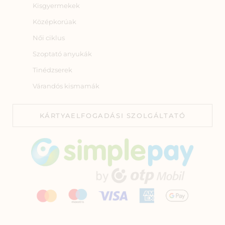
Kisgyermekek
Középkorúak
Női ciklus
Szoptató anyukák
Tinédzserek
Várandós kismamák
KÁRTYAELFOGADÁSI SZOLGÁLTATÓ