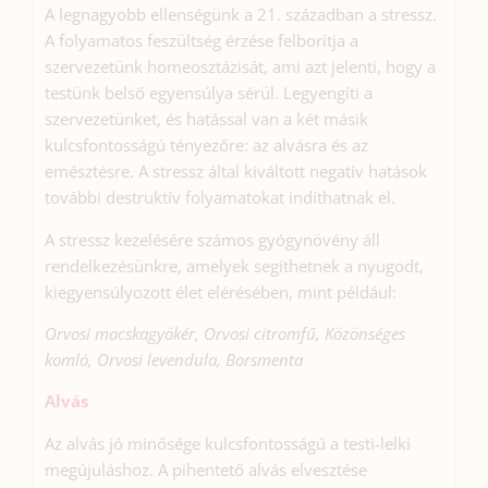
A legnagyobb ellenségünk a 21. században a stressz.
A folyamatos feszültség érzése felborítja a
szervezetünk homeosztázisát, ami azt jelenti, hogy a
testünk belső egyensúlya sérül. Legyengíti a
szervezetünket, és hatással van a két másik
kulcsfontosságú tényezőre: az alvásra és az
emésztésre. A stressz által kiváltott negatív hatások
további destruktív folyamatokat indíthatnak el.
A stressz kezelésére számos gyógynövény áll
rendelkezésünkre, amelyek segíthetnek a nyugodt,
kiegyensúlyozott élet elérésében, mint például:
Orvosi macskagyökér, Orvosi citromfű, Közönséges
komló, Orvosi levendula, Borsmenta
Alvás
Az alvás jó minősége kulcsfontosságú a testi-lelki
megújuláshoz. A pihentető alvás elvesztése