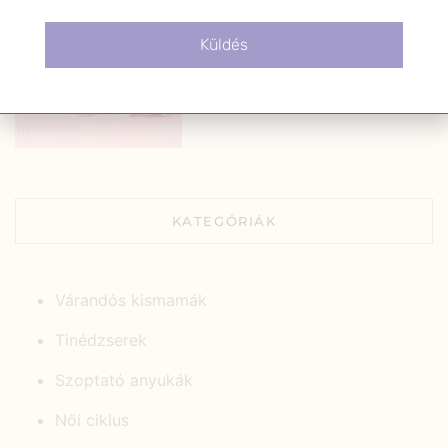
hormonális egyensúly:
tudományos
Küldés
gyógynövényhasználat a női
jólétért
2026.01.13.
KATEGÓRIÁK
Várandós kismamák
Tinédzserek
Szoptató anyukák
Női ciklus