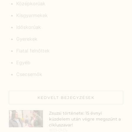
Középkorúak
Kisgyermekek
Időskorúak
Gyerekek
Fiatal felnőttek
Egyéb
Csecsemők
KEDVELT BEJEGYZÉSEK
Zsuzsi története: 15 évnyi
küzdelem után végre megszűnt a
cikluszavar!
2025.01.05.