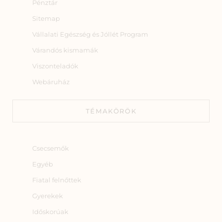
Pénztár
Sitemap
Vállalati Egészség és Jóllét Program
Várandós kismamák
Viszonteladók
Webáruház
TÉMAKÖRÖK
Csecsemők
Egyéb
Fiatal felnőttek
Gyerekek
Időskorúak