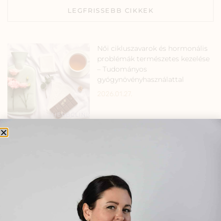
LEGFRISSEBB CIKKEK
Női cikluszavarok és hormonális
problémák természetes kezelése
– Tudományos
gyógynövényhasználattal
2026.01.27.
Meddőség kezelése
természetesen – hormonrendszer
harmonizálása gyógynövényekkel
2026.01.22.