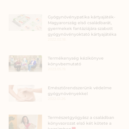
Gyógynövénypatika kártyajáték-
Magyarország első családbarát,
gyermekek fantáziájára szabott
gyógynövényoktató kártyajátéka
2022.02.18.
Termékenység kézikönyve
könyvbemutató
2023.05.19.
Emésztőrendszerünk védelme
gyógynövényekkel
2022.01.26.
Természetgyógyász a családban
könyvsorozat első két kötete a
kezeimben