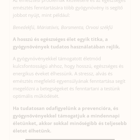
Az emésztési problémák kezelésére és az egészséges
emésztés fenntartására több gyógynövény is segítő
jobbot nyújt, mint például:
Benedekfű, Máriatövis, Borsmenta, Orvosi székfű
A hosszú és egészséges élet egyik titka, a
gyógynövények tudatos használatában rejlik.
A gyógynövényekkel támogatott életmód
kulcsfontosságú ahhoz, hogy hosszú, egészséges és
energikus éveket élhessünk. A stressz, alvás és
emésztés megfelelő egyensúlyának fenntartása segít
megelőzni a betegségeket és fenntartani a testünk
optimális működését.
Ha tudatosan odafigyelünk a prevencióra, és
gyógynövényekkel támogatjuk a mindennapi
életünket, akkor sokkal minőségibb és teljesebb
életet élhetünk.