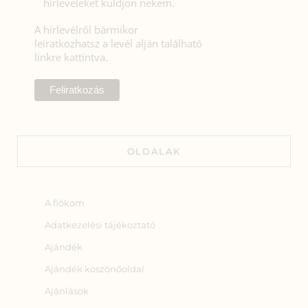
hírleveleket küldjön nekem.
A hírlevélről bármikor
leiratkozhatsz a levél alján található
linkre kattintva.
OLDALAK
A fiókom
Adatkezelési tájékoztató
Ajándék
Ajándék köszönőoldal
Ajánlások