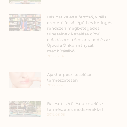
Házipatika és a fertőző, virális
eredetű felső légúti és keringés
rendszeri megbetegedés
tüneteinek kezelése című
előadásom a Scolar Kiadó és az
Újbuda Önkormányzat
megbízásából
2020.12.14.
Ajakherpesz kezelése
természetesen
2022.10.26.
Baleseti sérülések kezelése
természetes módszerekkel
2019.08.05.