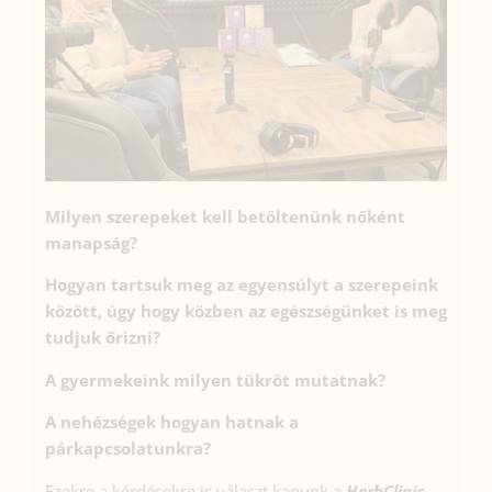
Milyen szerepeket kell betöltenünk nőként
manapság?
Hogyan tartsuk meg az egyensúlyt a szerepeink
között, úgy hogy közben az egészségünket is meg
tudjuk őrizni?
A gyermekeink milyen tükröt mutatnak?
A nehézségek hogyan hatnak a
párkapcsolatunkra?
Ezekre a kérdésekre is választ kapunk a
HerbClinic