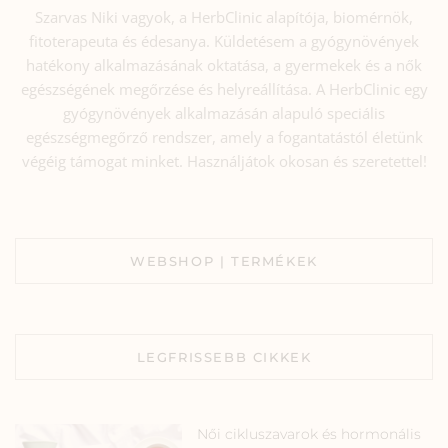
Szarvas Niki vagyok, a HerbClinic alapítója, biomérnök,
fitoterapeuta és édesanya. Küldetésem a gyógynövények
hatékony alkalmazásának oktatása, a gyermekek és a nők
egészségének megőrzése és helyreállítása. A HerbClinic egy
gyógynövények alkalmazásán alapuló speciális
egészségmegőrző rendszer, amely a fogantatástól életünk
végéig támogat minket. Használjátok okosan és szeretettel!
WEBSHOP | TERMÉKEK
LEGFRISSEBB CIKKEK
Női cikluszavarok és hormonális