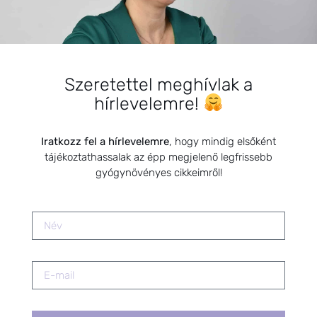
KATEGÓRIÁK
Szeretettel meghívlak a
hírlevelemre!
Várandós kismamák
Iratkozz fel a hírlevelemre
, hogy mindig elsőként
tájékoztathassalak az épp megjelenő legfrissebb
Tinédzserek
gyógynövényes cikkeimről!
Szoptató anyukák
Női ciklus
Középkorúak
Kisgyermekek
Időskorúak