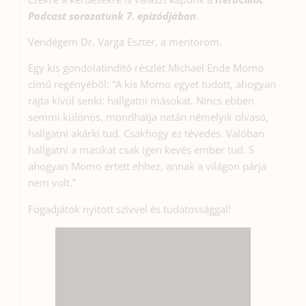
Podcast sorozatunk 7. epizódjában
.
Vendégem Dr. Varga Eszter, a mentorom.
Egy kis gondolatindító részlet Michael Ende Momo
című regényéből: “A kis Momo egyet tudott, ahogyan
rajta kívül senki: hallgatni másokat. Nincs ebben
semmi különös, mondhatja netán némelyik olvasó,
hallgatni akárki tud. Csakhogy ez tévedés. Valóban
hallgatni a másikat csak igen kevés ember tud. S
ahogyan Momo értett ehhez, annak a világon párja
nem volt.”
Fogadjátok nyitott szívvel és tudatossággal!