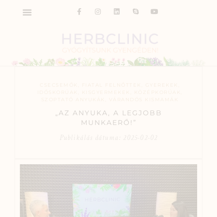
CSECSEMŐK
,
FIATAL FELNŐTTEK
,
GYEREKEK
,
IDŐSKORÚAK
,
KISGYERMEKEK
,
KÖZÉPKORÚAK
,
SZOPTATÓ ANYUKÁK
,
VÁRANDÓS KISMAMÁK
„AZ ANYUKA, A LEGJOBB
MUNKAERŐ!”
Publikálás dátuma:
2025-02-02