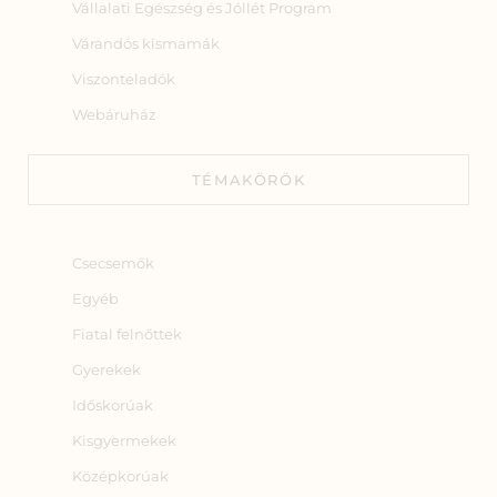
Vállalati Egészség és Jóllét Program
Várandós kismamák
Viszonteladók
Webáruház
TÉMAKÖRÖK
Csecsemők
Egyéb
Fiatal felnőttek
Gyerekek
Időskorúak
Kisgyermekek
Középkorúak