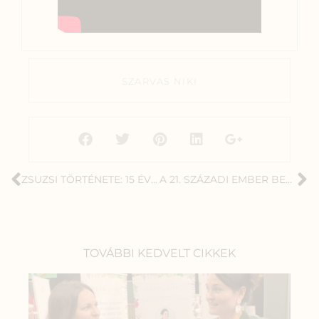
SZARVAS NIKI
ZSUZSI TÖRTÉNETE: 15 ÉVNYI KÜZDELEM UTÁN VÉGRE MEGSZŰNT A CIKLUSZAVAR!
A 21. SZÁZADI EMBER BERMUDA-HÁROMSZÖGE: STRESSZ, ALVÁS, EMÉSZTÉS
TOVÁBBI KEDVELT CIKKEK