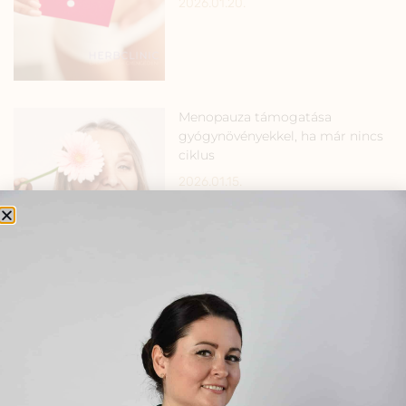
2026.01.20.
Menopauza támogatása
gyógynövényekkel, ha már nincs
ciklus
2026.01.15.
Változókori hőhullámok és
hormonális egyensúly:
tudományos
gyógynövényhasználat a női
jólétért
2026.01.13.