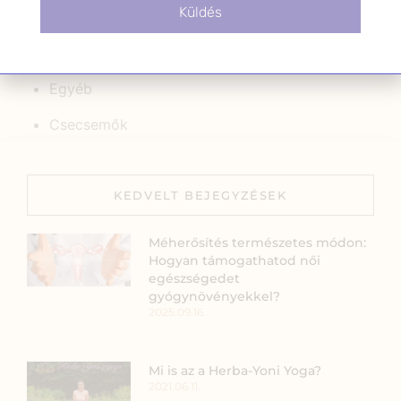
Küldés
Gyerekek
Fiatal felnőttek
Egyéb
Csecsemők
KEDVELT BEJEGYZÉSEK
Méherősítés természetes módon:
Hogyan támogathatod női
egészségedet
gyógynövényekkel?
2025.09.16.
Mi is az a Herba-Yoni Yoga?
2021.06.11.