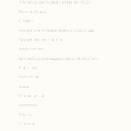
Általános Szerződési Feltételek (ÁSZF)
Bemutatkozás
Címkék
Gyógynövény teakeverékek katalógusa
Gyógynövények otthon
Impresszum
Iskolai/óvodai egészség‑ és jóllét program
Kapcsolat
Kezdőoldal
Kosár
Munkatársak
Partnerek
Pénztár
Sitemap