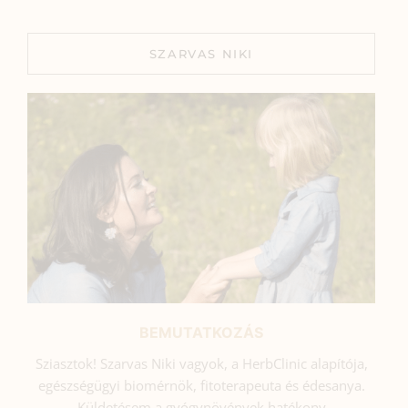
SZARVAS NIKI
BEMUTATKOZÁS
Sziasztok! Szarvas Niki vagyok, a HerbClinic alapítója,
egészségügyi biomérnök, fitoterapeuta és édesanya.
Küldetésem a gyógynövények hatékony