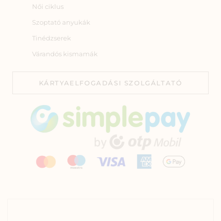
Női ciklus
Szoptató anyukák
Tinédzserek
Várandós kismamák
KÁRTYAELFOGADÁSI SZOLGÁLTATÓ