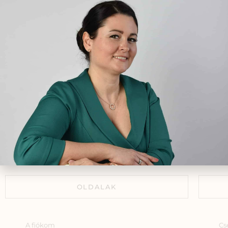
előtt
fi
2024.02.02.
gyó
okt
Kisgyermekek náthájának,
egé
torokgyulladásának és
légcsőhurutjának kezelése a
természet erejével
2019.05.12.
A férfiak nemi működésének
hormonális szabályozása
2024.05.14.
OLDALAK
A fiókom
Cs