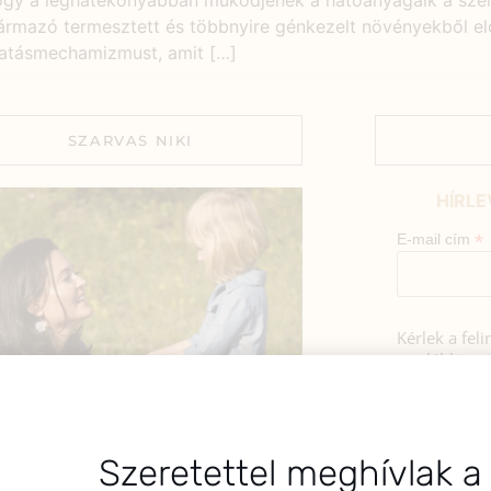
gy a leghatékonyabban működjenek a hatóanyagaik a szervez
zármazó termesztett és többnyire génkezelt növényekből el
hatásmechamizmust, amit […]
SZARVAS NIKI
HÍRLE
*
E-mail cím
Kérlek a fel
az alábbi nyi
Hozzájá
Adatkezelé
BEMUTATKOZÁS
foglaltak s
Szeretettel meghívlak a
sztok! Szarvas Niki vagyok, a HerbClinic