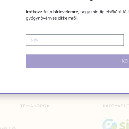
alapítója, egészségügyi biomérnök,
A hírlevélrő
toterapeuta és édesanya. Küldetésem a
leiratkozhats
Iratkozz fel a hírlevelemre
, hogy mindig elsőként táj
gynövények hatékony alkalmazásának
linkre kattin
gyógynövényes cikkeimről!
atása, a gyermekek, a nők és a férfiak
szségének megőrzése és helyreállítása.
Kül
TÉMAKÖRÖK
KÁRTYAEL
ecsemők