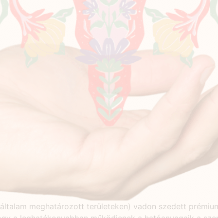
általam meghatározott területeken) vadon szedett prémiu