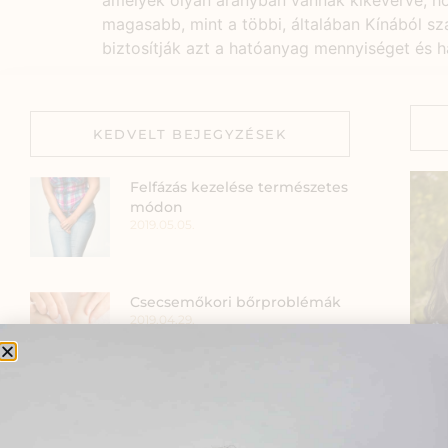
amelyek olyan arányban vannak kikeverve, ho
magasabb, mint a többi, általában Kínából s
biztosítják azt a hatóanyag mennyiséget és 
KEDVELT BEJEGYZÉSEK
Felfázás kezelése természetes
módon
2019.05.05.
Csecsemőkori bőrproblémák
2019.04.29.
Az egészséges szervezet
Szia
megteremtése babatervezés