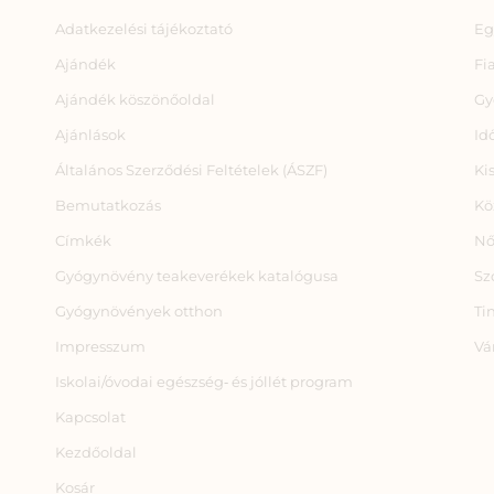
Adatkezelési tájékoztató
Eg
Ajándék
Fi
Ajándék köszönőoldal
Gy
Ajánlások
Id
Általános Szerződési Feltételek (ÁSZF)
Ki
Bemutatkozás
Kö
Címkék
Nő
Gyógynövény teakeverékek katalógusa
Sz
Gyógynövények otthon
Ti
Impresszum
Vá
Iskolai/óvodai egészség‑ és jóllét program
Kapcsolat
Kezdőoldal
Kosár