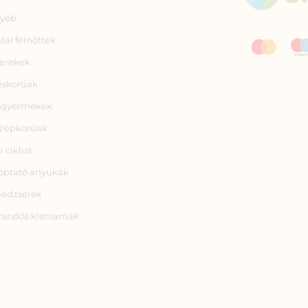
yéb
atal felnőttek
erekek
őskorúak
sgyermekek
zépkorúak
i ciklus
optató anyukák
nédzserek
randós kismamák