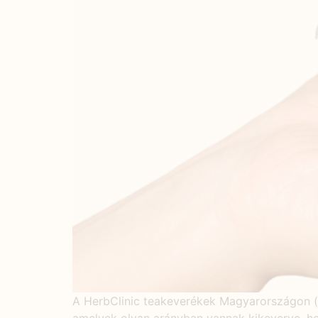
A HerbClinic teakeverékek Magyarországon (