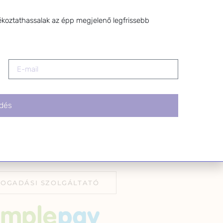
l bármikor
z a levél alján található
ékoztathassalak az épp megjelenő legfrissebb
tva.
dés
FOGADÁSI SZOLGÁLTATÓ