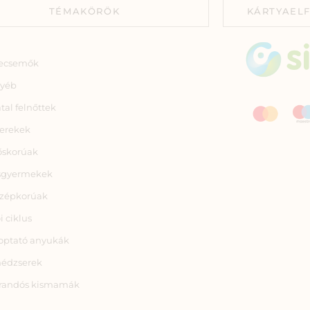
TÉMAKÖRÖK
KÁRTYAEL
ecsemők
yéb
atal felnőttek
erekek
őskorúak
sgyermekek
zépkorúak
i ciklus
optató anyukák
nédzserek
randós kismamák