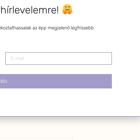
l bármikor
 hírlevelemre!
z a levél alján található
tva.
ékoztathassalak az épp megjelenő legfrissebb
dés