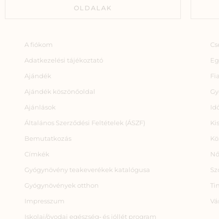
OLDALAK
A fiókom
Cs
Adatkezelési tájékoztató
Eg
Ajándék
Fi
Ajándék köszönőoldal
Gy
Ajánlások
Id
Általános Szerződési Feltételek (ÁSZF)
Ki
Bemutatkozás
Kö
Címkék
Nő
Gyógynövény teakeverékek katalógusa
Sz
Gyógynövények otthon
Ti
Impresszum
Vá
Iskolai/óvodai egészség‑ és jóllét program