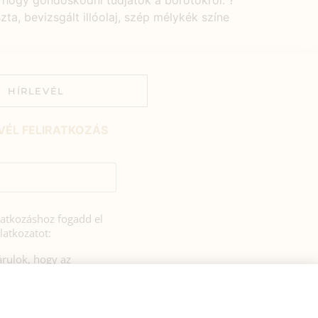
, hogy gondoskodni tudjatok a bőrötökről. ?
ta, bevizsgált illóolaj, szép mélykék színe
HÍRLEVÉL
VÉL FELIRATKOZÁS
iratkozáshoz fogadd el
latkozatot:
rulok, hogy az
si tájékoztatóban
zerint a HerbClinic
hírleveleket küldjön nekem.