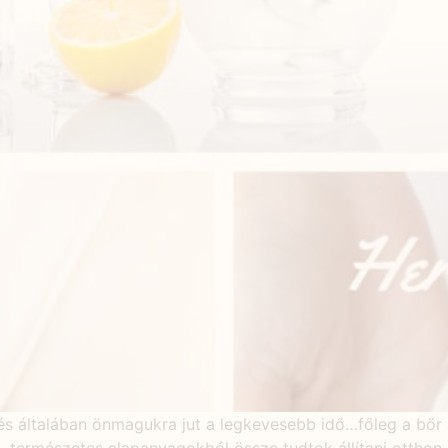
s általában önmagukra jut a legkevesebb idő…főleg a bőr