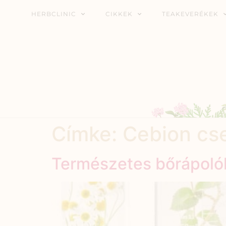
HERBCLINIC
CIKKEK
TEAKEVERÉKEK
Címke:
Cebion cs
Természetes bőrápoló