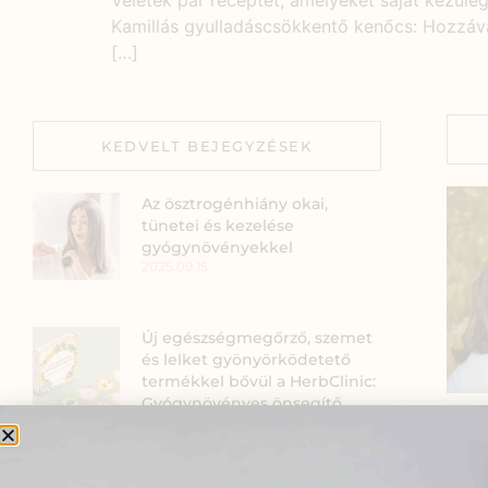
Veletek pár receptet, amelyeket saját kezűle
Kamillás gyulladáscsökkentő kenőcs: Hozzávaló
[…]
KEDVELT BEJEGYZÉSEK
Az ösztrogénhiány okai,
tünetei és kezelése
gyógynövényekkel
2025.09.15.
Új egészségmegőrző, szemet
és lelket gyönyörködetető
termékkel bővül a HerbClinic:
Gyógynövényes önsegítő
kártya – a mindennapok társa
2022.07.04.
Szia