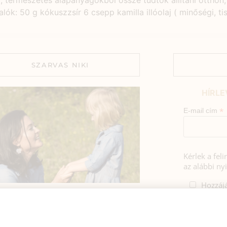
g, természetes alapanyagokból össze tudtok állítani otthon
k: 50 g kókuszzsír 6 csepp kamilla illóolaj ( minőségi, tisz
SZARVAS NIKI
HÍRLE
*
E-mail cím
Kérlek a fel
az alábbi nyi
Hozzájá
Adatkezelé
BEMUTATKOZÁS
foglaltak s
sztok! Szarvas Niki vagyok, a HerbClinic