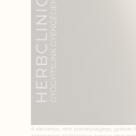
A nárcizmus, mint személyiségjegy, gyakran ö