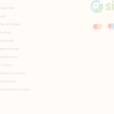
ecsemők
yéb
atal felnőttek
erekek
őskorúak
sgyermekek
zépkorúak
i ciklus
optató anyukák
nédzserek
randós kismamák