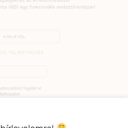
etegségekhez az emésztőrendszer
róma (IBS) egy funkcionális emésztőrendszeri
HÍRLEVÉL
VÉL FELIRATKOZÁS
iratkozáshoz fogadd el
latkozatot:
rulok, hogy az
si tájékoztatóban
zerint a HerbClinic
hírleveleket küldjön nekem.