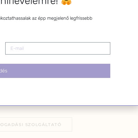
 hírlevelemre!
l bármikor
z a levél alján található
tva.
ékoztathassalak az épp megjelenő legfrissebb
dés
FOGADÁSI SZOLGÁLTATÓ