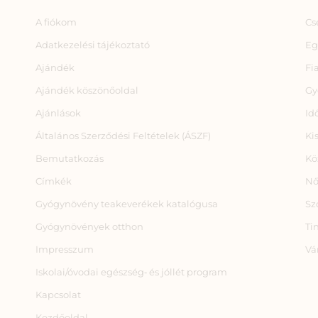
A fiókom
Cs
Adatkezelési tájékoztató
Eg
Ajándék
Fi
Ajándék köszönőoldal
Gy
Ajánlások
Id
Általános Szerződési Feltételek (ÁSZF)
Ki
Bemutatkozás
Kö
Címkék
Nő
Gyógynövény teakeverékek katalógusa
Sz
Gyógynövények otthon
Ti
Impresszum
Vá
Iskolai/óvodai egészség‑ és jóllét program
Kapcsolat
Kezdőoldal