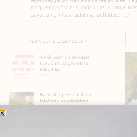
egészséggel is? Különösen érdekes lehet me
megbetegedéseihez, mint pl. az irritabilis bé
zavar, amely hasi fájdalmat, puffadást, […]
KEDVELT BEJEGYZÉSEK
A női hormonrendszer
központi idegrendszeri
irányítása
2024.01.24.
Bach-virágesszenciák a
félelmek kezelésében
2020.03.10.
Méherősítés természetes
Szia
módon: Hogyan