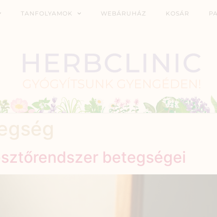
TANFOLYAMOK
WEBÁRUHÁZ
KOSÁR
P
egség
észtőrendszer betegségei