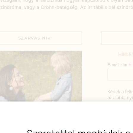
gvizsgálni, hogy a nárcizmus hogyan kapcsolódik olyan b
lszindróma, vagy a Crohn-betegség. Az irritábilis bél szind
SZARVAS NIKI
HÍRLE
*
E-mail cím
Kérlek a fel
az alábbi nyi
Hozzájá
Adatkezelé
BEMUTATKOZÁS
foglaltak s
sztok! Szarvas Niki vagyok, a HerbClinic