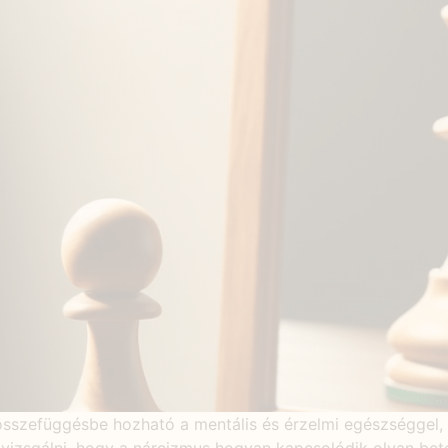
sszefüggésbe hozható a mentális és érzelmi egészséggel, d