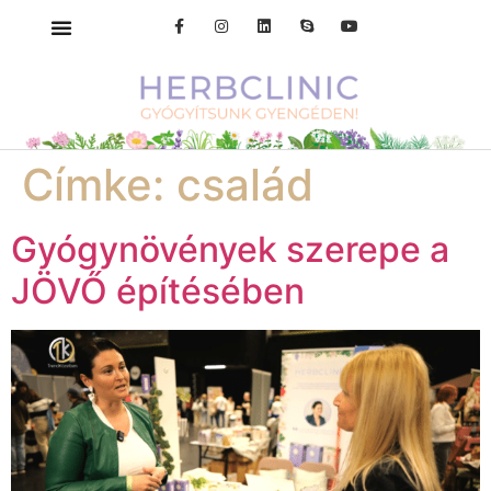
Címke:
család
Gyógynövények szerepe a
JÖVŐ építésében