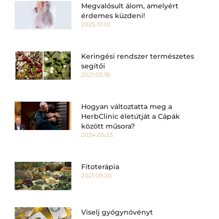
Megvalósult álom, amelyért
érdemes küzdeni!
2025.01.01.
Keringési rendszer természetes
segítői
2021.03.18.
Hogyan változtatta meg a
HerbClinic életútját a Cápák
között műsora?
2024.05.23.
Fitoterápia
2021.09.20.
Viselj gyógynövényt