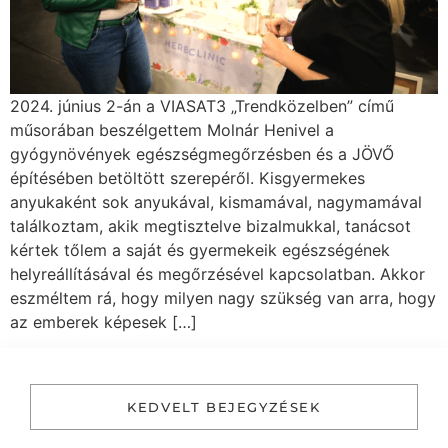
2024. június 2-án a VIASAT3 „Trendközelben” című
műsorában beszélgettem Molnár Henivel a
gyógynövények egészségmegőrzésben és a JÖVŐ
építésében betöltött szerepéről. Kisgyermekes
anyukaként sok anyukával, kismamával, nagymamával
találkoztam, akik megtisztelve bizalmukkal, tanácsot
kértek tőlem a saját és gyermekeik egészségének
helyreállításával és megőrzésével kapcsolatban. Akkor
eszméltem rá, hogy milyen nagy szükség van arra, hogy
az emberek képesek […]
KEDVELT BEJEGYZÉSEK