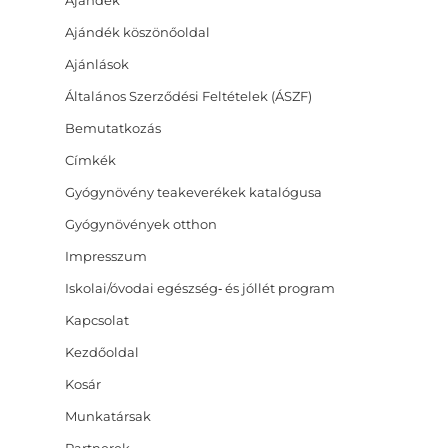
Ajándék köszönőoldal
Ajánlások
Általános Szerződési Feltételek (ÁSZF)
Bemutatkozás
Címkék
Gyógynövény teakeverékek katalógusa
Gyógynövények otthon
Impresszum
Iskolai/óvodai egészség‑ és jóllét program
Kapcsolat
Kezdőoldal
Kosár
Munkatársak
Partnerek