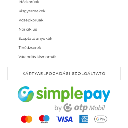
Időskorúak
Kisgyermekek
Középkorúak
Női ciklus
Szoptató anyukák
Tinédzserek
Várandós kismamák
KÁRTYAELFOGADÁSI SZOLGÁLTATÓ