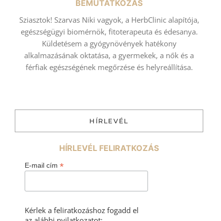
BEMUTATKOZÁS
Sziasztok! Szarvas Niki vagyok, a HerbClinic alapítója,
egészségügyi biomérnök, fitoterapeuta és édesanya.
Küldetésem a gyógynövények hatékony
alkalmazásának oktatása, a gyermekek, a nők és a
férfiak egészségének megőrzése és helyreállítása.
HÍRLEVÉL
HÍRLEVÉL FELIRATKOZÁS
*
E-mail cím
Kérlek a feliratkozáshoz fogadd el
az alábbi nyilatkozatot: