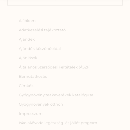
A fiókom
Adatkezelési tájékoztató
Ajándék
Ajándék köszönőoldal
Ajánlások
Általános Szerződési Feltételek (ÁSZF)
Bemutatkozás
Címkék
Gyógynövény teakeverékek katalógusa
Gyógynövények otthon
Impresszum
Iskolai/óvodai egészség‑ és jóllét program