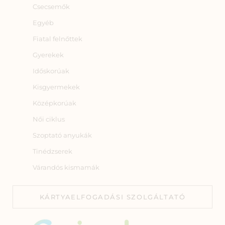
Csecsemők
Egyéb
Fiatal felnőttek
Gyerekek
Időskorúak
Kisgyermekek
Középkorúak
Női ciklus
Szoptató anyukák
Tinédzserek
Várandós kismamák
KÁRTYAELFOGADÁSI SZOLGÁLTATÓ