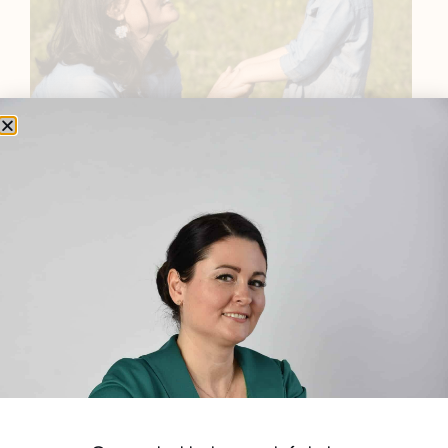
BEMUTATKOZÁS
Sziasztok! Szarvas Niki vagyok, a HerbClinic alapítója,
egészségügyi biomérnök, fitoterapeuta és édesanya.
Küldetésem a gyógynövények hatékony
alkalmazásának oktatása, a gyermekek, a nők és a
férfiak egészségének megőrzése és helyreállítása.
HÍRLEVÉL
HÍRLEVÉL FELIRATKOZÁS