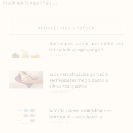
érzelmek tompábbá […]
KEDVELT BEJEGYZÉSEK
Apiterápiás szerek, azaz méhészeti
termékek az egészségért
2021.12.09.
Erős menstruációs görcsök:
Természetes megoldások a
ciklushoz igazítva
2025.05.20.
A férfiak nemi működésének
hormonális szabályozása
2024.05.14.