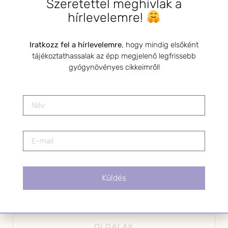
Szeretettel meghívlak a
*
E-mail cím
hírlevelemre!
Iratkozz fel a hírlevelemre
, hogy mindig elsőként
tájékoztathassalak az épp megjelenő legfrissebb
Kérlek a feliratkozáshoz fogadd el
gyógynövényes cikkeimről!
az alábbi nyilatkozatot:
Hozzájárulok, hogy az
Adatkezelési tájékoztatóban
foglaltak szerint a HerbClinic
hírleveleket küldjön nekem.
A hírlevélről bármikor
leiratkozhatsz a levél alján található
linkre kattintva.
Küldés
OLDALAK