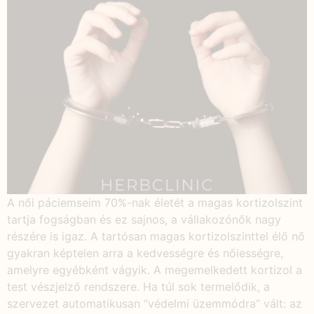
A női páciemseim 70%-nak életét a magas kortizolszint
tartja fogságban és ez sajnos, a vállakozónők nagy
részére is igaz. A tartósan magas kortizolszinttel élő nő
gyakran képtelen arra a kedvességre és nőiességre,
amelyre egyébként vágyik. A megemelkedett kortizol a
test vészjelző rendszere. Ha túl sok termelődik, a
szervezet automatikusan “védelmi üzemmódra” vált: az