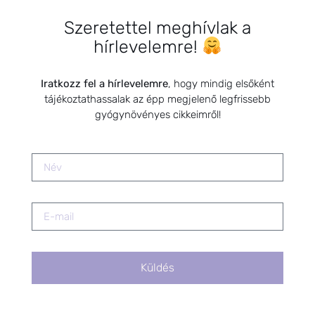
Szeretettel meghívlak a
HÍRLEVÉL FELIRATKOZÁS
hírlevelemre!
*
E-mail cím
Iratkozz fel a hírlevelemre
, hogy mindig elsőként
tájékoztathassalak az épp megjelenő legfrissebb
gyógynövényes cikkeimről!
Kérlek a feliratkozáshoz fogadd el
az alábbi nyilatkozatot:
Hozzájárulok, hogy az
Adatkezelési tájékoztatóban
foglaltak szerint a HerbClinic
hírleveleket küldjön nekem.
A hírlevélről bármikor
leiratkozhatsz a levél alján található
linkre kattintva.
Küldés