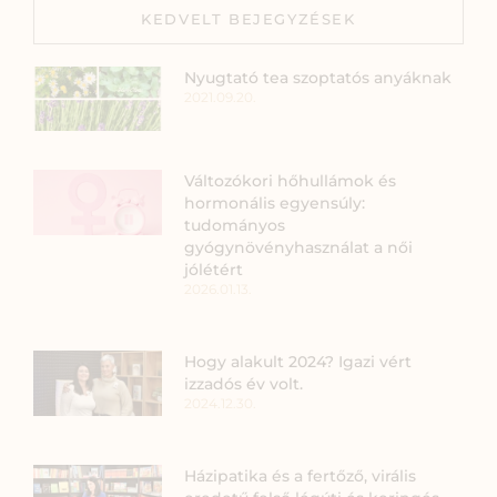
KEDVELT BEJEGYZÉSEK
Nyugtató tea szoptatós anyáknak
2021.09.20.
Változókori hőhullámok és
hormonális egyensúly:
tudományos
gyógynövényhasználat a női
jólétért
2026.01.13.
Hogy alakult 2024? Igazi vért
izzadós év volt.
2024.12.30.
Házipatika és a fertőző, virális