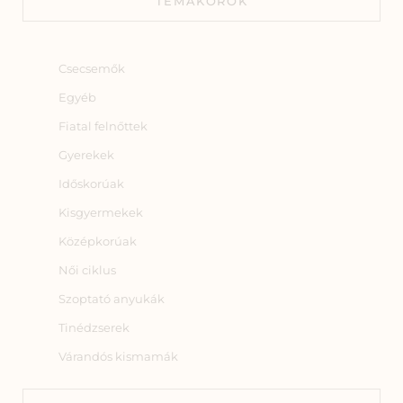
TÉMAKÖRÖK
Csecsemők
Egyéb
Fiatal felnőttek
Gyerekek
Időskorúak
Kisgyermekek
Középkorúak
Női ciklus
Szoptató anyukák
Tinédzserek
Várandós kismamák