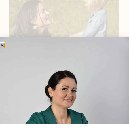
BEMUTATKOZÁS
Sziasztok! Szarvas Niki vagyok, a HerbClinic alapítója,
egészségügyi biomérnök, fitoterapeuta és édesanya.
Küldetésem a gyógynövények hatékony
alkalmazásának oktatása, a gyermekek, a nők és a
férfiak egészségének megőrzése és helyreállítása.
HÍRLEVÉL