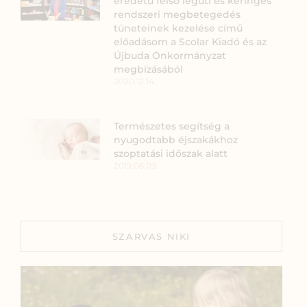
eredetű felső légúti és keringés
rendszeri megbetegedés
tüneteinek kezelése című
előadásom a Scolar Kiadó és az
Újbuda Önkormányzat
megbízásából
2020.12.14.
Természetes segítség a
nyugodtabb éjszakákhoz
szoptatási időszak alatt
2019.06.09.
SZARVAS NIKI