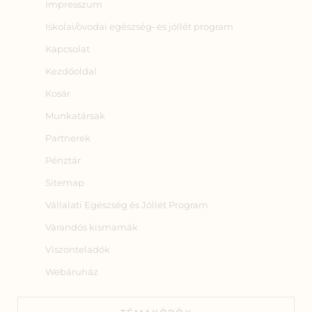
Impresszum
Iskolai/óvodai egészség‑ és jóllét program
Kapcsolat
Kezdőoldal
Kosár
Munkatársak
Partnerek
Pénztár
Sitemap
Vállalati Egészség és Jóllét Program
Várandós kismamák
Viszonteladók
Webáruház