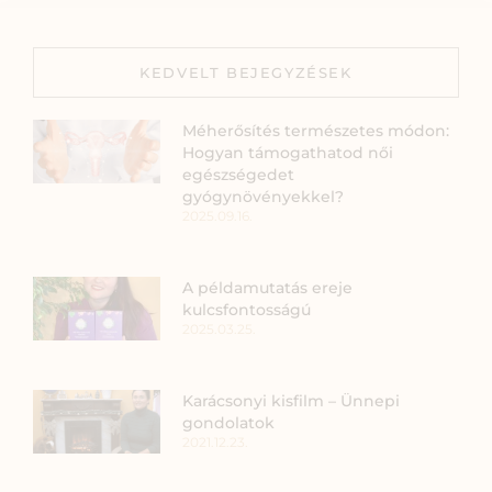
KEDVELT BEJEGYZÉSEK
Méherősítés természetes módon:
Hogyan támogathatod női
egészségedet
gyógynövényekkel?
2025.09.16.
A példamutatás ereje
kulcsfontosságú
2025.03.25.
Karácsonyi kisfilm – Ünnepi
gondolatok
2021.12.23.