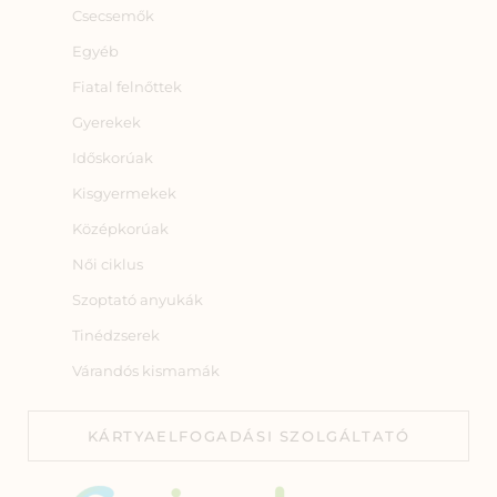
Csecsemők
Egyéb
Fiatal felnőttek
Gyerekek
Időskorúak
Kisgyermekek
Középkorúak
Női ciklus
Szoptató anyukák
Tinédzserek
Várandós kismamák
KÁRTYAELFOGADÁSI SZOLGÁLTATÓ