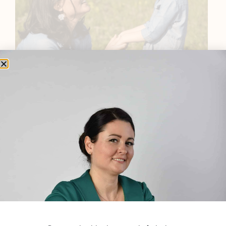
BEMUTATKOZÁS
Sziasztok! Szarvas Niki vagyok, a HerbClinic alapítója,
egészségügyi biomérnök, fitoterapeuta és édesanya.
Küldetésem a gyógynövények hatékony
alkalmazásának oktatása, a gyermekek, a nők és a
férfiak egészségének megőrzése és helyreállítása.
HÍRLEVÉL
HÍRLEVÉL FELIRATKOZÁS