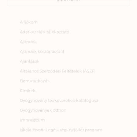
A fiókom
Adatkezelési tájékoztató
Ajándék
Ajándék köszönőoldal
Ajánlások
Általános Szerződési Feltételek (ÁSZF)
Bemutatkozás
Címkék
Gyógynövény teakeverékek katalógusa
Gyógynövények otthon
Impresszum
Iskolai/óvodai egészség‑ és jóllét program