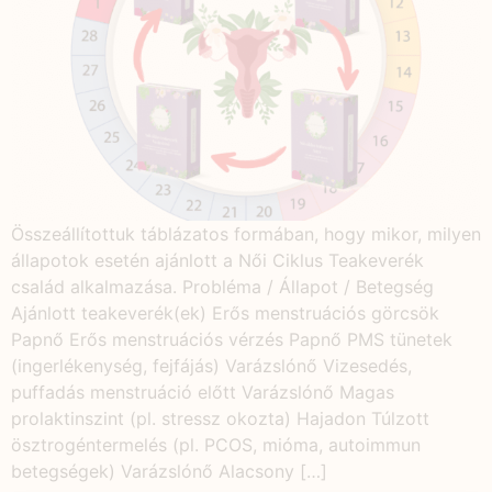
Összeállítottuk táblázatos formában, hogy mikor, milyen
állapotok esetén ajánlott a Női Ciklus Teakeverék
család alkalmazása. Probléma / Állapot / Betegség
Ajánlott teakeverék(ek) Erős menstruációs görcsök
Papnő Erős menstruációs vérzés Papnő PMS tünetek
(ingerlékenység, fejfájás) Varázslónő Vizesedés,
puffadás menstruáció előtt Varázslónő Magas
prolaktinszint (pl. stressz okozta) Hajadon Túlzott
ösztrogéntermelés (pl. PCOS, mióma, autoimmun
betegségek) Varázslónő Alacsony […]