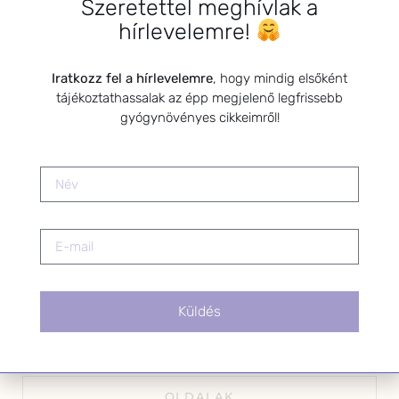
Szeretettel meghívlak a
*
E-mail cím
hírlevelemre!
Iratkozz fel a hírlevelemre
, hogy mindig elsőként
tájékoztathassalak az épp megjelenő legfrissebb
Kérlek a feliratkozáshoz fogadd el
gyógynövényes cikkeimről!
az alábbi nyilatkozatot:
Hozzájárulok, hogy az
Adatkezelési tájékoztatóban
foglaltak szerint a HerbClinic
hírleveleket küldjön nekem.
A hírlevélről bármikor
leiratkozhatsz a levél alján található
linkre kattintva.
Küldés
OLDALAK