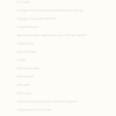
Címkék
Gyógynövény teakeverékek katalógusa
Gyógynövények otthon
Impresszum
Iskolai/óvodai egészség‑ és jóllét program
Kapcsolat
Kezdőoldal
Kosár
Munkatársak
Partnerek
Pénztár
Sitemap
Vállalati Egészség és Jóllét Program
Várandós kismamák