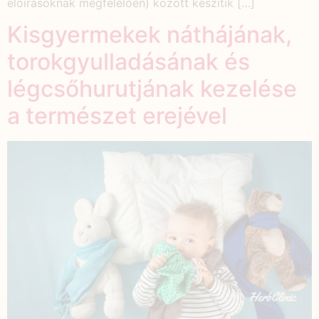
előírásoknak megfelelően) között készítik […]
Kisgyermekek náthájának,
torokgyulladásának és
légcsőhurutjának kezelése
a természet erejével