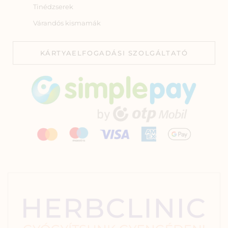
Tinédzserek
Várandós kismamák
KÁRTYAELFOGADÁSI SZOLGÁLTATÓ