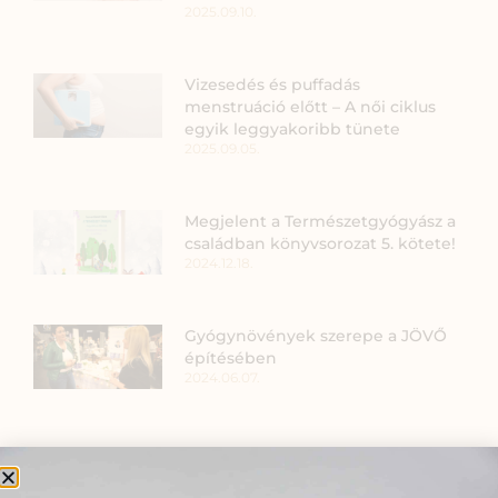
2025.09.10.
Vizesedés és puffadás
menstruáció előtt – A női ciklus
egyik leggyakoribb tünete
2025.09.05.
Megjelent a Természetgyógyász a
családban könyvsorozat 5. kötete!
2024.12.18.
Gyógynövények szerepe a JÖVŐ
építésében
2024.06.07.
SZARVAS NIKI