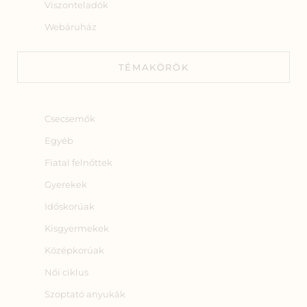
Viszonteladók
Webáruház
TÉMAKÖRÖK
Csecsemők
Egyéb
Fiatal felnőttek
Gyerekek
Időskorúak
Kisgyermekek
Középkorúak
Női ciklus
Szoptató anyukák