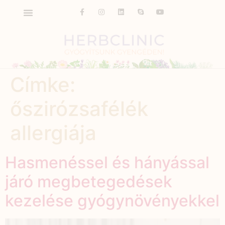
Címke:
őszirózsafélék
allergiája
Hasmenéssel és hányással
járó megbetegedések
kezelése gyógynövényekkel