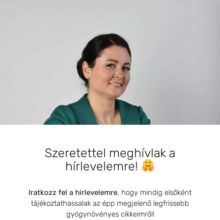
BEMUTATKOZÁS
Szeretettel meghívlak a
hírlevelemre!
Sziasztok! Szarvas Niki vagyok, a HerbClinic alapítója,
egészségügyi biomérnök, fitoterapeuta és édesanya.
Küldetésem a gyógynövények hatékony
Iratkozz fel a hírlevelemre
, hogy mindig elsőként
alkalmazásának oktatása, a gyermekek, a nők és a
tájékoztathassalak az épp megjelenő legfrissebb
férfiak egészségének megőrzése és helyreállítása.
gyógynövényes cikkeimről!