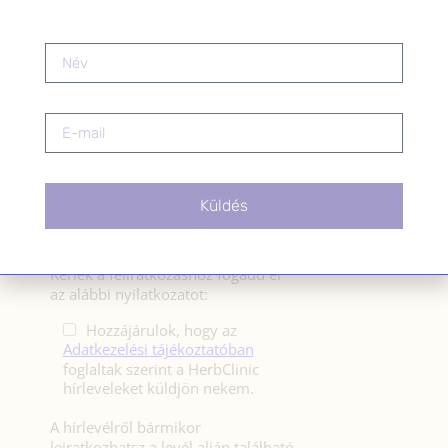
HÍRLEVÉL
HÍRLEVÉL FELIRATKOZÁS
*
E-mail cím
Küldés
Kérlek a feliratkozáshoz fogadd el
az alábbi nyilatkozatot:
Hozzájárulok, hogy az
Adatkezelési tájékoztatóban
foglaltak szerint a HerbClinic
hírleveleket küldjön nekem.
A hírlevélről bármikor
leiratkozhatsz a levél alján található