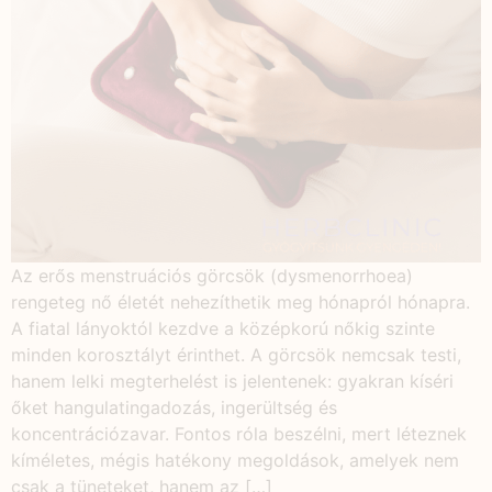
Az erős menstruációs görcsök (dysmenorrhoea)
rengeteg nő életét nehezíthetik meg hónapról hónapra.
A fiatal lányoktól kezdve a középkorú nőkig szinte
minden korosztályt érinthet. A görcsök nemcsak testi,
hanem lelki megterhelést is jelentenek: gyakran kíséri
őket hangulatingadozás, ingerültség és
koncentrációzavar. Fontos róla beszélni, mert léteznek
kíméletes, mégis hatékony megoldások, amelyek nem
csak a tüneteket, hanem az […]