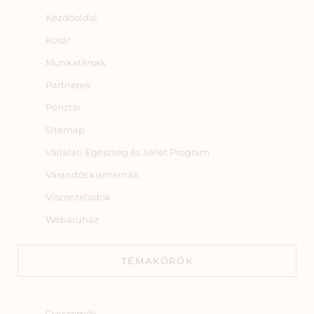
Kezdőoldal
Kosár
Munkatársak
Partnerek
Pénztár
Sitemap
Vállalati Egészség és Jóllét Program
Várandós kismamák
Viszonteladók
Webáruház
TÉMAKÖRÖK
Csecsemők