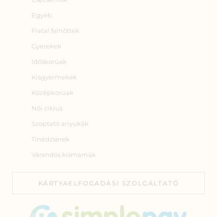
Egyéb
Fiatal felnőttek
Gyerekek
Időskorúak
Kisgyermekek
Középkorúak
Női ciklus
Szoptató anyukák
Tinédzserek
Várandós kismamák
KÁRTYAELFOGADÁSI SZOLGÁLTATÓ