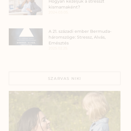
Hogyan kezeljük a stresszt
kismamaként?
2024.03.05.
A 21. századi ember Bermuda-
háromszöge: Stressz, Alvás,
Emésztés
2025.02.25.
SZARVAS NIKI