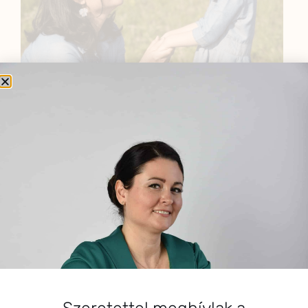
BEMUTATKOZÁS
Sziasztok! Szarvas Niki vagyok, a HerbClinic alapítója,
egészségügyi biomérnök, fitoterapeuta és édesanya.
Küldetésem a gyógynövények hatékony
alkalmazásának oktatása, a gyermekek, a nők és a
férfiak egészségének megőrzése és helyreállítása.
HÍRLEVÉL
HÍRLEVÉL FELIRATKOZÁS