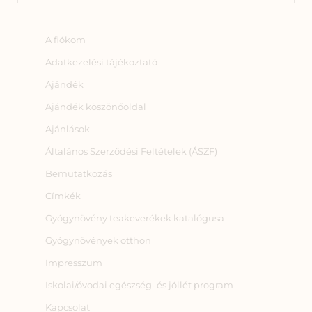
A fiókom
Adatkezelési tájékoztató
Ajándék
Ajándék köszönőoldal
Ajánlások
Általános Szerződési Feltételek (ÁSZF)
Bemutatkozás
Címkék
Gyógynövény teakeverékek katalógusa
Gyógynövények otthon
Impresszum
Iskolai/óvodai egészség‑ és jóllét program
Kapcsolat