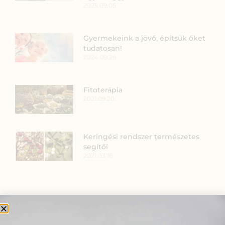
2025.09.05.
Gyermekeink a jövő, építsük őket
tudatosan!
2024.09.24.
Fitoterápia
2021.09.20.
Keringési rendszer természetes
segítői
2021.03.18.
SZARVAS NIKI