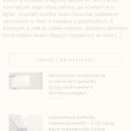
ruha rajtunk, hogy védje, takarja, így könnyen le is
éghet. Emellett ilyenkor sokan hódolnak szabadtéri
sportoknak is. Nem is beszélve a gyerkőcökről. A
kislányom a „seb és csípés-szezont” általában áprilisban
kezdi minden évben. Nagyon mozgékony és imád […]
KEDVELT BEJEGYZÉSEK
Természetes módszerek az
ovuláció támogatására –
Gyógynövényekkel a
termékenységért
2025.09.23.
Vizesedés és puffadás
menstruáció előtt – A női ciklus
egyik leggyakoribb tünete