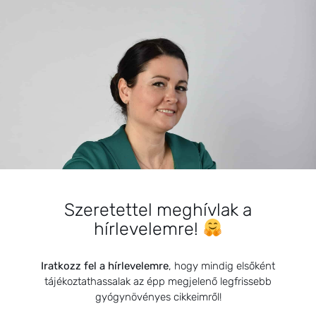
BEMUTATKOZÁS
Szeretettel meghívlak a
Sziasztok! Szarvas Niki vagyok, a HerbClinic alapítója,
hírlevelemre!
egészségügyi biomérnök, fitoterapeuta és édesanya.
Küldetésem a gyógynövények hatékony
alkalmazásának oktatása, a gyermekek, a nők és a
Iratkozz fel a hírlevelemre
, hogy mindig elsőként
tájékoztathassalak az épp megjelenő legfrissebb
férfiak egészségének megőrzése és helyreállítása.
gyógynövényes cikkeimről!