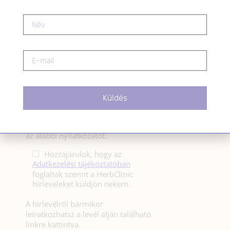
HÍRLEVÉL
HÍRLEVÉL FELIRATKOZÁS
*
E-mail cím
Küldés
Kérlek a feliratkozáshoz fogadd el
az alábbi nyilatkozatot:
Hozzájárulok, hogy az
Adatkezelési tájékoztatóban
foglaltak szerint a HerbClinic
hírleveleket küldjön nekem.
A hírlevélről bármikor
leiratkozhatsz a levél alján található
linkre kattintva.