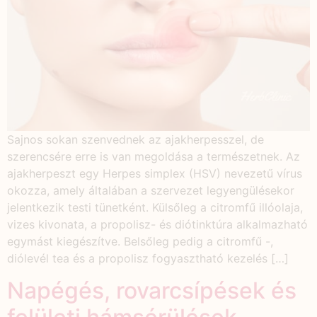
Sajnos sokan szenvednek az ajakherpesszel, de
szerencsére erre is van megoldása a természetnek. Az
ajakherpeszt egy Herpes simplex (HSV) nevezetű vírus
okozza, amely általában a szervezet legyengülésekor
jelentkezik testi tünetként. Külsőleg a citromfű illóolaja,
vizes kivonata, a propolisz- és diótinktúra alkalmazható
egymást kiegészítve. Belsőleg pedig a citromfű -,
diólevél tea és a propolisz fogyasztható kezelés […]
Napégés, rovarcsípések és