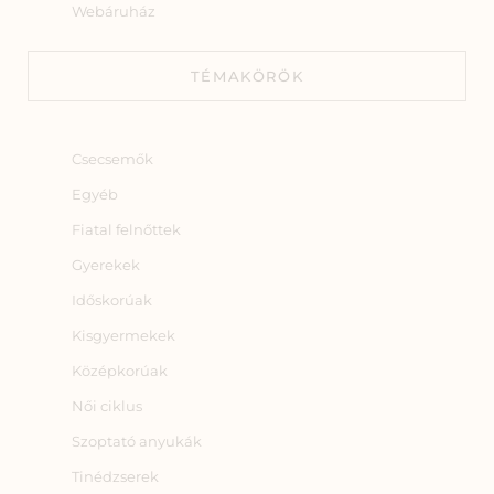
Webáruház
TÉMAKÖRÖK
Csecsemők
Egyéb
Fiatal felnőttek
Gyerekek
Időskorúak
Kisgyermekek
Középkorúak
Női ciklus
Szoptató anyukák
Tinédzserek