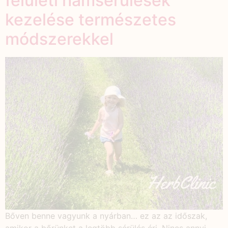
felületi hámsérülések
kezelése természetes
módszerekkel
Bőven benne vagyunk a nyárban… ez az az időszak,
amikor a bőrünket a legtöbb sérülés éri. Nincs annyi