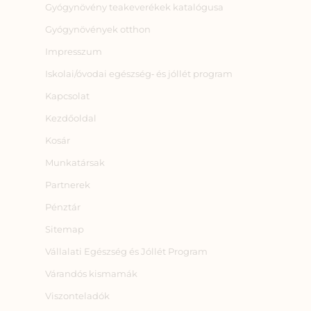
Gyógynövény teakeverékek katalógusa
Gyógynövények otthon
Impresszum
Iskolai/óvodai egészség‑ és jóllét program
Kapcsolat
Kezdőoldal
Kosár
Munkatársak
Partnerek
Pénztár
Sitemap
Vállalati Egészség és Jóllét Program
Várandós kismamák
Viszonteladók