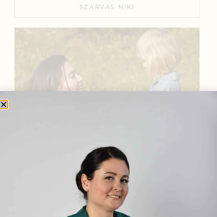
SZARVAS NIKI
BEMUTATKOZÁS
Sziasztok! Szarvas Niki vagyok, a HerbClinic alapítója,
egészségügyi biomérnök, fitoterapeuta és édesanya.
Küldetésem a gyógynövények hatékony
alkalmazásának oktatása, a gyermekek, a nők és a