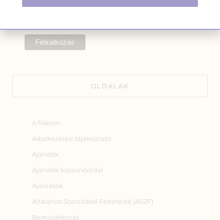
leiratkozhatsz a levél alján található
linkre kattintva.
OLDALAK
A fiókom
Adatkezelési tájékoztató
Ajándék
Ajándék köszönőoldal
Ajánlások
Általános Szerződési Feltételek (ÁSZF)
Bemutatkozás