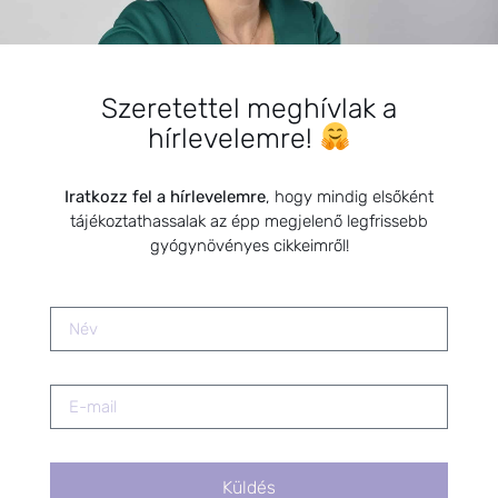
férfiak egészségének megőrzése és helyreállítása.
Szeretettel meghívlak a
HÍRLEVÉL
hírlevelemre!
HÍRLEVÉL FELIRATKOZÁS
Iratkozz fel a hírlevelemre
, hogy mindig elsőként
tájékoztathassalak az épp megjelenő legfrissebb
*
E-mail cím
gyógynövényes cikkeimről!
Kérlek a feliratkozáshoz fogadd el
az alábbi nyilatkozatot:
Hozzájárulok, hogy az
Adatkezelési tájékoztatóban
foglaltak szerint a HerbClinic
hírleveleket küldjön nekem.
Küldés
A hírlevélről bármikor