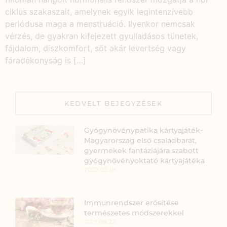
ciklus szakaszait, amelynek egyik legintenzívebb
periódusa maga a menstruáció. Ilyenkor nemcsak
vérzés, de gyakran kifejezett gyulladásos tünetek,
fájdalom, diszkomfort, sőt akár levertség vagy
fáradékonyság is […]
KEDVELT BEJEGYZÉSEK
Gyógynövénypatika kártyajáték-
Magyarország első családbarát,
gyermekek fantáziájára szabott
gyógynövényoktató kártyajátéka
2022.02.18.
Immunrendszer erősítése
természetes módszerekkel
2019.08.22.