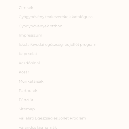
Címkék
Gyógynövény teakeverékek katalógusa
Gyógynövények otthon
Impresszum
Iskolai/óvodai egészség‑ és jóllét program
Kapcsolat
Kezdőoldal
Kosár
Munkatársak
Partnerek
Pénztár
Sitemap
Vállalati Egészség és Jóllét Program
Várandós kismamák