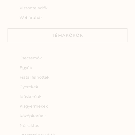
Viszonteladók
Webáruház
TÉMAKÖRÖK
Csecsemők
Egyéb
Fiatal felnőttek
Gyerekek
Időskorúak
Kisgyermekek
Középkorúak
Női ciklus