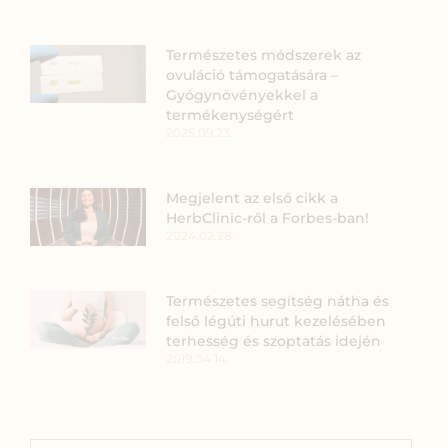
Természetes módszerek az
ovuláció támogatására –
Gyógynövényekkel a
termékenységért
2025.09.23.
Megjelent az első cikk a
HerbClinic-ről a Forbes-ban!
2024.02.28.
Természetes segítség nátha és
felső légúti hurut kezelésében
terhesség és szoptatás idején
2019.04.14.