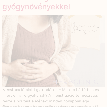
gyógynövényekkel
Menstruáció alatti gyulladások – Mi áll a háttérben és
miért ennyire gyakoriak? A menstruáció természetes
része a női test életének: minden hónapban egy
finoman hangolt hormonális rendszer mozgatja a női