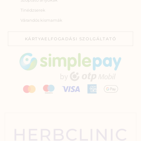
Szoptató anyukák
Tinédzserek
Várandós kismamák
KÁRTYAELFOGADÁSI SZOLGÁLTATÓ