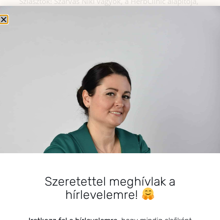
Sziasztok! Szarvas Niki vagyok, a HerbClinic alapítója,
egészségügyi biomérnök, fitoterapeuta és édesanya.
Küldetésem a gyógynövények hatékony
alkalmazásának oktatása, a gyermekek, a nők és a
férfiak egészségének megőrzése és helyreállítása.
HÍRLEVÉL
HÍRLEVÉL FELIRATKOZÁS
*
E-mail cím
Szeretettel meghívlak a
Kérlek a feliratkozáshoz fogadd el
hírlevelemre!
az alábbi nyilatkozatot:
Hozzájárulok, hogy az