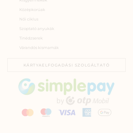
Középkorúak
Női ciklus
Szoptató anyukák
Tinédzserek
Várandós kismamák
KÁRTYAELFOGADÁSI SZOLGÁLTATÓ