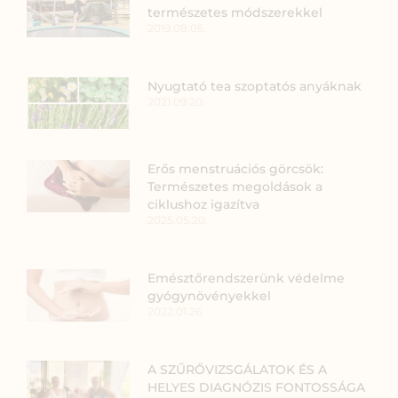
természetes módszerekkel
2019.08.05.
Nyugtató tea szoptatós anyáknak
2021.09.20.
Erős menstruációs görcsök:
Természetes megoldások a
ciklushoz igazítva
2025.05.20.
Emésztőrendszerünk védelme
gyógynövényekkel
2022.01.26.
A SZŰRŐVIZSGÁLATOK ÉS A
HELYES DIAGNÓZIS FONTOSSÁGA