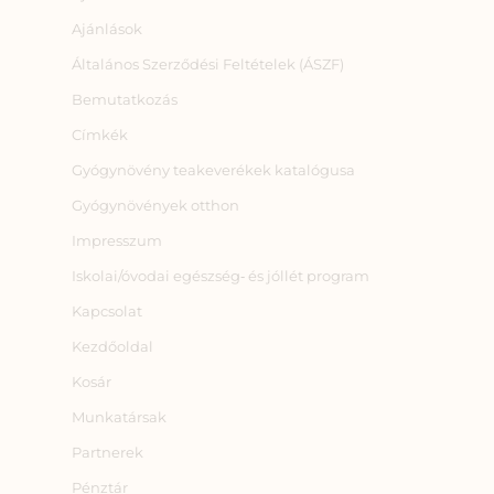
Ajánlások
Általános Szerződési Feltételek (ÁSZF)
Bemutatkozás
Címkék
Gyógynövény teakeverékek katalógusa
Gyógynövények otthon
Impresszum
Iskolai/óvodai egészség‑ és jóllét program
Kapcsolat
Kezdőoldal
Kosár
Munkatársak
Partnerek
Pénztár