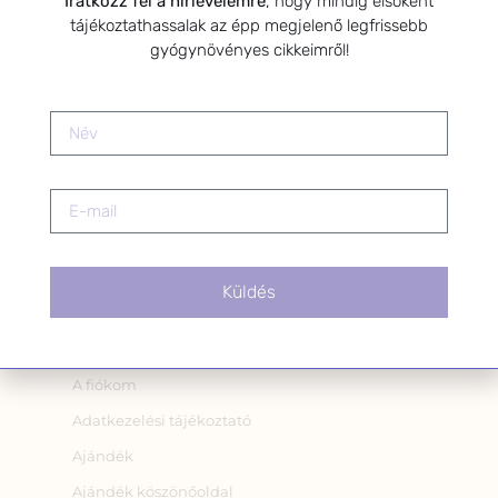
Iratkozz fel a hírlevelemre
, hogy mindig elsőként
Adatkezelési tájékoztatóban
tájékoztathassalak az épp megjelenő legfrissebb
foglaltak szerint a HerbClinic
gyógynövényes cikkeimről!
hírleveleket küldjön nekem.
A hírlevélről bármikor
leiratkozhatsz a levél alján található
linkre kattintva.
Küldés
OLDALAK
A fiókom
Adatkezelési tájékoztató
Ajándék
Ajándék köszönőoldal