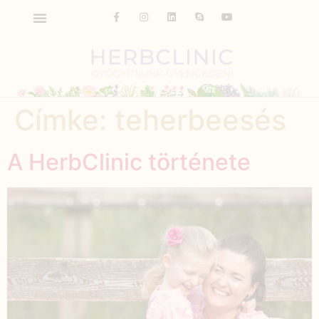
Címke:
teherbeesés
A HerbClinic története