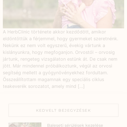
A HerbClinic története akkor kezdődött, amikor
eldöntöttük a férjemmel, hogy gyermeket szeretnénk.
Nekünk ez nem volt egyszerű, évekig vártunk a
kislányunkra, hogy megfoganjon. Orvostól – orvosig
jártunk, rengeteg vizsgálaton estünk át. De csak nem
jött. Már mindennel próbálkoztunk, végül az orvosi
segítség mellett a gyógynövényekhez fordultam.
Összeállítottam magamnak egy speciális ciklus
teakeverék sorozatot, amely mind […]
KEDVELT BEJEGYZÉSEK
Baleseti sérülések kezelése