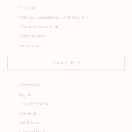
Sitemap
Vállalati Egészség és Jóllét Program
Várandós kismamák
Viszonteladók
Webáruház
TÉMAKÖRÖK
Csecsemők
Egyéb
Fiatal felnőttek
Gyerekek
Időskorúak
Kisgyermekek