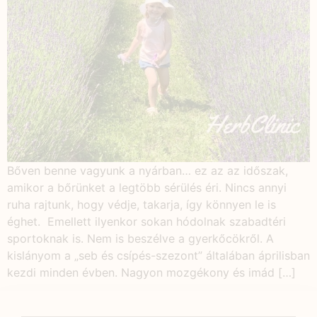
Bőven benne vagyunk a nyárban… ez az az időszak,
amikor a bőrünket a legtöbb sérülés éri. Nincs annyi
ruha rajtunk, hogy védje, takarja, így könnyen le is
éghet. Emellett ilyenkor sokan hódolnak szabadtéri
sportoknak is. Nem is beszélve a gyerkőcökről. A
kislányom a „seb és csípés-szezont” általában áprilisban
kezdi minden évben. Nagyon mozgékony és imád […]