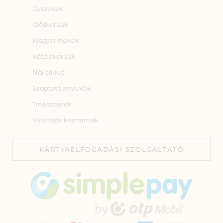
Gyerekek
Időskorúak
Kisgyermekek
Középkorúak
Női ciklus
Szoptató anyukák
Tinédzserek
Várandós kismamák
KÁRTYAELFOGADÁSI SZOLGÁLTATÓ