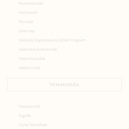
Munkatársak
Partnerek
Pénztár
Sitemap
Vállalati Egészség és Jóllét Program
Várandós kismamák
Viszonteladók
Webáruház
TÉMAKÖRÖK
Csecsemők
Egyéb
Fiatal felnőttek