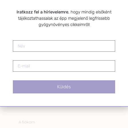
Kérlek a feliratkozáshoz fogadd el
az alábbi nyilatkozatot:
Iratkozz fel a hírlevelemre
, hogy mindig elsőként
tájékoztathassalak az épp megjelenő legfrissebb
Hozzájárulok, hogy az
gyógynövényes cikkeimről!
Adatkezelési tájékoztatóban
foglaltak szerint a HerbClinic
hírleveleket küldjön nekem.
A hírlevélről bármikor
leiratkozhatsz a levél alján található
linkre kattintva.
Küldés
OLDALAK
A fiókom