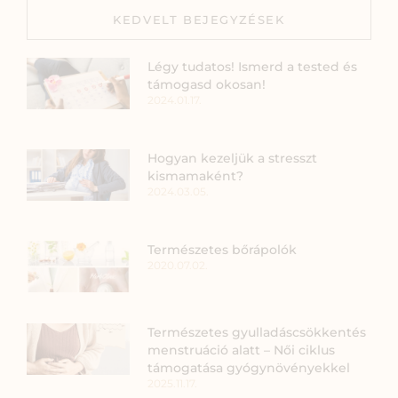
KEDVELT BEJEGYZÉSEK
Légy tudatos! Ismerd a tested és
támogasd okosan!
2024.01.17.
Hogyan kezeljük a stresszt
kismamaként?
2024.03.05.
Természetes bőrápolók
2020.07.02.
Természetes gyulladáscsökkentés
menstruáció alatt – Női ciklus
támogatása gyógynövényekkel
2025.11.17.