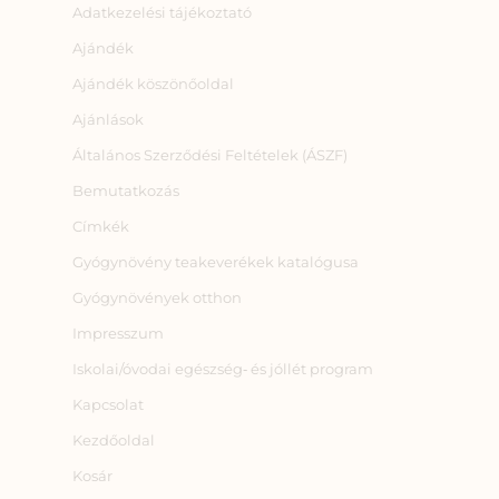
Adatkezelési tájékoztató
Ajándék
Ajándék köszönőoldal
Ajánlások
Általános Szerződési Feltételek (ÁSZF)
Bemutatkozás
Címkék
Gyógynövény teakeverékek katalógusa
Gyógynövények otthon
Impresszum
Iskolai/óvodai egészség‑ és jóllét program
Kapcsolat
Kezdőoldal
Kosár