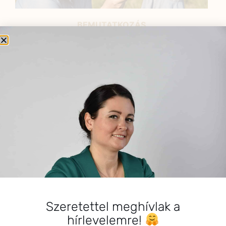
BEMUTATKOZÁS
Sziasztok! Szarvas Niki vagyok, a HerbClinic alapítója,
egészségügyi biomérnök, fitoterapeuta és édesanya.
Küldetésem a gyógynövények hatékony
alkalmazásának oktatása, a gyermekek, a nők és a
férfiak egészségének megőrzése és helyreállítása.
HÍRLEVÉL
HÍRLEVÉL FELIRATKOZÁS
*
E-mail cím
Szeretettel meghívlak a
hírlevelemre!