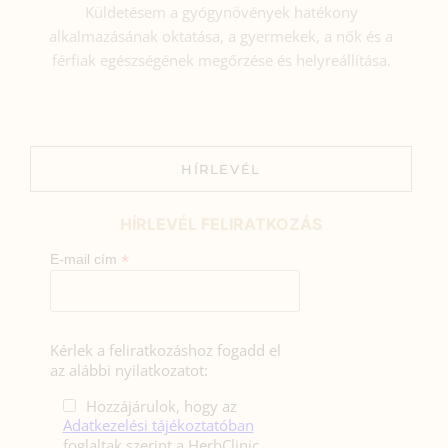
Küldetésem a gyógynövények hatékony
alkalmazásának oktatása, a gyermekek, a nők és a
férfiak egészségének megőrzése és helyreállítása.
HÍRLEVÉL
HÍRLEVÉL FELIRATKOZÁS
*
E-mail cím
Kérlek a feliratkozáshoz fogadd el
az alábbi nyilatkozatot:
Hozzájárulok, hogy az
Adatkezelési tájékoztatóban
foglaltak szerint a HerbClinic