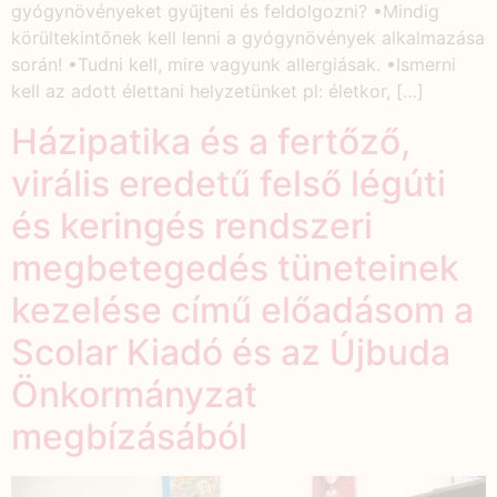
gyógynövényeket gyűjteni és feldolgozni? •Mindig
körültekintőnek kell lenni a gyógynövények alkalmazása
során! •Tudni kell, mire vagyunk allergiásak. •Ismerni
kell az adott élettani helyzetünket pl: életkor, […]
Házipatika és a fertőző,
virális eredetű felső légúti
és keringés rendszeri
megbetegedés tüneteinek
kezelése című előadásom a
Scolar Kiadó és az Újbuda
Önkormányzat
megbízásából