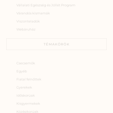
Vállalati Egészség és Jóllét Program
Várandós kismamák
Viszonteladók
Webáruház
TÉMAKÖRÖK
Csecsemők
Egyéb
Fiatal felnőttek
Gyerekek
Időskorúak
Kisgyermekek
Középkorúak