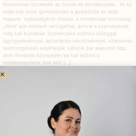
Rohamosan közeledik az óvoda és iskolakezdés… Itt az
ideje már most gondoskodni a gyerkőcök és saját
magunk egészségéről. Hiszen, a mindennapi közösségi
„flóra” sok mindent tartogathat, amivel a szervezetnek
meg kell küzdenie. Szerencsére számos dologgal
(gyógynövénnyel, apiterápiás készítménnyel, vitaminnal,
testmozgással) segíthetjük. Létezik pár alapvető tipp,
amit mindenki könnyedén be tud építeni a
mindennapokba: Sok időt […]
KEDVELT BEJEGYZÉSEK
Csecsemőkori kólika
2019.04.23.
Bővül a Természetgyógyász a