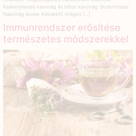
Keskenylevelű kasvirág és bíbor kasvirág: Bodorrózsa/
Napvirág levele: Kakukkfű virágos […]
Immunrendszer erősítése
természetes módszerekkel