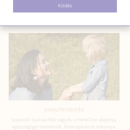
Küldés
SZARVAS NIKI
BEMUTATKOZÁS
Sziasztok! Szarvas Niki vagyok, a HerbClinic alapítója,
egészségügyi biomérnök, fitoterapeuta és édesanya.