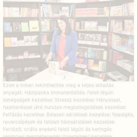
Ezen a linken tekinthetitek meg a teljes előadás
anyagát: Házipatika Immunerősítés: Felső légúti
betegségek kezelése: Stressz kezelése: Hányással,
hasmenéssel járó hurutos megbetegedések kezelése:
Felfázás kezelése: Baleseti sérülések kezelése: Napégés,
rovarcsípések és felületi hámsérülések kezelése:
Fertőző, virális eredetű felső légúti és keringés
rendszeri megbetegedés (tüneteinek) kezelése