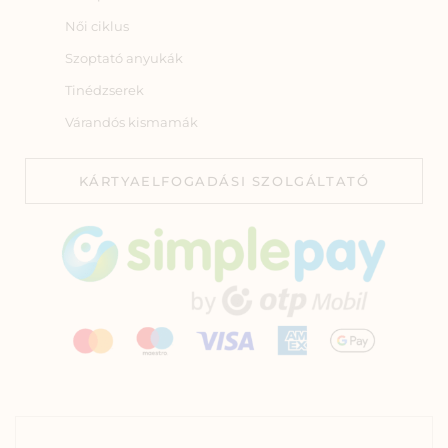
Női ciklus
Szoptató anyukák
Tinédzserek
Várandós kismamák
KÁRTYAELFOGADÁSI SZOLGÁLTATÓ