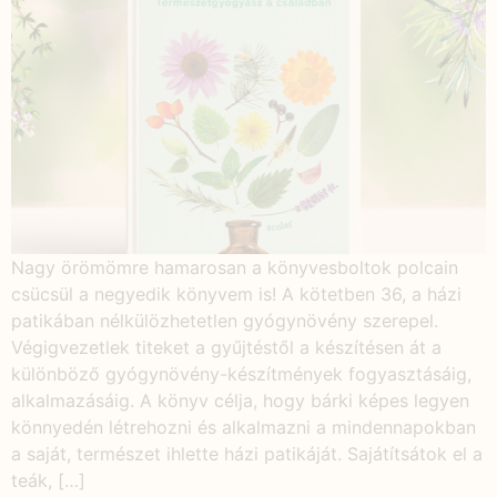
Nagy örömömre hamarosan a könyvesboltok polcain
csücsül a negyedik könyvem is! A kötetben 36, a házi
patikában nélkülözhetetlen gyógynövény szerepel.
Végigvezetlek titeket a gyűjtéstől a készítésen át a
különböző gyógynövény-készítmények fogyasztásáig,
alkalmazásáig. A könyv célja, hogy bárki képes legyen
könnyedén létrehozni és alkalmazni a mindennapokban
a saját, természet ihlette házi patikáját. Sajátítsátok el a
teák, […]