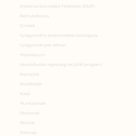
Általános Szerződési Feltételek (ÁSZF)
Bemutatkozás
Címkék
Gyógynövény teakeverékek katalógusa
Gyógynövények otthon
Impresszum
Iskolai/óvodai egészség‑ és jóllét program
Kapcsolat
Kezdőoldal
Kosár
Munkatársak
Partnerek
Pénztár
Sitemap