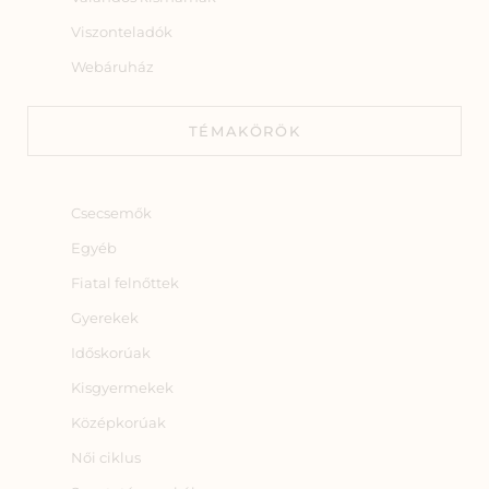
Viszonteladók
Webáruház
TÉMAKÖRÖK
Csecsemők
Egyéb
Fiatal felnőttek
Gyerekek
Időskorúak
Kisgyermekek
Középkorúak
Női ciklus