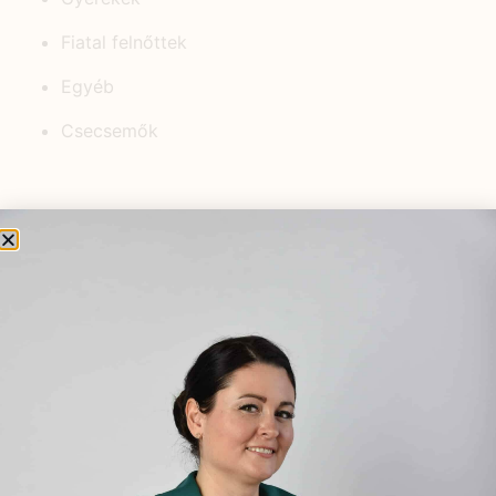
Fiatal felnőttek
Egyéb
Csecsemők
KEDVELT BEJEGYZÉSEK
Viselj gyógynövényt
mindennap!..munkában vagy séta
közben, Te döntesz.
2024.11.20.