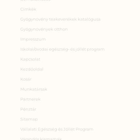
Címkék
Gyógynövény teakeverékek katalógusa
Gyógynövények otthon
Impresszum
Iskolai/óvodai egészség‑ és jóllét program
Kapcsolat
Kezdőoldal
Kosár
Munkatársak
Partnerek
Pénztár
Sitemap
Vállalati Egészség és Jóllét Program
Várandós kismamák