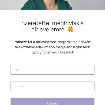
Depresszió kezelése természetes
módszerekkel
2021.11.15.
Szeretettel meghívlak a
hírlevelemre!
Emésztőrendszerünk védelme
gyógynövényekkel
2022.01.26.
Iratkozz fel a hírlevelemre
, hogy mindig elsőként
tájékoztathassalak az épp megjelenő legfrissebb
gyógynövényes cikkeimről!
A csodatévő hagymák
2020.11.12.
Longevity – Gyógynövény
használat a KÉK ZÓNÁKban
2024.10.22.
Küldés