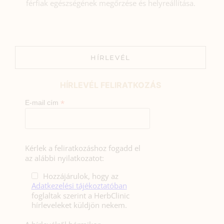
férfiak egészségének megőrzése és helyreállítása.
HÍRLEVÉL
HÍRLEVÉL FELIRATKOZÁS
*
E-mail cím
Kérlek a feliratkozáshoz fogadd el
az alábbi nyilatkozatot:
Hozzájárulok, hogy az
Adatkezelési tájékoztatóban
foglaltak szerint a HerbClinic
hírleveleket küldjön nekem.