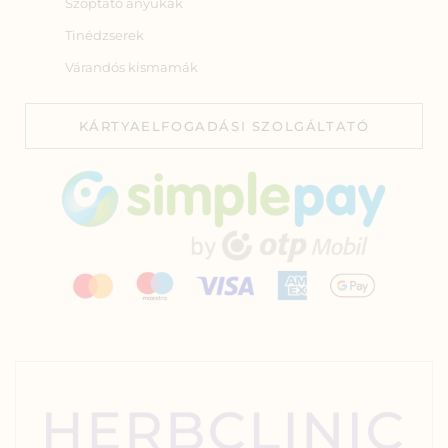
Szoptató anyukák
Tinédzserek
Várandós kismamák
KÁRTYAELFOGADÁSI SZOLGÁLTATÓ