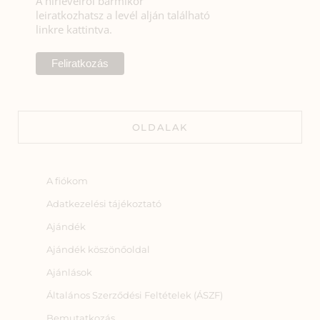
A hírlevélről bármikor
leiratkozhatsz a levél alján található
linkre kattintva.
OLDALAK
A fiókom
Adatkezelési tájékoztató
Ajándék
Ajándék köszönőoldal
Ajánlások
Általános Szerződési Feltételek (ÁSZF)
Bemutatkozás