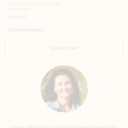
Gyógynövények otthon
tanfolyam
48.737
Ft
Kosárba teszem
SZIASZTOK!
Szarvas Niki vagyok, a HerbClinic alapítója, biomérnök,