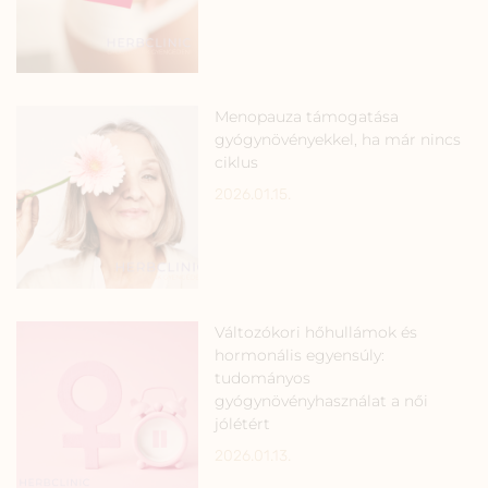
Menopauza támogatása
gyógynövényekkel, ha már nincs
ciklus
2026.01.15.
Változókori hőhullámok és
hormonális egyensúly:
tudományos
gyógynövényhasználat a női
jólétért
2026.01.13.