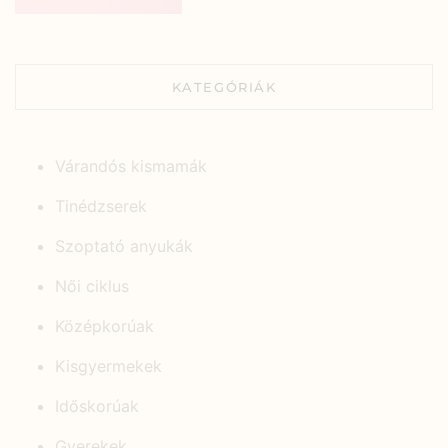
KATEGÓRIÁK
Várandós kismamák
Tinédzserek
Szoptató anyukák
Női ciklus
Középkorúak
Kisgyermekek
Időskorúak
Gyerekek