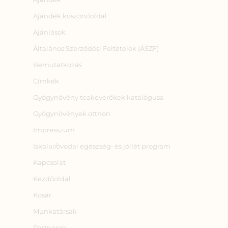
Ajándék köszönőoldal
Ajánlások
Általános Szerződési Feltételek (ÁSZF)
Bemutatkozás
Címkék
Gyógynövény teakeverékek katalógusa
Gyógynövények otthon
Impresszum
Iskolai/óvodai egészség‑ és jóllét program
Kapcsolat
Kezdőoldal
Kosár
Munkatársak
Partnerek