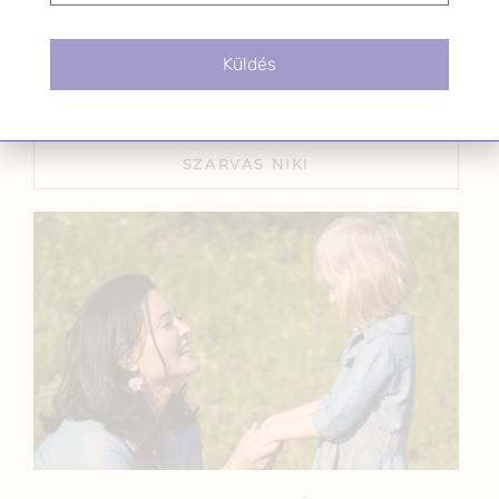
A nárcizmus és az
emésztőrendszer betegségei
2024.08.14.
Küldés
SZARVAS NIKI