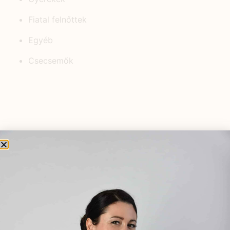
Fiatal felnőttek
Egyéb
Csecsemők
KEDVELT BEJEGYZÉSEK
A férfiak nemi működésének
hormonális szabályozása
2024.05.14.