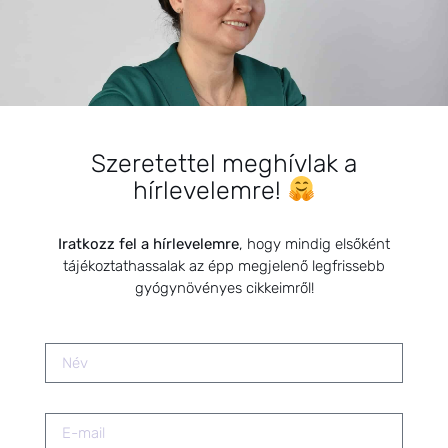
Házipatika és a fertőző, virális
eredetű felső légúti és keringés
rendszeri megbetegedés
tüneteinek kezelése című
előadásom a Scolar Kiadó és az
Újbuda Önkormányzat
megbízásából
2020.12.14.
Szeretettel meghívlak a
hírlevelemre!
Hogy alakult 2024? Igazi vért
izzadós év volt.
Iratkozz fel a hírlevelemre
, hogy mindig elsőként
2024.12.30.
tájékoztathassalak az épp megjelenő legfrissebb
gyógynövényes cikkeimről!
Kisgyermekek és kismamák
immunerősítése természetes
módszerekkel /Könyvbemutató
előadásanyaga/
2020.09.13.