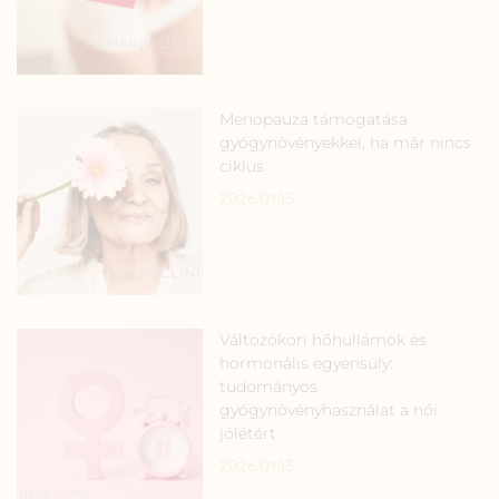
Menopauza támogatása
gyógynövényekkel, ha már nincs
ciklus
2026.01.15.
Változókori hőhullámok és
hormonális egyensúly:
tudományos
gyógynövényhasználat a női
jólétért
2026.01.13.