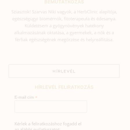
BEMUTATKOZÁS
Sziasztok! Szarvas Niki vagyok, a HerbClinic alapítója,
egészségügyi biomérnök, fitoterapeuta és édesanya.
Küldetésem a gyógynövények hatékony
alkalmazásának oktatása, a gyermekek, a nők és a
férfiak egészségének megőrzése és helyreállítása.
HÍRLEVÉL
HÍRLEVÉL FELIRATKOZÁS
*
E-mail cím
Kérlek a feliratkozáshoz fogadd el
az alábbi nyilatkozatot: