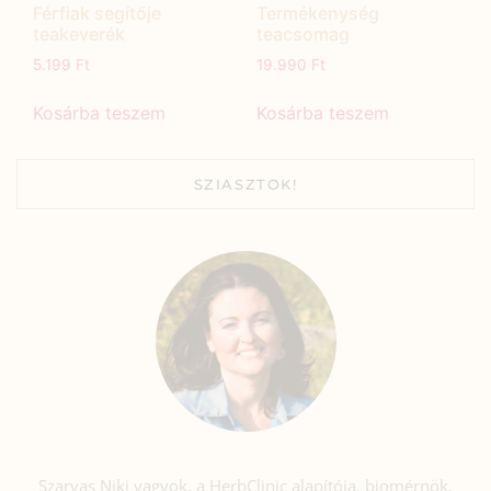
Férfiak segítője
Termékenység
teakeverék
teacsomag
5.199
Ft
19.990
Ft
Kosárba teszem
Kosárba teszem
SZIASZTOK!
Szarvas Niki vagyok, a HerbClinic alapítója, biomérnök,