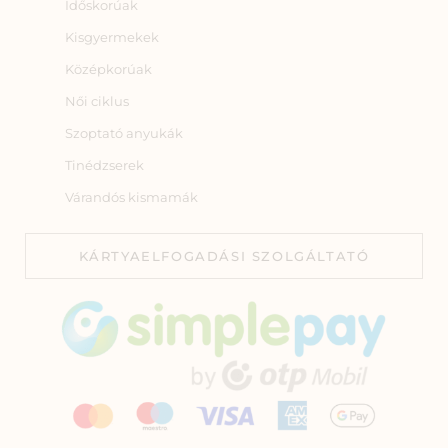
Időskorúak
Kisgyermekek
Középkorúak
Női ciklus
Szoptató anyukák
Tinédzserek
Várandós kismamák
KÁRTYAELFOGADÁSI SZOLGÁLTATÓ