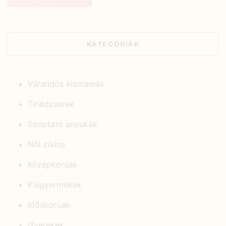
KATEGÓRIÁK
Várandós kismamák
Tinédzserek
Szoptató anyukák
Női ciklus
Középkorúak
Kisgyermekek
Időskorúak
Gyerekek