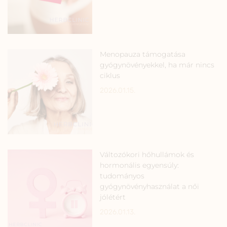
Menopauza támogatása
gyógynövényekkel, ha már nincs
ciklus
2026.01.15.
Változókori hőhullámok és
hormonális egyensúly:
tudományos
gyógynövényhasználat a női
jólétért
2026.01.13.