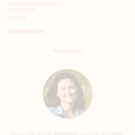
Gyógynövény Memória
Kártyajáték
2.500
Ft
Kosárba teszem
SZIASZTOK!
Szarvas Niki vagyok, a HerbClinic alapítója, biomérnök,