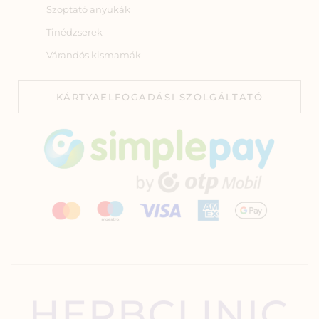
Szoptató anyukák
Tinédzserek
Várandós kismamák
KÁRTYAELFOGADÁSI SZOLGÁLTATÓ