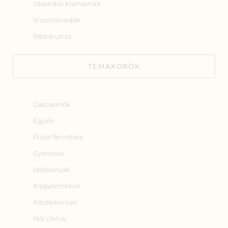
Várandós kismamák
Viszonteladók
Webáruház
TÉMAKÖRÖK
Csecsemők
Egyéb
Fiatal felnőttek
Gyerekek
Időskorúak
Kisgyermekek
Középkorúak
Női ciklus