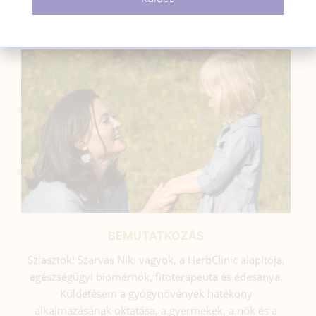
SZARVAS NIKI
BEMUTATKOZÁS
Sziasztok! Szarvas Niki vagyok, a HerbClinic alapítója,
egészségügyi biomérnök, fitoterapeuta és édesanya.
Küldetésem a gyógynövények hatékony
alkalmazásának oktatása, a gyermekek, a nők és a