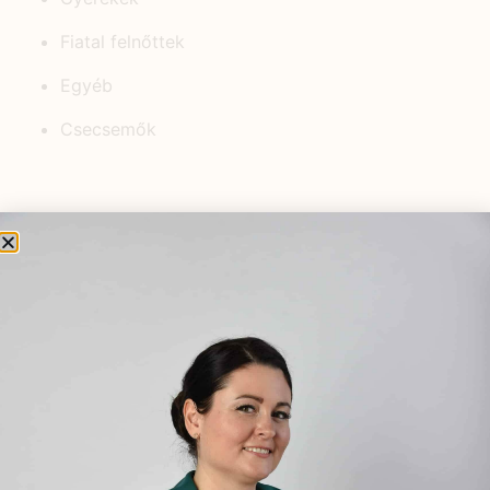
Fiatal felnőttek
Egyéb
Csecsemők
KEDVELT BEJEGYZÉSEK
A nárcizmus és az
emésztőrendszer betegségei
2024.08.14.