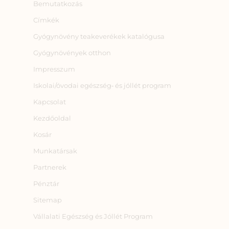
Bemutatkozás
Címkék
Gyógynövény teakeverékek katalógusa
Gyógynövények otthon
Impresszum
Iskolai/óvodai egészség‑ és jóllét program
Kapcsolat
Kezdőoldal
Kosár
Munkatársak
Partnerek
Pénztár
Sitemap
Vállalati Egészség és Jóllét Program