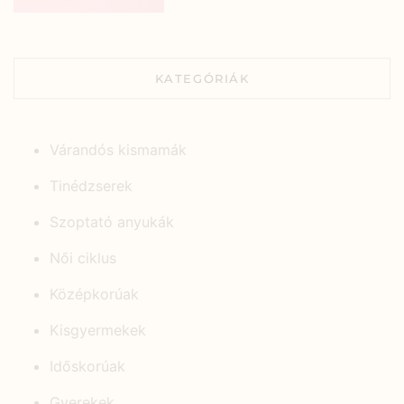
KATEGÓRIÁK
Várandós kismamák
Tinédzserek
Szoptató anyukák
Női ciklus
Középkorúak
Kisgyermekek
Időskorúak
Gyerekek