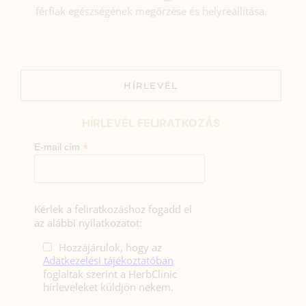
férfiak egészségének megőrzése és helyreállítása.
HÍRLEVÉL
HÍRLEVÉL FELIRATKOZÁS
*
E-mail cím
Kérlek a feliratkozáshoz fogadd el
az alábbi nyilatkozatot:
Hozzájárulok, hogy az
Adatkezelési tájékoztatóban
foglaltak szerint a HerbClinic
hírleveleket küldjön nekem.