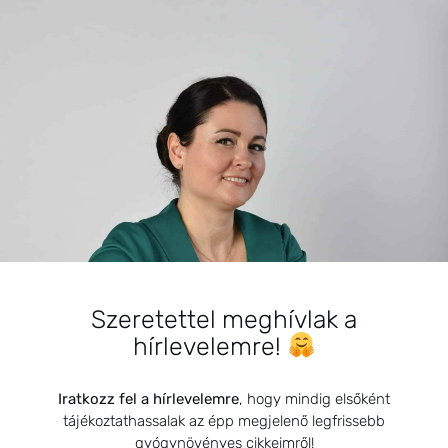
Csecsemők
KEDVELT BEJEGYZÉSEK
Könyvkritikák: Természetgyógyász
a családban-Édesanyák
kézikönyve
Szeretettel meghívlak a
2021.04.16.
hírlevelemre!
A példamutatás ereje
Iratkozz fel a hírlevelemre
, hogy mindig elsőként
kulcsfontosságú
tájékoztathassalak az épp megjelenő legfrissebb
2025.03.25.
gyógynövényes cikkeimről!