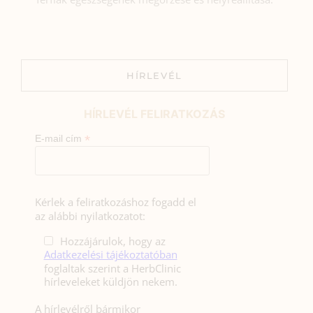
HÍRLEVÉL
HÍRLEVÉL FELIRATKOZÁS
*
E-mail cím
Kérlek a feliratkozáshoz fogadd el
az alábbi nyilatkozatot:
Hozzájárulok, hogy az
Adatkezelési tájékoztatóban
foglaltak szerint a HerbClinic
hírleveleket küldjön nekem.
A hírlevélről bármikor