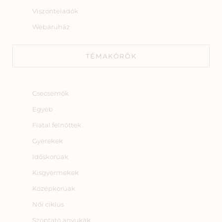
Viszonteladók
Webáruház
TÉMAKÖRÖK
Csecsemők
Egyéb
Fiatal felnőttek
Gyerekek
Időskorúak
Kisgyermekek
Középkorúak
Női ciklus
Szoptató anyukák