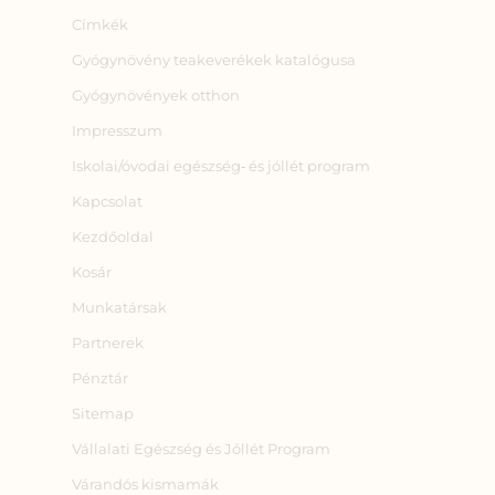
Címkék
Gyógynövény teakeverékek katalógusa
Gyógynövények otthon
Impresszum
Iskolai/óvodai egészség‑ és jóllét program
Kapcsolat
Kezdőoldal
Kosár
Munkatársak
Partnerek
Pénztár
Sitemap
Vállalati Egészség és Jóllét Program
Várandós kismamák