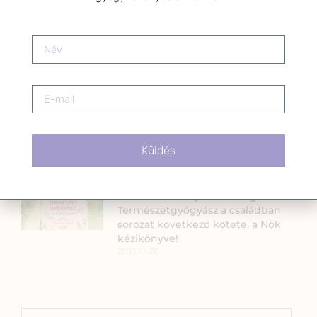
Természetes bőrápolók
2020.07.02.
Gyógynövénypatika kártyajáték-
Magyarország első családbarát,
gyermekek fantáziájára szabott
gyógynövényoktató kártyajátéka
Küldés
2022.02.18.
Novemberben jelenik meg a
Természetgyógyász a családban
sorozat következő kötete, a Nők
kézikönyve!
2021.10.26.