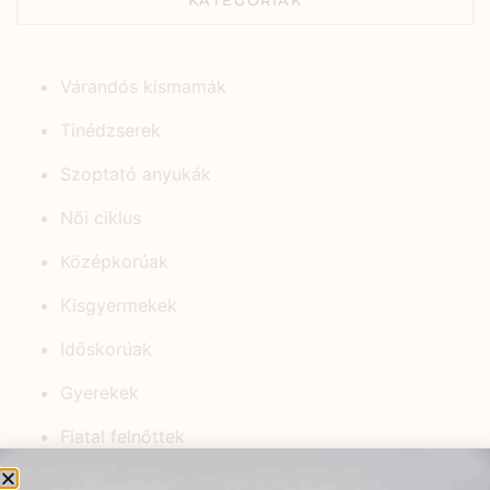
Várandós kismamák
Tinédzserek
Szoptató anyukák
Női ciklus
Középkorúak
Kisgyermekek
Időskorúak
Gyerekek
Fiatal felnőttek
Egyéb