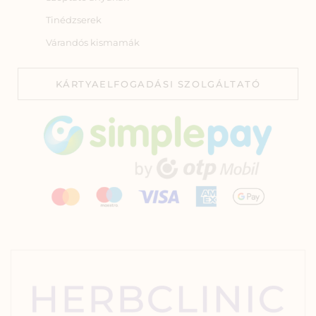
Tinédzserek
Várandós kismamák
KÁRTYAELFOGADÁSI SZOLGÁLTATÓ