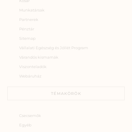
Kosár
Munkatársak
Partnerek
Pénztár
Sitemap
Vállalati Egészség és Jóllét Program
Várandós kismamák
Viszonteladók
Webáruház
TÉMAKÖRÖK
Csecsemők
Egyéb