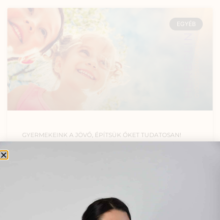
EGYÉB
GYERMEKEINK A JÖVŐ, ÉPÍTSÜK ŐKET TUDATOSAN!
2024.09.24.
Nincs hozzászólás
IDŐSKORÚAK