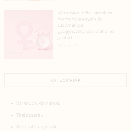
Változókori hőhullámok és
hormonális egyensúly:
tudományos
gyógynövényhasználat a női
jólétért
2026.01.13.
KATEGÓRIÁK
Várandós kismamák
Tinédzserek
Szoptató anyukák