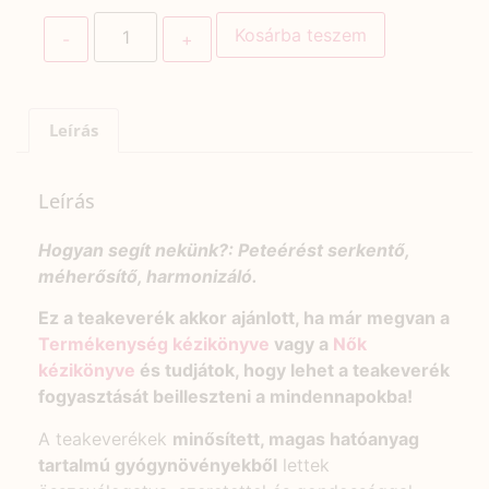
Kosárba teszem
Leírás
Leírás
Hogyan segít nekünk?: Peteérést serkentő,
méherősítő, harmonizáló.
Ez a teakeverék akkor ajánlott, ha már megvan a
Termékenység kézikönyve
vagy a
Nők
kézikönyve
és tudjátok, hogy lehet a teakeverék
fogyasztását beilleszteni a mindennapokba!
A teakeverékek
minősített, magas hatóanyag
tartalmú gyógynövényekből
lettek