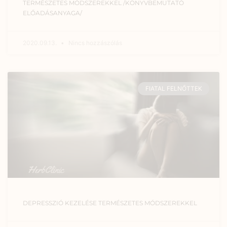
TERMÉSZETES MÓDSZEREKKEL /KÖNYVBEMUTATÓ
ELŐADÁSANYAGA/
2020.09.13.
Nincs hozzászólás
FIATAL FELNŐTTEK
DEPRESSZIÓ KEZELÉSE TERMÉSZETES MÓDSZEREKKEL