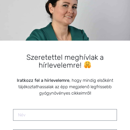
Szeretettel meghívlak a
MENOPAUZA TÁMOGATÁSA GYÓGYNÖVÉNYEKKEL, HA
hírlevelemre!
MÁR NINCS CIKLUS
Iratkozz fel a hírlevelemre
, hogy mindig elsőként
2026.01.15.
Nincs hozzászólás
tájékoztathassalak az épp megjelenő legfrissebb
gyógynövényes cikkeimről!
SZIASZTOK!