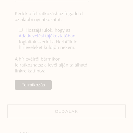
Kérlek a feliratkozáshoz fogadd el
az alábbi nyilatkozatot:
Hozzájárulok, hogy az
Adatkezelési tájékoztatóban
foglaltak szerint a HerbClinic
hírleveleket küldjön nekem.
A hírlevélről bármikor
leiratkozhatsz a levél alján található
linkre kattintva.
OLDALAK