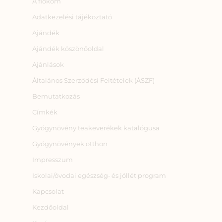
A fiókom
Adatkezelési tájékoztató
Ajándék
Ajándék köszönőoldal
Ajánlások
Általános Szerződési Feltételek (ÁSZF)
Bemutatkozás
Címkék
Gyógynövény teakeverékek katalógusa
Gyógynövények otthon
Impresszum
Iskolai/óvodai egészség‑ és jóllét program
Kapcsolat
Kezdőoldal