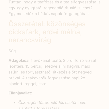
Tudtad, hogy a teafőzés és a tea elfogyasztása is
egy-egy nyugtató, regeneráló rituálé is lehet?
Egy menedék a hétköznapok forgatagában.
Összetétel: közönséges
cickafark, erdei málna,
narancsvirág
50g
Adagolása
: 1 evőkanál teafű, 2,5 dl forró vízzel
leönteni, 15 percig lefedve állni hagyni, majd
szűrni és fogyasztható, étkezés előtt negyed
órával. A teakeverék fogyasztása napi 2x
ajánlott, reggel, este.
Ellenjavallat
:
Ösztrogén túltermelődés esetén nem
ajánlott a fogyasztása!