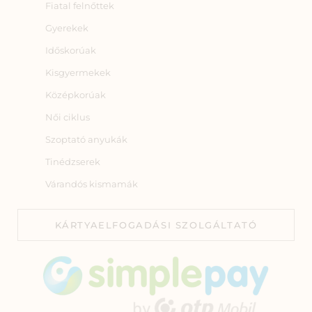
Fiatal felnőttek
Gyerekek
Időskorúak
Kisgyermekek
Középkorúak
Női ciklus
Szoptató anyukák
Tinédzserek
Várandós kismamák
KÁRTYAELFOGADÁSI SZOLGÁLTATÓ