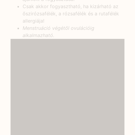
Csak akkor fogyasztható, ha kizárható az
őszirózsafélék, a rózsafélék és a rutafélék
allergiája!
Menstruáció végétől ovulációig
alkalmazható.