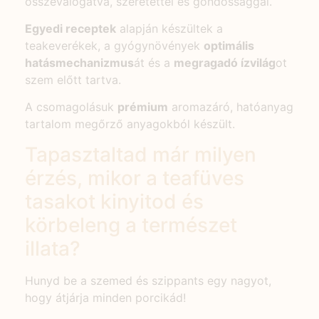
összeválogatva, szeretettel és gondossággal.
Egyedi receptek
alapján készültek a
teakeverékek, a gyógynövények
optimális
hatásmechanizmus
át és a
megragadó ízvilág
ot
szem előtt tartva.
A csomagolásuk
prémium
aromazáró, hatóanyag
tartalom megőrző anyagokból készült.
Tapasztaltad már milyen
érzés, mikor a teafüves
tasakot kinyitod és
körbeleng a természet
illata?
Hunyd be a szemed és szippants egy nagyot,
hogy átjárja minden porcikád!