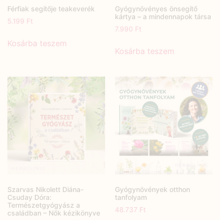
Férfiak segítője teakeverék
Gyógynövényes önsegítő
kártya – a mindennapok társa
5.199
Ft
7.990
Ft
Kosárba teszem
Kosárba teszem
Szarvas Nikolett Diána-
Gyógynövények otthon
Csuday Dóra:
tanfolyam
Természetgyógyász a
48.737
Ft
családban – Nők kézikönyve