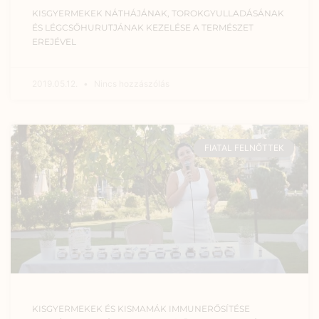
KISGYERMEKEK NÁTHÁJÁNAK, TOROKGYULLADÁSÁNAK
ÉS LÉGCSŐHURUTJÁNAK KEZELÉSE A TERMÉSZET
EREJÉVEL
2019.05.12.
Nincs hozzászólás
FIATAL FELNŐTTEK
KISGYERMEKEK ÉS KISMAMÁK IMMUNERŐSÍTÉSE