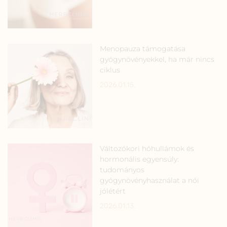
Menopauza támogatása
gyógynövényekkel, ha már nincs
ciklus
2026.01.15.
Változókori hőhullámok és
hormonális egyensúly:
tudományos
gyógynövényhasználat a női
jólétért
2026.01.13.