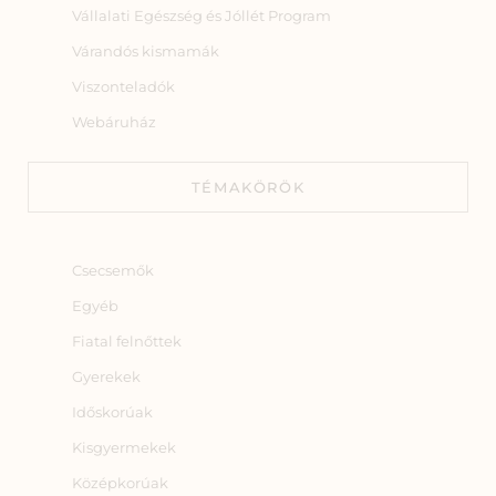
Vállalati Egészség és Jóllét Program
Várandós kismamák
Viszonteladók
Webáruház
TÉMAKÖRÖK
Csecsemők
Egyéb
Fiatal felnőttek
Gyerekek
Időskorúak
Kisgyermekek
Középkorúak