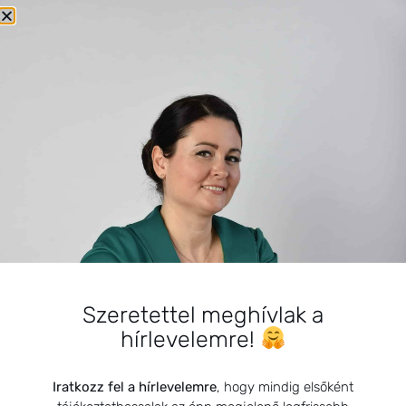
Fiatal felnőttek
Egyéb
Csecsemők
KEDVELT BEJEGYZÉSEK
Könyvkritikák: Természetgyógyász
Szeretettel meghívlak a
a családban-Édesanyák
hírlevelemre!
kézikönyve
2021.04.16.
Iratkozz fel a hírlevelemre
, hogy mindig elsőként