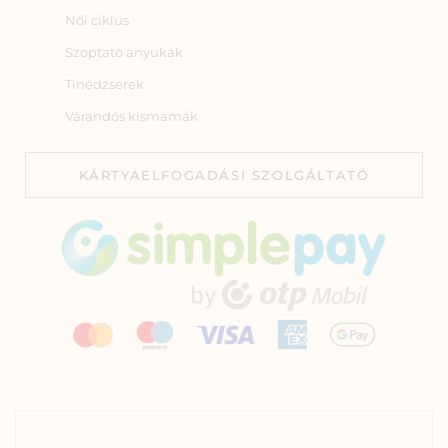
Női ciklus
Szoptató anyukák
Tinédzserek
Várandós kismamák
KÁRTYAELFOGADÁSI SZOLGÁLTATÓ