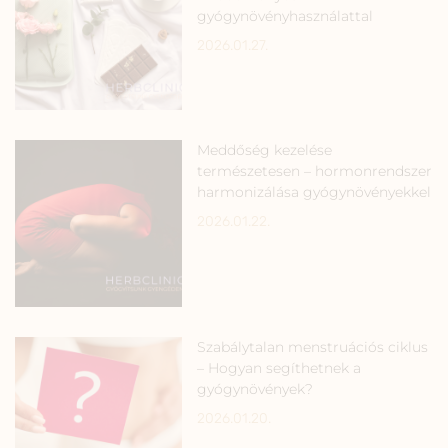
gyógynövényhasználattal
2026.01.27.
Meddőség kezelése
természetesen – hormonrendszer
harmonizálása gyógynövényekkel
2026.01.22.
Szabálytalan menstruációs ciklus
– Hogyan segíthetnek a
gyógynövények?
2026.01.20.