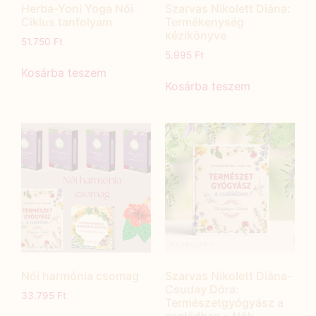
Herba-Yoni Yoga Női
Szarvas Nikolett Diána:
Ciklus tanfolyam
Termékenység
kézikönyve
51.750
Ft
5.995
Ft
Kosárba teszem
Kosárba teszem
Női harmónia csomag
Szarvas Nikolett Diána-
Csuday Dóra:
33.795
Ft
Természetgyógyász a