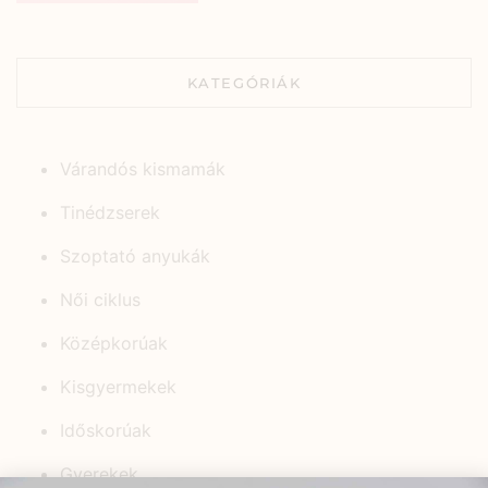
KATEGÓRIÁK
Várandós kismamák
Tinédzserek
Szoptató anyukák
Női ciklus
Középkorúak
Kisgyermekek
Időskorúak
Gyerekek