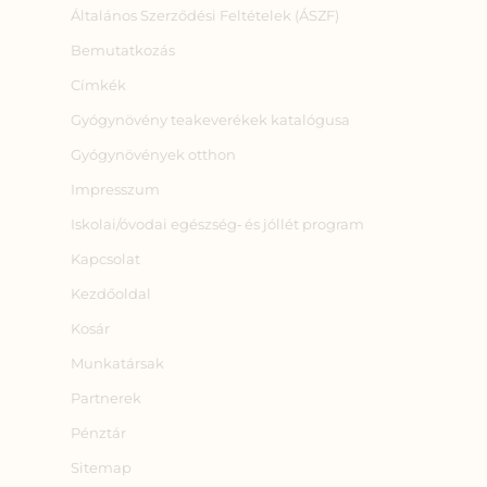
Általános Szerződési Feltételek (ÁSZF)
Bemutatkozás
Címkék
Gyógynövény teakeverékek katalógusa
Gyógynövények otthon
Impresszum
Iskolai/óvodai egészség‑ és jóllét program
Kapcsolat
Kezdőoldal
Kosár
Munkatársak
Partnerek
Pénztár
Sitemap