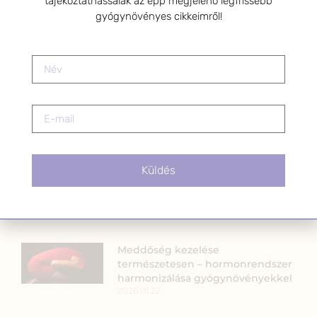
tájékoztathassalak az épp megjelenő legfrissebb
Apiterápiás szerek, azaz méhészeti
gyógynövényes cikkeimről!
termékek az egészségért
2021.12.09.
PMS tünetek enyhítése
természetesen: gyógynövényes
megoldások a premenstruációs
szindróma kezelésére
2025.09.04.
Küldés
Fitoterápia
2021.09.20.
Meddőség kezelése
természetesen – hormonrendszer
harmonizálása gyógynövényekkel
2026.01.22.