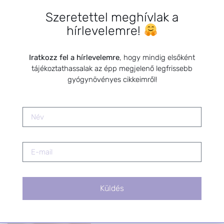
Szeretettel meghívlak a
hírlevelemre!
Meddőség kezelése
Iratkozz fel a hírlevelemre
, hogy mindig elsőként
természetesen – hormonrendszer
tájékoztathassalak az épp megjelenő legfrissebb
harmonizálása gyógynövényekkel
gyógynövényes cikkeimről!
2026.01.22.
Szabálytalan menstruációs ciklus
– Hogyan segíthetnek a
gyógynövények?
2026.01.20.
Küldés