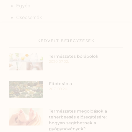
Egyéb
Csecsemők
KEDVELT BEJEGYZÉSEK
Természetes bőrápolók
2020.07.02.
Fitoterápia
2021.09.20.
Természetes megoldások a
teherbeesés elősegítésére:
hogyan segíthetnek a
gyógynövények?