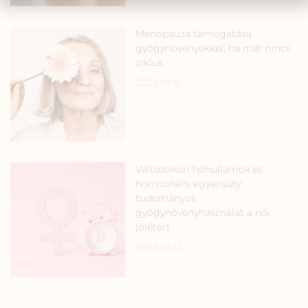
Menopauza támogatása
gyógynövényekkel, ha már nincs
ciklus
2026.01.15.
Változókori hőhullámok és
hormonális egyensúly:
tudományos
gyógynövényhasználat a női
jólétért
2026.01.13.