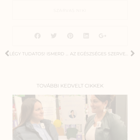
SZARVAS NIKI
LÉGY TUDATOS! ISMERD A TESTED ÉS TÁMOGASD OKOSAN!
AZ EGÉSZSÉGES SZERVEZET MEGTEREMTÉSE BABATERVEZÉS ELŐTT
TOVÁBBI KEDVELT CIKKEK