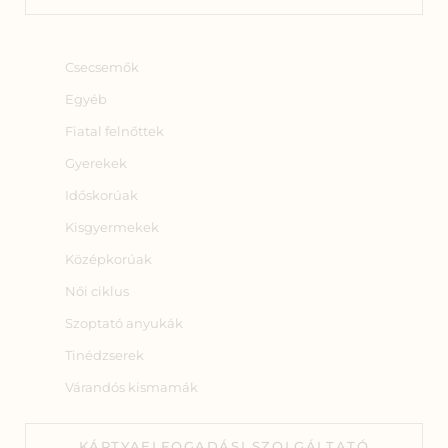
Csecsemők
Egyéb
Fiatal felnőttek
Gyerekek
Időskorúak
Kisgyermekek
Középkorúak
Női ciklus
Szoptató anyukák
Tinédzserek
Várandós kismamák
KÁRTYAELFOGADÁSI SZOLGÁLTATÓ