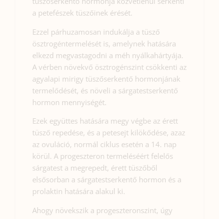
tüszőserkentő hormonja közvetlenül serkenti
a petefészek tüszőinek érését.
Ezzel párhuzamosan indukálja a tüsző
ösztrogéntermelését is, amelynek hatására
elkezd megvastagodni a méh nyálkahártyája.
A vérben növekvő ösztrogénszint csökkenti az
agyalapi mirigy tüszőserkentő hormonjának
termelődését, és növeli a sárgatestserkentő
hormon mennyiségét.
Ezek együttes hatására megy végbe az érett
tüsző repedése, és a petesejt kilökődése, azaz
az ovuláció, normál ciklus esetén a 14. nap
körül. A progeszteron termeléséért felelős
sárgatest a megrepedt, érett tüszőből
elsősorban a sárgatestserkentő hormon és a
prolaktin hatására alakul ki.
Ahogy növekszik a progeszteronszint, úgy