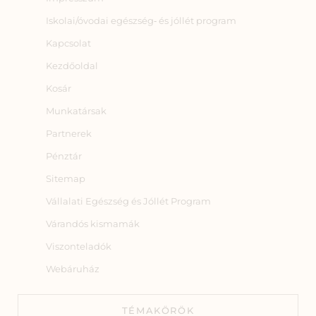
Iskolai/óvodai egészség‑ és jóllét program
Kapcsolat
Kezdőoldal
Kosár
Munkatársak
Partnerek
Pénztár
Sitemap
Vállalati Egészség és Jóllét Program
Várandós kismamák
Viszonteladók
Webáruház
TÉMAKÖRÖK