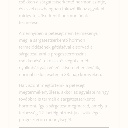
csökken a sárgatestserkentő hormon szintje,
és ezzel összhangban fokozódik az agyalapi
mirigy tüszőserkentő hormonjának
termelése.
Amennyiben a petesejt nem termékenyül
meg, a sárgatestserkentő hormon
termelődésének gátlásával elsorvad a
sárgatest, ami a progeszteronszint
csökkenését okozza, és végül a méh
nyálkahártyája vérzés kíséretében leválik,
normál ciklus esetén a 28. nap környékén.
Ha viszont megtörténik a petesejt
megtermékenyülése, akkor az agyalapi mirigy
továbbra is termeli a sárgatestserkentő
hormont, így a sárgatest megmarad, amely a
terhesség 12. hetéig biztosítja a szükséges
progeszteron mennyiségét.