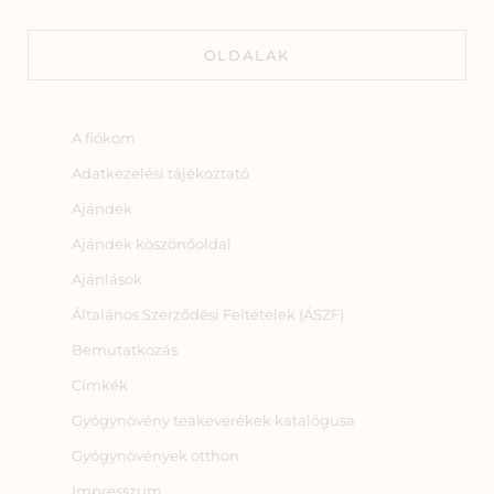
OLDALAK
A fiókom
Adatkezelési tájékoztató
Ajándék
Ajándék köszönőoldal
Ajánlások
Általános Szerződési Feltételek (ÁSZF)
Bemutatkozás
Címkék
Gyógynövény teakeverékek katalógusa
Gyógynövények otthon
Impresszum