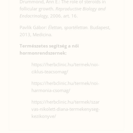
Drummond, Ann E.: The role of steroids in
follicular growth.
Reproductive Biology and
Endocrinology,
2006. art. 16.
Pavlik Gábor:
Élettan, sportélettan.
Budapest,
2013, Medicina.
Természetes segítség a női
hormonrendszernek:
https://herbclinic.hu/termek/noi-
ciklus-teacsomag/
https://herbclinic.hu/termek/noi-
harmonia-csomag/
https://herbclinic.hu/termek/szar
vas-nikolett-diana-termekenyseg-
kezikonyve/