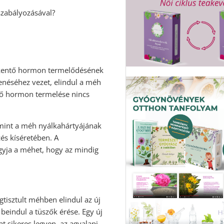
zabályozásával?
rkentő hormon termelődésének
kenéséhez vezet, elindul a méh
ntő hormon termelése nincs
 mint a méh nyálkahártyájának
és kíséretében. A
gyja a méhet, hogy az mindig
tisztult méhben elindul az új
beindul a tüszők érése. Egy új
t sikeres legyen, az agyalapi