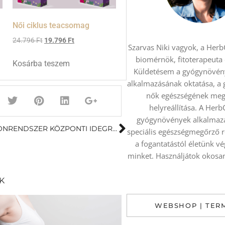
Női ciklus teacsomag
24.796
Ft
19.796
Ft
Szarvas Niki vagyok, a HerbC
biomérnök, fitoterapeuta
Kosárba teszem
Küldetésem a gyógynövén
alkalmazásának oktatása, a
nők egészségének meg
helyreállítása. A Herb
gyógynövények alkalmazá
A NŐI HORMONRENDSZER KÖZPONTI IDEGRENDSZERI IRÁNYÍTÁSA
speciális egészségmegőrző 
a fogantatástól életünk v
minket. Használjátok okosan 
K
WEBSHOP | TER