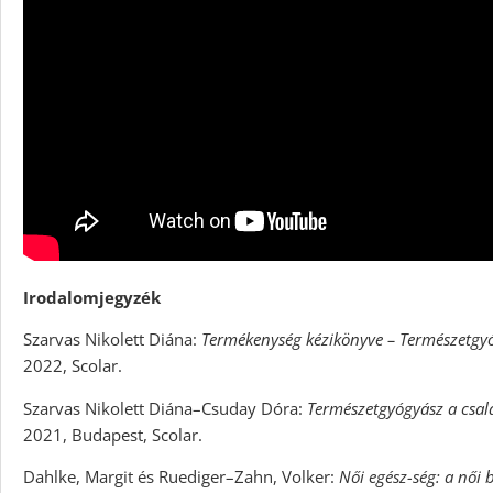
Irodalomjegyzék
Szarvas Nikolett Diána:
Termékenység kézikönyve – Természetgy
2022, Scolar.
Szarvas Nikolett Diána–Csuday Dóra:
Természetgyógyász a csal
2021, Budapest, Scolar.
Dahlke, Margit és Ruediger–Zahn, Volker:
Női egész-ség: a női 