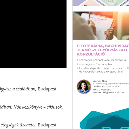
ógyász a családban,
Budapest,
ádban: Nők kézikönyve – ciklusok
.
betegségek üzenetei.
Budapest,