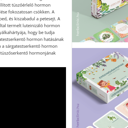
állított tüszőérlelő hormon
lése fokozatosan csökken. A
ed, és kiszabadul a petesejt. A
ltal termelt luteinizáló hormon
álkahártyája, hogy be tudja
rgatestserkentő hormon hatásának
n a sárgatestserkentő hormon
gy tüszőserkentő hormonjának