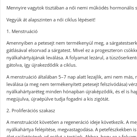
Mennyire vagytok tisztában a női nemi működés hormonális s
Vegyük át alapszinten a női ciklus lépéseit!
1. Menstruáció
Amennyiben a petesejt nem termékenyül meg, a sárgatestse
gátlásával elsorvad a sárgatest. Mivel ez a progeszteron csök
nyálkahártyájának leválása. A folyamat lezárul, a tüszőserke
gátolva, így újrakezdődik a ciklus.
A menstruáció általában 5–7 nap alatt lezajlik, ami nem más,
leválása (a meg nem termékenyített petesejt felszívódása) vérz
nyálkahártyaréteg minden hónapban újraképződik, és el is ha
megújulva, újraépülve tudja fogadni a kis zigótát.
2. Proliferációs szakasz
A menstruációt követően a regeneráció ideje következik. A meg
nyálkahártya felépítése, megvastagodása. A petefészkekben is 
élet születésének ad esélyt a testünk. Ahhoz, hogy ez a folyama