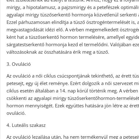
mirigy, a hipotalamusz, a pajzsmirigy és a petefészek optimá
agyalapi mirigy tüszőserkentő hormonja közvetlenül serkenti a
Ezzel párhuzamosan elindítja a tüsző ösztrogéntermelését is,
megvastagodását idézi elő. A vérben megemelkedett ösztrogén
ként hat a tüszőserkentő hormon termelésére, amellyel egyide
sárgatestserkentő hormonja kezd el termelődni. Valójában ez
változásoknak az összhatására érik meg a tüsző.
3. Ovuláció
Az ovuláció a női ciklus csúcspontjának tekinthető, az érett tü
petesejt, egy új élet reménye. Ezért dolgozik a női szervezet
ciklus esetén általában a 14. nap körül történik meg. A vérbe
csökkenti az agyalapi mirigy tüszőserkentőhormon-termelését,
hormon mennyiségét. Ezek együttes hatására jön létre az érett
ovuláció.
4. Luteális szakasz
Az ovuláció lezajlása után, ha nem termékenyül meg a petese