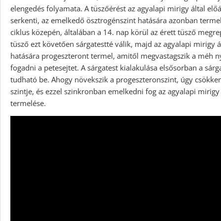
elengedés folyamata. A tüszőérést az agyalapi mirigy által elő
serkenti, az emelkedő ösztrogénszint hatására azonban terme
ciklus közepén, általában a 14. nap körül az érett tüsző megrep
tüsző ezt követően sárgatestté válik, majd az agyalapi mirigy á
hatására progeszteront termel, amitől megvastagszik a méh ny
fogadni a petesejtet. A sárgatest kialakulása elsősorban a sá
tudható be. Ahogy növekszik a progeszteronszint, úgy csökke
szintje, és ezzel szinkronban emelkedni fog az agyalapi miri
termelése.