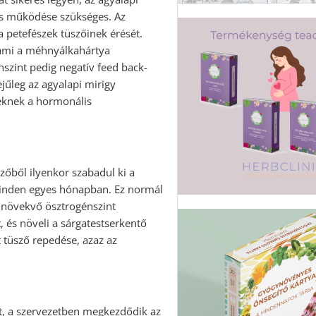
lis működése szükséges. Az
 petefészek tüszőinek érését.
 ami a méhnyálkahártya
szint pedig negatív feed back-
jűleg az agyalapi mirigy
eknek a hormonális
szőből ilyenkor szabadul ki a
 minden egyes hónapban. Ez normál
n növekvő ösztrogénszint
 és növeli a sárgatestserkentő
 tüsző repedése, azaz az
jt, a szervezetben megkezdődik az