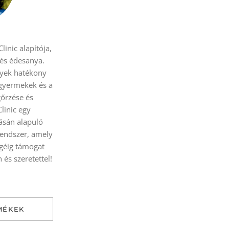
linic alapítója,
 és édesanya.
yek hatékony
 gyermekek és a
őrzése és
Clinic egy
sán alapuló
rendszer, amely
égéig támogat
és szeretettel!
MÉKEK