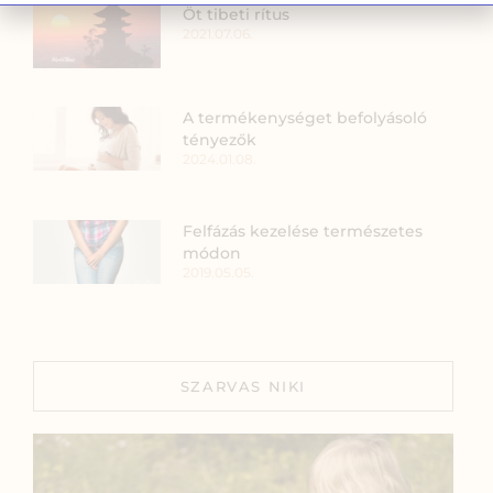
Öt tibeti rítus
2021.07.06.
A termékenységet befolyásoló
tényezők
2024.01.08.
Felfázás kezelése természetes
módon
2019.05.05.
SZARVAS NIKI