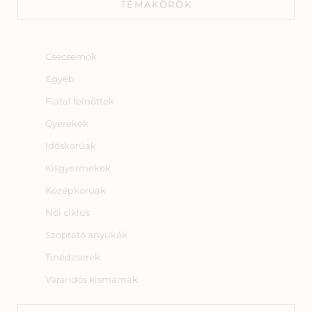
TÉMAKÖRÖK
Csecsemők
Egyéb
Fiatal felnőttek
Gyerekek
Időskorúak
Kisgyermekek
Középkorúak
Női ciklus
Szoptató anyukák
Tinédzserek
Várandós kismamák