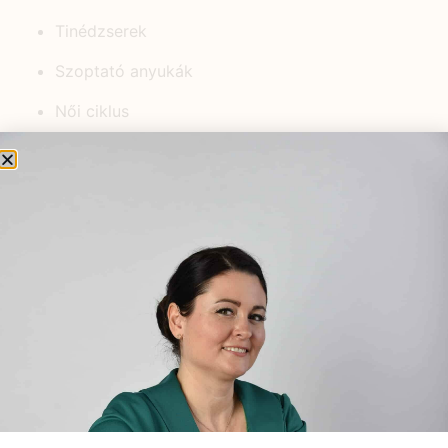
Tinédzserek
Szoptató anyukák
Női ciklus
Középkorúak
Kisgyermekek
Időskorúak
Gyerekek
Fiatal felnőttek
Egyéb
Csecsemők