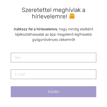
Szeretettel meghívlak a
hírlevelemre!
Iratkozz fel a hírlevelemre
, hogy mindig elsőként
KEDVELT BEJEGYZÉSEK
tájékoztathassalak az épp megjelenő legfrissebb
gyógynövényes cikkeimről!
Kisgyermekek náthájának,
torokgyulladásának és
légcsőhurutjának kezelése a
természet erejével
2019.05.12.
Természetes módszerek az
ovuláció támogatására –
Gyógynövényekkel a
termékenységért
Küldés
2025.09.23.