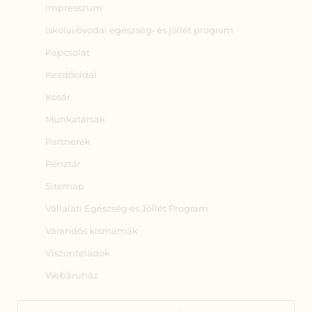
Impresszum
Iskolai/óvodai egészség‑ és jóllét program
Kapcsolat
Kezdőoldal
Kosár
Munkatársak
Partnerek
Pénztár
Sitemap
Vállalati Egészség és Jóllét Program
Várandós kismamák
Viszonteladók
Webáruház