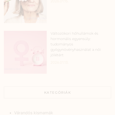
2026.01.15.
Változókori hőhullámok és
hormonális egyensúly:
tudományos
gyógynövényhasználat a női
jólétért
2026.01.13.
KATEGÓRIÁK
Várandós kismamák