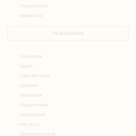
Viszonteladók
Webáruház
TÉMAKÖRÖK
Csecsemők
Egyéb
Fiatal felnőttek
Gyerekek
Időskorúak
Kisgyermekek
Középkorúak
Női ciklus
Szoptató anyukák