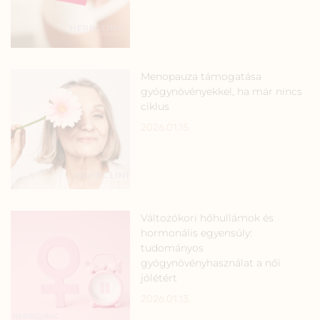
Menopauza támogatása
gyógynövényekkel, ha már nincs
ciklus
2026.01.15.
Változókori hőhullámok és
hormonális egyensúly:
tudományos
gyógynövényhasználat a női
jólétért
2026.01.13.