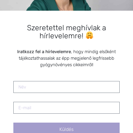
A nárcizmus és az
emésztőrendszer betegségei
2024.08.14.
Szeretettel meghívlak a
Longevity – Gyógynövény
hírlevelemre!
használat a KÉK ZÓNÁKban
2024.10.22.
Iratkozz fel a hírlevelemre
, hogy mindig elsőként
tájékoztathassalak az épp megjelenő legfrissebb
Depresszió kezelése természetes
gyógynövényes cikkeimről!
módszerekkel
2021.11.15.
A példamutatás ereje
kulcsfontosságú
2025.03.25.
Küldés