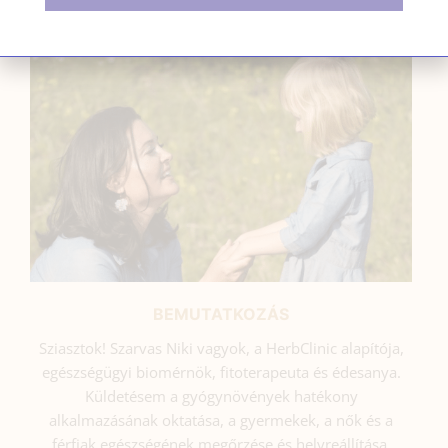
SZARVAS NIKI
BEMUTATKOZÁS
Sziasztok! Szarvas Niki vagyok, a HerbClinic alapítója,
egészségügyi biomérnök, fitoterapeuta és édesanya.
Küldetésem a gyógynövények hatékony
alkalmazásának oktatása, a gyermekek, a nők és a
férfiak egészségének megőrzése és helyreállítása.