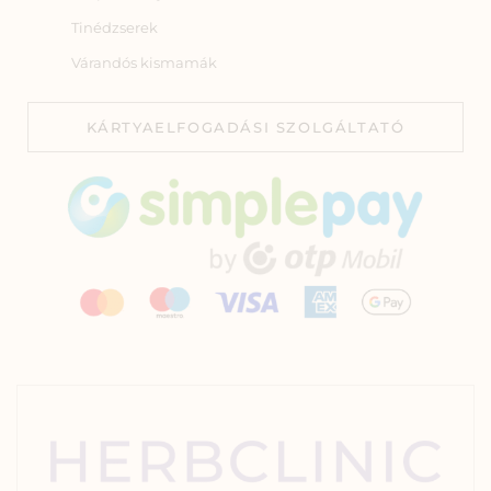
Tinédzserek
Várandós kismamák
KÁRTYAELFOGADÁSI SZOLGÁLTATÓ