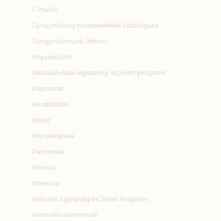
Címkék
Gyógynövény teakeverékek katalógusa
Gyógynövények otthon
Impresszum
Iskolai/óvodai egészség‑ és jóllét program
Kapcsolat
Kezdőoldal
Kosár
Munkatársak
Partnerek
Pénztár
Sitemap
Vállalati Egészség és Jóllét Program
Várandós kismamák