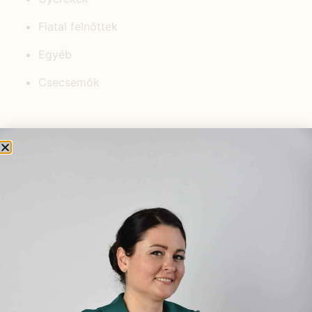
Fiatal felnőttek
Egyéb
Csecsemők
KEDVELT BEJEGYZÉSEK
Ajakherpesz kezelése
természetesen
2022.10.26.