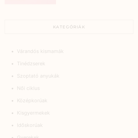
KATEGÓRIÁK
Várandós kismamák
Tinédzserek
Szoptató anyukák
Női ciklus
Középkorúak
Kisgyermekek
Időskorúak
Gyerekek