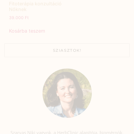
Fitoterápia konzultáció
Nőknek
39.000
Ft
Kosárba teszem
SZIASZTOK!
Szarvas Niki vagyok, a HerbClinic alapítója, biomérnök,