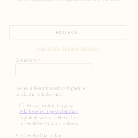
HÍRLEVÉL
HÍRLEVÉL FELIRATKOZÁS
*
E-mail cím
Kérlek a feliratkozáshoz fogadd el
az alábbi nyilatkozatot:
Hozzájárulok, hogy az
Adatkezelési tájékoztatóban
foglaltak szerint a HerbClinic
hírleveleket küldjön nekem.
A hírlevélről bármikor