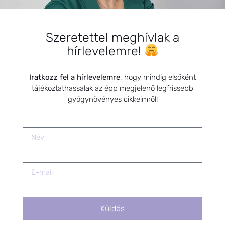
Csecsemők
Szeretettel meghívlak a
hírlevelemre!
Iratkozz fel a hírlevelemre
, hogy mindig elsőként
tájékoztathassalak az épp megjelenő legfrissebb
gyógynövényes cikkeimről!
KEDVELT BEJEGYZÉSEK
A premenstruációs időszak (PMS)
megkönnyítése természetes
módszerekkel
2021.01.01.
Csecsemőkori bőrproblémák
2019.04.29.
Küldés