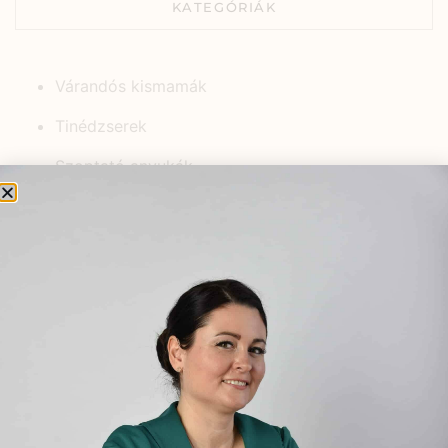
KATEGÓRIÁK
Várandós kismamák
Tinédzserek
Szoptató anyukák
Női ciklus
Középkorúak
Kisgyermekek
Időskorúak
Gyerekek
Fiatal felnőttek
Egyéb