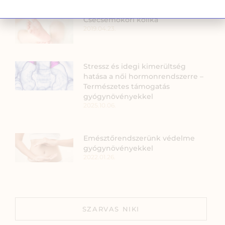
Csecsemőkori kólika
2019.04.23.
Stressz és idegi kimerültség
hatása a női hormonrendszerre –
Természetes támogatás
gyógynövényekkel
2025.10.06.
Emésztőrendszerünk védelme
gyógynövényekkel
2022.01.26.
SZARVAS NIKI