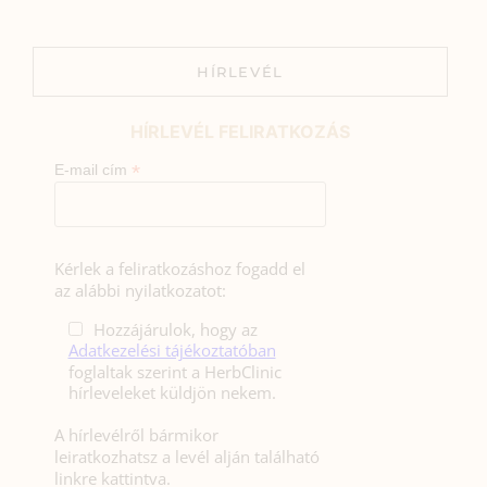
HÍRLEVÉL
HÍRLEVÉL FELIRATKOZÁS
*
E-mail cím
Kérlek a feliratkozáshoz fogadd el
az alábbi nyilatkozatot:
Hozzájárulok, hogy az
Adatkezelési tájékoztatóban
foglaltak szerint a HerbClinic
hírleveleket küldjön nekem.
A hírlevélről bármikor
leiratkozhatsz a levél alján található
linkre kattintva.