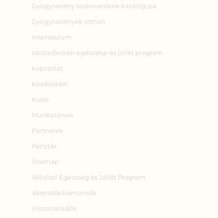
Gyógynövény teakeverékek katalógusa
Gyógynövények otthon
Impresszum
Iskolai/óvodai egészség‑ és jóllét program
Kapcsolat
Kezdőoldal
Kosár
Munkatársak
Partnerek
Pénztár
Sitemap
Vállalati Egészség és Jóllét Program
Várandós kismamák
Viszonteladók