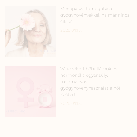
Menopauza támogatása
gyógynövényekkel, ha már nincs
ciklus
2026.01.15.
Változókori hőhullámok és
hormonális egyensúly:
tudományos
gyógynövényhasználat a női
jólétért
2026.01.13.