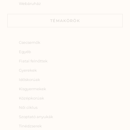
Webáruház
TÉMAKÖRÖK
Csecsemők
Egyéb
Fiatal felnőttek
Gyerekek
Időskorúak
Kisgyermekek
Középkorúak
Női ciklus
Szoptató anyukák
Tinédzserek