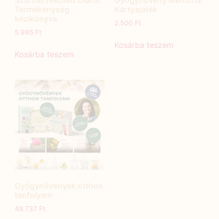
Szarvas Nikolett Diána:
Gyógynövény Memória
Termékenység
Kártyajáték
kézikönyve
2.500
Ft
5.995
Ft
Kosárba teszem
Kosárba teszem
Gyógynövények otthon
tanfolyam
48.737
Ft